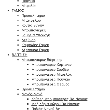
Πουγκιά
Μπρελόκ
ΓΆΜΟΣ
Προσκλητήρια
Μπάτσελορ
Κουτιά Ευχών
Μπομπονιέρες
Γαμήλια Υποδοχή
Δεξίωση
Καμβάδες Γάμου
Αξεσουάρ Γάμου
ΒΆΠΤΙΣΗ
Μπομπονιέρες Βάφτισης
Μπομπονιέρες Χάρτινες
Μπομπονιέρες Σουβέρ
Μπομπονιέρες Μπρελόκ
Μπομπονιέρες Πουγκιά
Μπομπονιέρες Θερμός
Προσκλητήρια
Νονός-Νονά
Κούπες Μπομπονιέρες Για Νονούς
Μαξιλάρια Δώρου Για Νονούς
Ποδιές Νονού-Άς