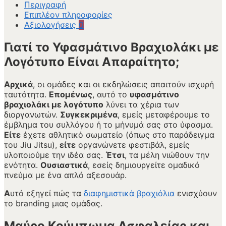
Περιγραφή
Επιπλέον πληροφορίες
Αξιολογήσεις
0
Γιατί το Υφασμάτινο Βραχιολάκι με
Λογότυπο Είναι Απαραίτητο;
Αρχικά
, οι ομάδες και οι εκδηλώσεις απαιτούν ισχυρή
ταυτότητα.
Επομένως
, αυτό το
υφασμάτινο
βραχιολάκι με λογότυπο
λύνει τα χέρια των
διοργανωτών.
Συγκεκριμένα
, εμείς μεταφέρουμε το
έμβλημα του συλλόγου ή το μήνυμά σας στο ύφασμα.
Είτε
έχετε αθλητικό σωματείο (όπως στο παράδειγμα
του Jiu Jitsu),
είτε
οργανώνετε φεστιβάλ, εμείς
υλοποιούμε την ιδέα σας.
Έτσι
, τα μέλη νιώθουν την
ενότητα.
Ουσιαστικά
, εσείς δημιουργείτε ομαδικό
πνεύμα με ένα απλό αξεσουάρ.
Α
υτό εξηγεί πώς τα
διαφημιστικά βραχιόλια
ενισχύουν
το branding μιας ομάδας.
Μαύρο Κούμπωμα Ασφαλείας και