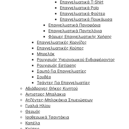
Επαγγελματικά T-Shirt
Επαγγελματικά Polo
Επαγγελματικά Φούτερ
Επαγγελματικά Πουκάμισα
Επαγγελματικά Πανοφόρια
Επαγγελματικά Παντελόνια
Φόρμες Επαγγελματικής Χρήσης
Επαγγελματικές Κορνίζες
Επαγγελματικές Κούπες
Μπρελόκ
Ρουχισμός Υγειονομικού Ενδιαφέροντος
Ρουχισμός Εστίασης
Σαμπό Για Επαγγελματίες
Σουβέρ
Τσάντες Για Επαγγελματίες
Αδιάβροχες Θήκες Κινητού
Αντιστρες Μπαλακια
Ατζέντες-Μπλοκάκια Σημειώσεων
Γυαλιά Ηλίου
Θερμός
Ισοθερμικά Τσαντάκια
Καπέλα
Κούπες