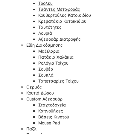
Τρολευ
Τσάντες Μεταφοράς
Κουβερτούλες Κατοικιδίου
Κρεβατάκια Κατοικιδίου
Ταυτότητες
Λουριά
Αξεσουάρ Διατροφής
Είδη Διακόσμησης
Μαξιλάρια
Πατάκια Χαλάκια
Ρολόγια Τοίχου
Σουβέρ
Σουπλά
Ταπετσαρίες Τοίχου
Θερμός
Κουτιά Δώρου
Custom Αξεσουάρ
Σταχτοδοχεία
Καπνοθήκες
Βάσεις Κινητού
Mouse Pad
Παζλ