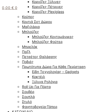
Κορνίζες Ξύλινες
Κορνίζες Πέτρινες
0,00
€
0
Κορνίζες Plexiglass
Κούπες
Κουτιά Σετ Δώρου
Μαξιλάρια
Μπλούζες
Μπλούζες Κοντομάνικες
Μπλούζες Φούτερ
Μπρελόκ
Παζλ
Πετσέτες Θαλάσσης
Ποδιές
Πρωτότυπα Δώρα Για Κάθε Περίσταση
Είδη Τεχνολογίας – Gadgets
Κοκτέιλ
Ξύλινα Ρολόγια
Roll Up Για Πόρτα
Σουβέρ
Σουπλά
Στυλό
Φαγητοδοχεία-Τάπερ
ΚΑΤΟΙΚΊΔΙΟ