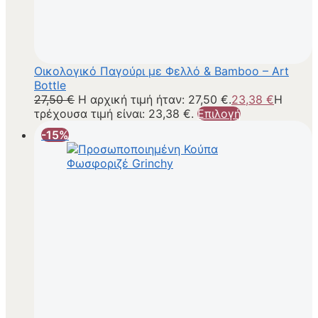
Οικολογικό Παγούρι με Φελλό & Bamboo – Art
Bottle
27,50
€
Η αρχική τιμή ήταν: 27,50 €.
23,38
€
Η
τρέχουσα τιμή είναι: 23,38 €.
Επιλογή
-15%