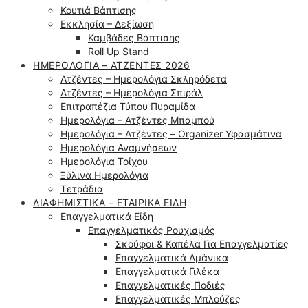
Κουτιά Βάπτισης
Εκκλησία – Δεξίωση
Καμβάδες Βάπτισης
Roll Up Stand
ΗΜΕΡΟΛΌΓΙΑ – ΑΤΖΈΝΤΕΣ 2026
Ατζέντες – Ημερολόγια Σκληρόδετα
Ατζέντες – Ημερολόγια Σπιράλ
Επιτραπέζια Τύπου Πυραμίδα
Ημερολόγια – Ατζέντες Μπαμπού
Ημερολόγια – Ατζέντες – Organizer Υφασμάτινα
Ημερολόγια Αναμνήσεων
Ημερολόγια Τοίχου
Ξύλινα Ημερολόγια
Τετράδια
ΔΙΑΦΗΜΙΣΤΙΚΆ – ΕΤΑΙΡΙΚΆ ΕΊΔΗ
Επαγγελματικά Είδη
Επαγγελματικός Ρουχισμός
Σκούφοι & Καπέλα Για Επαγγελματίες
Επαγγελματικά Αμάνικα
Επαγγελματικά Γιλέκα
Επαγγελματικές Ποδιές
Επαγγελματικές Μπλούζες