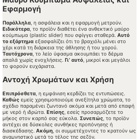
Εφαρμογή
Παράλληλα
, η ασφάλεια και η εφαρμογή μετρούν.
Ειδικότερα
, το προϊόν διαθέτει ένα ανθεκτικό μαύρο
κούμπωμα (plastic slider) που σφίγγει σταθερά.
Αυτό
το εξάρτημα
εξασφαλίζει ότι το βραχιόλι μένει στο
χέρι κατά τη διάρκεια της άθλησης ή του χορού.
Ταυτόχρονα
, το λείο ύφασμα ακουμπάει το δέρμα
απαλά χωρίς ενοχλήσεις.
Γι’ αυτό
, μικροί και μεγάλοι
το φορούν ευχάριστα.
Αντοχή Χρωμάτων και Χρήση
Επιπρόσθετα
, η εμφάνιση κερδίζει τις εντυπώσεις.
Καθώς
εμείς χρησιμοποιούμε ανεξίτηλα χρώματα, το
σχέδιο παραμένει ζωντανό ακόμα και μετά από επαφή
με νερό ή ιδρώτα.
Επίσης
, εσείς προσαρμόζετε το
μήκος στον καρπό σας εύκολα.
Συνεπώς
, το προϊόν
αντέχει σε δύσκολες συνθήκες προπόνησης ή
διασκέδασης.
Ακόμη
, οι συμμετέχοντες το κρατούν ως
αναμνηστικό μετά το τέλος της σεζόν.