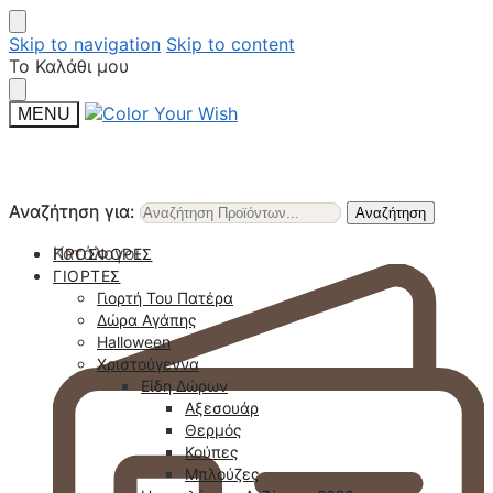
Skip to navigation
Skip to content
Το Καλάθι μου
MENU
Αναζήτηση για:
Αναζήτηση για:
Αναζήτηση
Αναζήτηση
Κατάλογοι
ΠΡΟΣΦΟΡΈΣ
ΓΙΟΡΤΈΣ
Γιορτή Του Πατέρα
Δώρα Αγάπης
Halloween
Χριστούγεννα
Είδη Δώρων
Αξεσουάρ
Θερμός
Κούπες
Μπλούζες