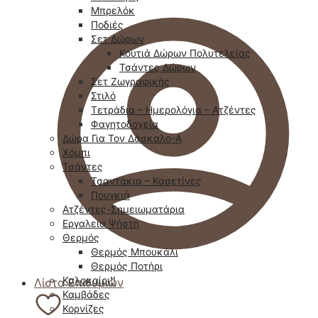
Μπρελόκ
Ποδιές
Σετ Δώρων
Κουτιά Δώρων Πολυτελείας
Τσάντες Δώρων
Σετ Ζωγραφικής
Στιλό
Τετράδια – Ημερολόγια – Ατζέντες
Φαγητοδοχεία
Δώρα Για Τον Δάσκαλο-Α
Χόμπι
Τσάντες
Τσαντάκια – Κασετίνες
Πουγκιά
Ατζέντες-Σημειωματάρια
Εργαλεία Ψήστη
Θερμός
Θερμός Μπουκάλι
Θερμός Ποτήρι
Καλοκαίρι!!
Λίστα Επιθυμιών
Καμβάδες
Κορνίζες