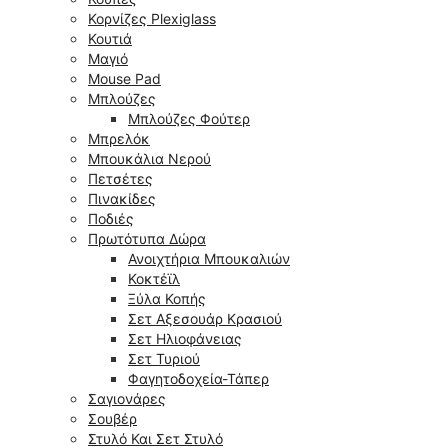
Κορνίζες Plexiglass
Κουτιά
Μαγιό
Mouse Pad
Μπλούζες
Μπλούζες Φούτερ
Μπρελόκ
Μπουκάλια Νερού
Πετσέτες
Πινακίδες
Ποδιές
Πρωτότυπα Δώρα
Ανοιχτήρια Μπουκαλιών
Κοκτέϊλ
Ξύλα Κοπής
Σετ Αξεσουάρ Κρασιού
Σετ Ηλιοφάνειας
Σετ Τυριού
Φαγητοδοχεία-Τάπερ
Σαγιονάρες
Σουβέρ
Στυλό Και Σετ Στυλό