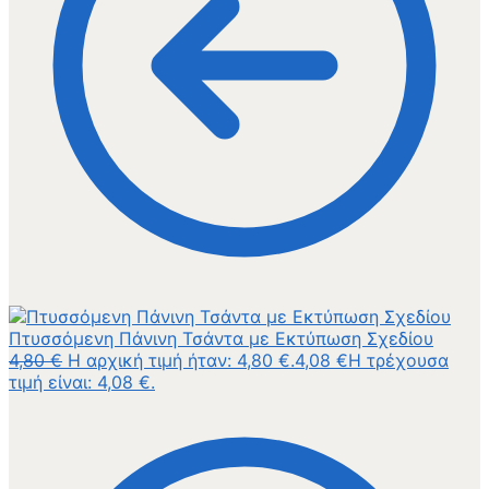
Πτυσσόμενη Πάνινη Τσάντα με Εκτύπωση Σχεδίου
4,80
€
Η αρχική τιμή ήταν: 4,80 €.
4,08
€
Η τρέχουσα
τιμή είναι: 4,08 €.