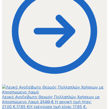
Λευκό Ανοξείδωτο Θερμός Πολλαπλών Χρήσεων με
Αποσπώμενο Λαιμό
21,00
€
Η αρχική τιμή ήταν:
21,00 €.
17,85
€
Η τρέχουσα τιμή είναι: 17,85 €.