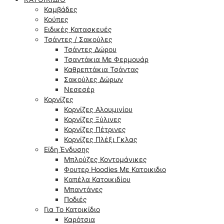
Καμβάδες
Κούπες
Ειδικές Κατασκευές
Τσάντες / Σακούλες
Τσάντες Δώρου
Τσαντάκια Με Φερμουάρ
Καθρεπτάκια Τσάντας
Σακούλες Δώρων
Νεσεσέρ
Κορνίζες
Κορνίζες Αλουμινίου
Κορνίζες Ξύλινες
Κορνίζες Πέτρινες
Κορνίζες Πλέξι Γκλας
Είδη Ένδυσης
Μπλούζες Κοντομάνικες
Φουτερ Hoodies Με Κατοικιδιο
Kαπέλα Κατοικιδίου
Μπαντάνες
Ποδιές
Για Το Κατοικίδιο
Καρότσια