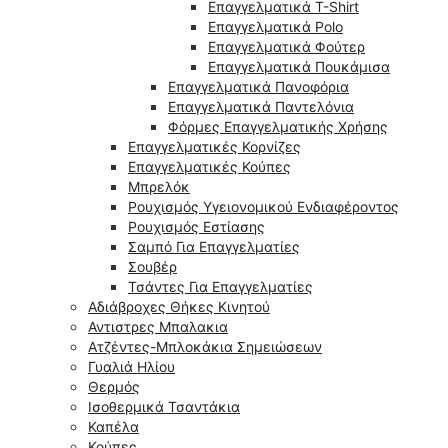
Επαγγελματικά T-Shirt
Επαγγελματικά Polo
Επαγγελματικά Φούτερ
Επαγγελματικά Πουκάμισα
Επαγγελματικά Πανοφόρια
Επαγγελματικά Παντελόνια
Φόρμες Επαγγελματικής Χρήσης
Επαγγελματικές Κορνίζες
Επαγγελματικές Κούπες
Μπρελόκ
Ρουχισμός Υγειονομικού Ενδιαφέροντος
Ρουχισμός Εστίασης
Σαμπό Για Επαγγελματίες
Σουβέρ
Τσάντες Για Επαγγελματίες
Αδιάβροχες Θήκες Κινητού
Αντιστρες Μπαλακια
Ατζέντες-Μπλοκάκια Σημειώσεων
Γυαλιά Ηλίου
Θερμός
Ισοθερμικά Τσαντάκια
Καπέλα
Κούπες