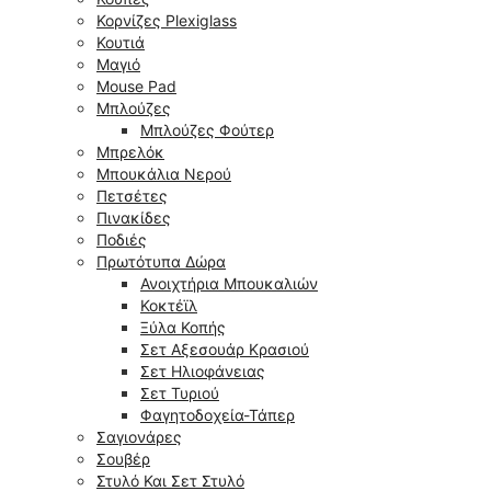
Κορνίζες Plexiglass
Κουτιά
Μαγιό
Mouse Pad
Μπλούζες
Μπλούζες Φούτερ
Μπρελόκ
Μπουκάλια Νερού
Πετσέτες
Πινακίδες
Ποδιές
Πρωτότυπα Δώρα
Ανοιχτήρια Μπουκαλιών
Κοκτέϊλ
Ξύλα Κοπής
Σετ Αξεσουάρ Κρασιού
Σετ Ηλιοφάνειας
Σετ Τυριού
Φαγητοδοχεία-Τάπερ
Σαγιονάρες
Σουβέρ
Στυλό Και Σετ Στυλό