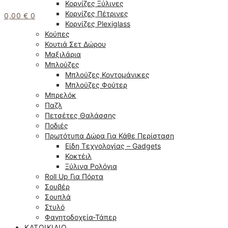
Κορνίζες Ξύλινες
Κορνίζες Πέτρινες
0,00
€
0
Κορνίζες Plexiglass
Κούπες
Κουτιά Σετ Δώρου
Μαξιλάρια
Μπλούζες
Μπλούζες Κοντομάνικες
Μπλούζες Φούτερ
Μπρελόκ
Παζλ
Πετσέτες Θαλάσσης
Ποδιές
Πρωτότυπα Δώρα Για Κάθε Περίσταση
Είδη Τεχνολογίας – Gadgets
Κοκτέιλ
Ξύλινα Ρολόγια
Roll Up Για Πόρτα
Σουβέρ
Σουπλά
Στυλό
Φαγητοδοχεία-Τάπερ
ΚΑΤΟΙΚΊΔΙΟ