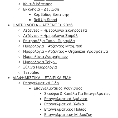
Κουτιά Βάπτισης
Εκκλησία – Δεξίωση
Καμβάδες Βάπτισης
Roll Up Stand
ΗΜΕΡΟΛΌΓΙΑ – ΑΤΖΈΝΤΕΣ 2026
Ατζέντες – Ημερολόγια Σκληρόδετα
Ατζέντες – Ημερολόγια Σπιράλ
Επιτραπέζια Τύπου Πυραμίδα
Ημερολόγια – Ατζέντες Μπαμπού
Ημερολόγια – Ατζέντες – Organizer Υφασμάτινα
Ημερολόγια Αναμνήσεων
Ημερολόγια Τοίχου
Ξύλινα Ημερολόγια
Τετράδια
ΔΙΑΦΗΜΙΣΤΙΚΆ – ΕΤΑΙΡΙΚΆ ΕΊΔΗ
Επαγγελματικά Είδη
Επαγγελματικός Ρουχισμός
Σκούφοι & Καπέλα Για Επαγγελματίες
Επαγγελματικά Αμάνικα
Επαγγελματικά Γιλέκα
Επαγγελματικές Ποδιές
Επαγγελματικές Μπλούζες