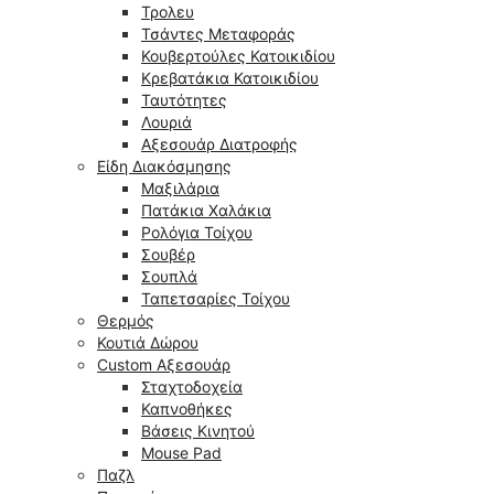
Τρολευ
Τσάντες Μεταφοράς
Κουβερτούλες Κατοικιδίου
Κρεβατάκια Κατοικιδίου
Ταυτότητες
Λουριά
Αξεσουάρ Διατροφής
Είδη Διακόσμησης
Μαξιλάρια
Πατάκια Χαλάκια
Ρολόγια Τοίχου
Σουβέρ
Σουπλά
Ταπετσαρίες Τοίχου
Θερμός
Κουτιά Δώρου
Custom Αξεσουάρ
Σταχτοδοχεία
Καπνοθήκες
Βάσεις Κινητού
Mouse Pad
Παζλ