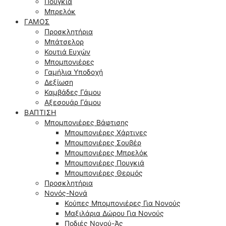
Πουγκιά
Μπρελόκ
ΓΆΜΟΣ
Προσκλητήρια
Μπάτσελορ
Κουτιά Ευχών
Μπομπονιέρες
Γαμήλια Υποδοχή
Δεξίωση
Καμβάδες Γάμου
Αξεσουάρ Γάμου
ΒΆΠΤΙΣΗ
Μπομπονιέρες Βάφτισης
Μπομπονιέρες Χάρτινες
Μπομπονιέρες Σουβέρ
Μπομπονιέρες Μπρελόκ
Μπομπονιέρες Πουγκιά
Μπομπονιέρες Θερμός
Προσκλητήρια
Νονός-Νονά
Κούπες Μπομπονιέρες Για Νονούς
Μαξιλάρια Δώρου Για Νονούς
Ποδιές Νονού-Άς