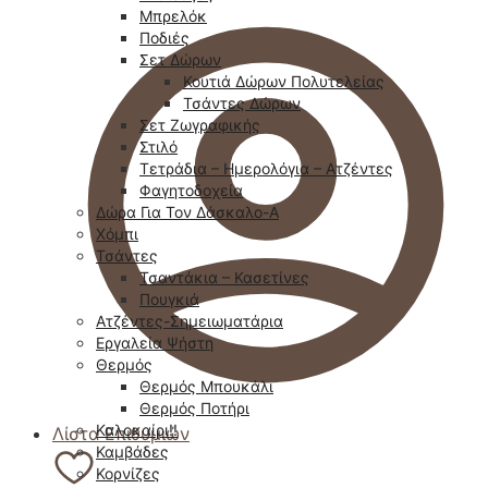
Μπρελόκ
Ποδιές
Σετ Δώρων
Κουτιά Δώρων Πολυτελείας
Τσάντες Δώρων
Σετ Ζωγραφικής
Στιλό
Τετράδια – Ημερολόγια – Ατζέντες
Φαγητοδοχεία
Δώρα Για Τον Δάσκαλο-Α
Χόμπι
Τσάντες
Τσαντάκια – Κασετίνες
Πουγκιά
Ατζέντες-Σημειωματάρια
Εργαλεία Ψήστη
Θερμός
Θερμός Μπουκάλι
Θερμός Ποτήρι
Καλοκαίρι!!
Λίστα Επιθυμιών
Καμβάδες
Κορνίζες