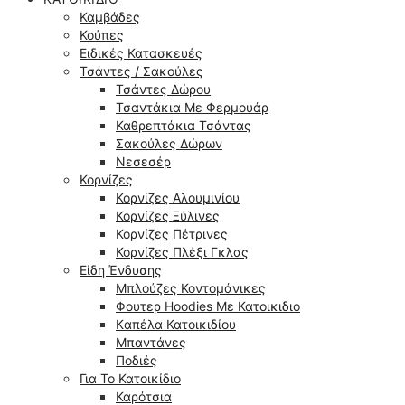
Καμβάδες
Κούπες
Ειδικές Κατασκευές
Τσάντες / Σακούλες
Τσάντες Δώρου
Τσαντάκια Με Φερμουάρ
Καθρεπτάκια Τσάντας
Σακούλες Δώρων
Νεσεσέρ
Κορνίζες
Κορνίζες Αλουμινίου
Κορνίζες Ξύλινες
Κορνίζες Πέτρινες
Κορνίζες Πλέξι Γκλας
Είδη Ένδυσης
Μπλούζες Κοντομάνικες
Φουτερ Hoodies Με Κατοικιδιο
Kαπέλα Κατοικιδίου
Μπαντάνες
Ποδιές
Για Το Κατοικίδιο
Καρότσια