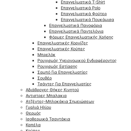
Επαγγελματικά T-Shirt
Επαγγελματικά Polo
Επαγγελματικά Φούτερ
Επαγγελματικά Πουκάμισα
Επαγγελματικά Πανοφόρια
Επαγγελματικά Παντελόνια
Φόρμες Επαγγελματικής Χρήσης
Επαγγελματικές Κορνίζες
Επαγγελματικές Κούπες
Μπρελόκ
Ρουχισμός Υγειονομικού Ενδιαφέροντος
Ρουχισμός Εστίασης
Σαμπό Για Επαγγελματίες
Σουβέρ
Τσάντες Για Επαγγελματίες
Αδιάβροχες Θήκες Κινητού
Αντιστρες Μπαλακια
Ατζέντες-Μπλοκάκια Σημειώσεων
Γυαλιά Ηλίου
Θερμός
Ισοθερμικά Τσαντάκια
Καπέλα
Κούπες