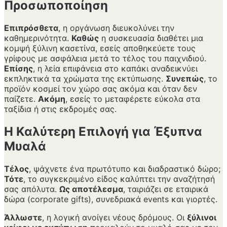
Προσωποποίηση
Επιπρόσθετα
, η οργάνωση διευκολύνει την
καθημερινότητα.
Καθώς
η συσκευασία διαθέτει μια
κομψή ξύλινη κασετίνα, εσείς αποθηκεύετε τους
γρίφους με ασφάλεια μετά το τέλος του παιχνιδιού.
Επίσης
, η λεία επιφάνεια στο καπάκι αναδεικνύει
εκπληκτικά τα χρώματα της εκτύπωσης.
Συνεπώς
, το
προϊόν κοσμεί τον χώρο σας ακόμα και όταν δεν
παίζετε.
Ακόμη
, εσείς το μεταφέρετε εύκολα στα
ταξίδια ή στις εκδρομές σας.
Η Καλύτερη Επιλογή για Έξυπνα
Μυαλά
Τέλος
, ψάχνετε ένα πρωτότυπο και διαδραστικό δώρο;
Τότε
, το συγκεκριμένο είδος καλύπτει την αναζήτησή
σας απόλυτα.
Ως αποτέλεσμα
, ταιριάζει σε εταιρικά
δώρα (corporate gifts), συνεδριακά events και γιορτές.
Άλλωστε
, η λογική ανοίγει νέους δρόμους. Οι
ξύλινοι