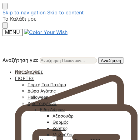
Skip to navigation
Skip to content
Το Καλάθι μου
MENU
Αναζήτηση για:
Αναζήτηση για:
Αναζήτηση
Αναζήτηση
Κατάλογοι
ΠΡΟΣΦΟΡΈΣ
ΓΙΟΡΤΈΣ
Γιορτή Του Πατέρα
Δώρα Αγάπης
Halloween
Χριστούγεννα
Είδη Δώρων
Αξεσουάρ
Θερμός
Κούπες
Μπλούζες