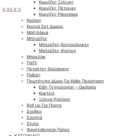
Κορνίζες Ξύλινες
Κορνίζες Πέτρινες
0,00
€
0
Κορνίζες Plexiglass
Κούπες
Κουτιά Σετ Δώρου
Μαξιλάρια
Μπλούζες
Μπλούζες Κοντομάνικες
Μπλούζες Φούτερ
Μπρελόκ
Παζλ
Πετσέτες Θαλάσσης
Ποδιές
Πρωτότυπα Δώρα Για Κάθε Περίσταση
Είδη Τεχνολογίας – Gadgets
Κοκτέιλ
Ξύλινα Ρολόγια
Roll Up Για Πόρτα
Σουβέρ
Σουπλά
Στυλό
Φαγητοδοχεία-Τάπερ
ΚΑΤΟΙΚΊΔΙΟ