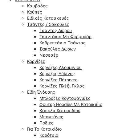
Καμβάδες
Κούπες
Ειδικές Κατασκευές
Τσάντες / Σακούλες
Τσάντες Δώρου
Τσαντάκια Με Φερμουάρ
Καθρεπτάκια Τσάντας
Σακούλες Δώρων
Νεσεσέρ
Κορνίζες
Κορνίζες Αλουμινίου
Κορνίζες Ξύλινες
Κορνίζες Πέτρινες
Κορνίζες Πλέξι Γκλας
Είδη Ένδυσης
Μπλούζες Κοντομάνικες
Φουτερ Hoodies Με Κατοικιδιο
Kαπέλα Κατοικιδίου
Μπαντάνες
Ποδιές
Για Το Κατοικίδιο
Καρότσια