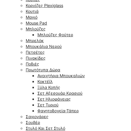
Κορνίζες Plexiglass
Κουτιά
Μαγιό
Mouse Pad
Μπλούζες
Μπλούζες Φούτερ
Μπρελόκ
Μπουκάλια Νερού
Πετσέτες
Πινακίδες
Ποδιές
Πρωτότυπα Δώρα
Ανοιχτήρια Μπουκαλιών
Κοκτέϊλ
Ξύλα Κοπής
Σετ Αξεσουάρ Κρασιού
Σετ Ηλιοφάνειας
Σετ Τυριού
Φαγητοδοχεία-Τάπερ
Σαγιονάρες
Σουβέρ
Στυλό Και Σετ Στυλό