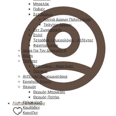
Μπρελόκ
Ποδιές
Σετ Δώρων
Κουτιά Δώρων Πολυτελείας
Τσάντες Δώρων
Σετ Ζωγραφικής
Στιλό
Τετράδια – Ημερολόγια – Ατζέντες
Φαγητοδοχεία
Δώρα Για Τον Δάσκαλο-Α
Χόμπι
Τσάντες
Τσαντάκια – Κασετίνες
Πουγκιά
Ατζέντες-Σημειωματάρια
Εργαλεία Ψήστη
Θερμός
Θερμός Μπουκάλι
Θερμός Ποτήρι
Καλοκαίρι!!
Λίστα Επιθυμιών
Καμβάδες
Κορνίζες