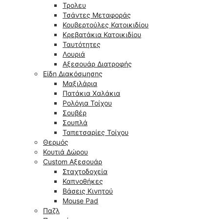
Τρολευ
Τσάντες Μεταφοράς
Κουβερτούλες Κατοικιδίου
Κρεβατάκια Κατοικιδίου
Ταυτότητες
Λουριά
Αξεσουάρ Διατροφής
Είδη Διακόσμησης
Μαξιλάρια
Πατάκια Χαλάκια
Ρολόγια Τοίχου
Σουβέρ
Σουπλά
Ταπετσαρίες Τοίχου
Θερμός
Κουτιά Δώρου
Custom Αξεσουάρ
Σταχτοδοχεία
Καπνοθήκες
Βάσεις Κινητού
Mouse Pad
Παζλ