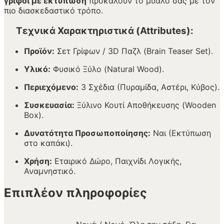
γρίφοι με εκτύπωση
προκαλούν το μυαλό σας με τον
πιο διασκεδαστικό τρόπο.
Τεχνικά Χαρακτηριστικά (Attributes):
Προϊόν:
Σετ Γρίφων / 3D Παζλ (Brain Teaser Set).
Υλικό:
Φυσικό Ξύλο (Natural Wood).
Περιεχόμενο:
3 Σχέδια (Πυραμίδα, Αστέρι, Κύβος).
Συσκευασία:
Ξύλινο Κουτί Αποθήκευσης (Wooden
Box).
Δυνατότητα Προσωποποίησης:
Ναι (Εκτύπωση
στο καπάκι).
Χρήση:
Εταιρικό Δώρο, Παιχνίδι Λογικής,
Αναμνηστικό.
Επιπλέον πληροφορίες