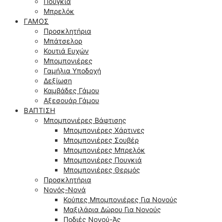
Πουγκιά
Μπρελόκ
ΓΆΜΟΣ
Προσκλητήρια
Μπάτσελορ
Κουτιά Ευχών
Μπομπονιέρες
Γαμήλια Υποδοχή
Δεξίωση
Καμβάδες Γάμου
Αξεσουάρ Γάμου
ΒΆΠΤΙΣΗ
Μπομπονιέρες Βάφτισης
Μπομπονιέρες Χάρτινες
Μπομπονιέρες Σουβέρ
Μπομπονιέρες Μπρελόκ
Μπομπονιέρες Πουγκιά
Μπομπονιέρες Θερμός
Προσκλητήρια
Νονός-Νονά
Κούπες Μπομπονιέρες Για Νονούς
Μαξιλάρια Δώρου Για Νονούς
Ποδιές Νονού-Άς