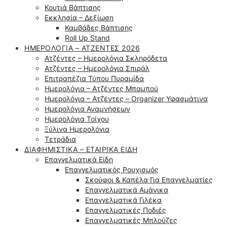
Κουτιά Βάπτισης
Εκκλησία – Δεξίωση
Καμβάδες Βάπτισης
Roll Up Stand
ΗΜΕΡΟΛΌΓΙΑ – ΑΤΖΈΝΤΕΣ 2026
Ατζέντες – Ημερολόγια Σκληρόδετα
Ατζέντες – Ημερολόγια Σπιράλ
Επιτραπέζια Τύπου Πυραμίδα
Ημερολόγια – Ατζέντες Μπαμπού
Ημερολόγια – Ατζέντες – Organizer Υφασμάτινα
Ημερολόγια Αναμνήσεων
Ημερολόγια Τοίχου
Ξύλινα Ημερολόγια
Τετράδια
ΔΙΑΦΗΜΙΣΤΙΚΆ – ΕΤΑΙΡΙΚΆ ΕΊΔΗ
Επαγγελματικά Είδη
Επαγγελματικός Ρουχισμός
Σκούφοι & Καπέλα Για Επαγγελματίες
Επαγγελματικά Αμάνικα
Επαγγελματικά Γιλέκα
Επαγγελματικές Ποδιές
Επαγγελματικές Μπλούζες