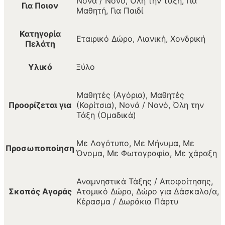
Νονά / Νονό, Όλη την τάξη, Για
Για Ποιον
Μαθητή, Για Παιδί
Κατηγορία
Εταιρικό Δώρο, Λιανική, Χονδρική
Πελάτη
Υλικό
Ξύλο
Μαθητές (Αγόρια), Μαθητές
Προορίζεται για
(Κορίτσια), Νονά / Νονό, Όλη την
Τάξη (Ομαδικά)
Με Λογότυπο, Με Μήνυμα, Με
Προσωποποίηση
Όνομα, Με Φωτογραφία, Με χάραξη
Αναμνηστικά Τάξης / Αποφοίτησης,
Σκοπός Αγοράς
Ατομικό Δώρο, Δώρο για Δάσκαλο/α,
Κέρασμα / Δωράκια Πάρτυ