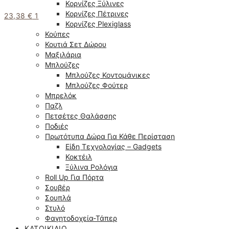
Κορνίζες Ξύλινες
Κορνίζες Πέτρινες
23,38
€
1
Κορνίζες Plexiglass
Κούπες
Κουτιά Σετ Δώρου
Μαξιλάρια
Μπλούζες
Μπλούζες Κοντομάνικες
Μπλούζες Φούτερ
Μπρελόκ
Παζλ
Πετσέτες Θαλάσσης
Ποδιές
Πρωτότυπα Δώρα Για Κάθε Περίσταση
Είδη Τεχνολογίας – Gadgets
Κοκτέιλ
Ξύλινα Ρολόγια
Roll Up Για Πόρτα
Σουβέρ
Σουπλά
Στυλό
Φαγητοδοχεία-Τάπερ
ΚΑΤΟΙΚΊΔΙΟ