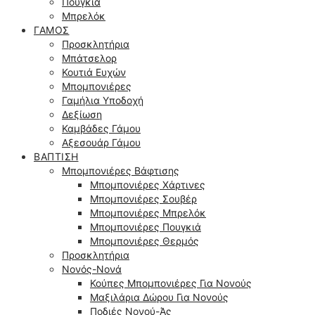
Πουγκιά
Μπρελόκ
ΓΆΜΟΣ
Προσκλητήρια
Μπάτσελορ
Κουτιά Ευχών
Μπομπονιέρες
Γαμήλια Υποδοχή
Δεξίωση
Καμβάδες Γάμου
Αξεσουάρ Γάμου
ΒΆΠΤΙΣΗ
Μπομπονιέρες Βάφτισης
Μπομπονιέρες Χάρτινες
Μπομπονιέρες Σουβέρ
Μπομπονιέρες Μπρελόκ
Μπομπονιέρες Πουγκιά
Μπομπονιέρες Θερμός
Προσκλητήρια
Νονός-Νονά
Κούπες Μπομπονιέρες Για Νονούς
Μαξιλάρια Δώρου Για Νονούς
Ποδιές Νονού-Άς