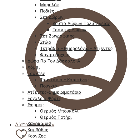
Μπρελόκ
Ποδιές
Σετ Δώρων
Κουτιά Δώρων Πολυτελείας
Τσάντες Δώρων
Σετ Ζωγραφικής
Στιλό
Τετράδια – Ημερολόγια – Ατζέντες
Φαγητοδοχεία
Δώρα Για Τον Δάσκαλο-Α
Χόμπι
Τσάντες
Τσαντάκια – Κασετίνες
Πουγκιά
Ατζέντες-Σημειωματάρια
Εργαλεία Ψήστη
Θερμός
Θερμός Μπουκάλι
Θερμός Ποτήρι
Καλοκαίρι!!
Λίστα Επιθυμιών
Καμβάδες
Κορνίζες