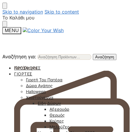
Skip to navigation
Skip to content
Το Καλάθι μου
MENU
Αναζήτηση για:
Αναζήτηση για:
Αναζήτηση
Αναζήτηση
Κατάλογοι
ΠΡΟΣΦΟΡΈΣ
ΓΙΟΡΤΈΣ
Γιορτή Του Πατέρα
Δώρα Αγάπης
Halloween
Χριστούγεννα
Είδη Δώρων
Αξεσουάρ
Θερμός
Κούπες
Μπλούζες