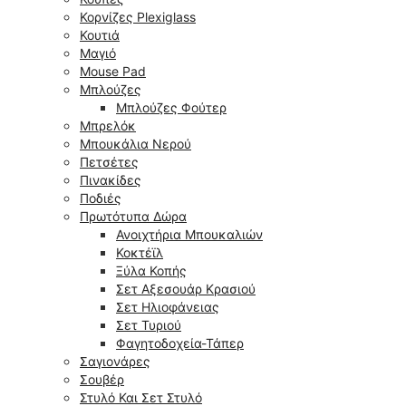
Κορνίζες Plexiglass
Κουτιά
Μαγιό
Mouse Pad
Μπλούζες
Μπλούζες Φούτερ
Μπρελόκ
Μπουκάλια Νερού
Πετσέτες
Πινακίδες
Ποδιές
Πρωτότυπα Δώρα
Ανοιχτήρια Μπουκαλιών
Κοκτέϊλ
Ξύλα Κοπής
Σετ Αξεσουάρ Κρασιού
Σετ Ηλιοφάνειας
Σετ Τυριού
Φαγητοδοχεία-Τάπερ
Σαγιονάρες
Σουβέρ
Στυλό Και Σετ Στυλό