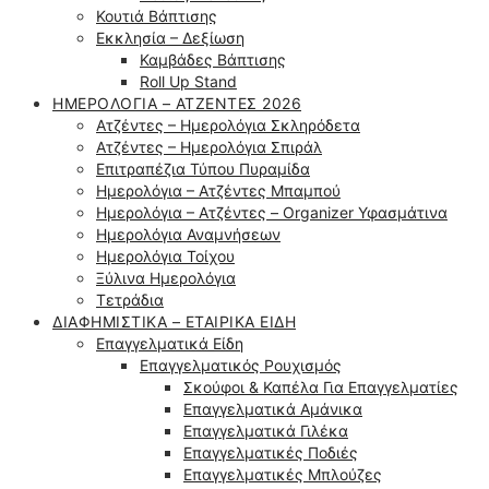
Κουτιά Βάπτισης
Εκκλησία – Δεξίωση
Καμβάδες Βάπτισης
Roll Up Stand
ΗΜΕΡΟΛΌΓΙΑ – ΑΤΖΈΝΤΕΣ 2026
Ατζέντες – Ημερολόγια Σκληρόδετα
Ατζέντες – Ημερολόγια Σπιράλ
Επιτραπέζια Τύπου Πυραμίδα
Ημερολόγια – Ατζέντες Μπαμπού
Ημερολόγια – Ατζέντες – Organizer Υφασμάτινα
Ημερολόγια Αναμνήσεων
Ημερολόγια Τοίχου
Ξύλινα Ημερολόγια
Τετράδια
ΔΙΑΦΗΜΙΣΤΙΚΆ – ΕΤΑΙΡΙΚΆ ΕΊΔΗ
Επαγγελματικά Είδη
Επαγγελματικός Ρουχισμός
Σκούφοι & Καπέλα Για Επαγγελματίες
Επαγγελματικά Αμάνικα
Επαγγελματικά Γιλέκα
Επαγγελματικές Ποδιές
Επαγγελματικές Μπλούζες