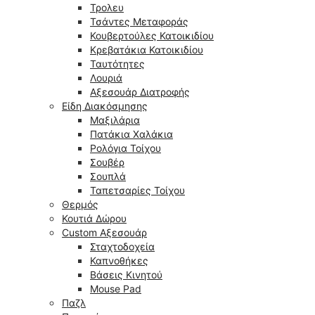
Τρολευ
Τσάντες Μεταφοράς
Κουβερτούλες Κατοικιδίου
Κρεβατάκια Κατοικιδίου
Ταυτότητες
Λουριά
Αξεσουάρ Διατροφής
Είδη Διακόσμησης
Μαξιλάρια
Πατάκια Χαλάκια
Ρολόγια Τοίχου
Σουβέρ
Σουπλά
Ταπετσαρίες Τοίχου
Θερμός
Κουτιά Δώρου
Custom Αξεσουάρ
Σταχτοδοχεία
Καπνοθήκες
Βάσεις Κινητού
Mouse Pad
Παζλ