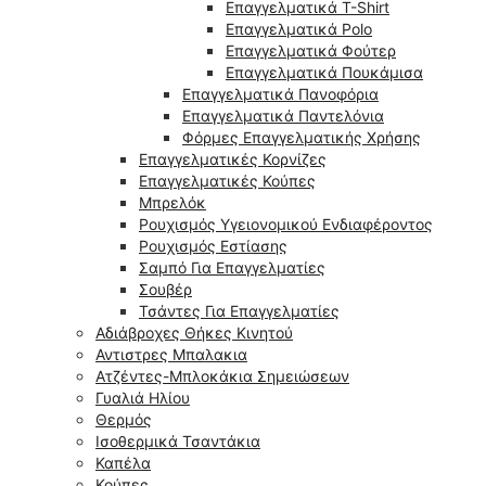
Επαγγελματικά T-Shirt
Επαγγελματικά Polo
Επαγγελματικά Φούτερ
Επαγγελματικά Πουκάμισα
Επαγγελματικά Πανοφόρια
Επαγγελματικά Παντελόνια
Φόρμες Επαγγελματικής Χρήσης
Επαγγελματικές Κορνίζες
Επαγγελματικές Κούπες
Μπρελόκ
Ρουχισμός Υγειονομικού Ενδιαφέροντος
Ρουχισμός Εστίασης
Σαμπό Για Επαγγελματίες
Σουβέρ
Τσάντες Για Επαγγελματίες
Αδιάβροχες Θήκες Κινητού
Αντιστρες Μπαλακια
Ατζέντες-Μπλοκάκια Σημειώσεων
Γυαλιά Ηλίου
Θερμός
Ισοθερμικά Τσαντάκια
Καπέλα
Κούπες