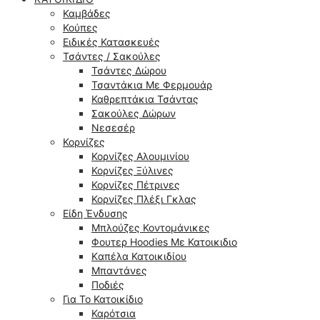
Καμβάδες
Κούπες
Ειδικές Κατασκευές
Τσάντες / Σακούλες
Τσάντες Δώρου
Τσαντάκια Με Φερμουάρ
Καθρεπτάκια Τσάντας
Σακούλες Δώρων
Νεσεσέρ
Κορνίζες
Κορνίζες Αλουμινίου
Κορνίζες Ξύλινες
Κορνίζες Πέτρινες
Κορνίζες Πλέξι Γκλας
Είδη Ένδυσης
Μπλούζες Κοντομάνικες
Φουτερ Hoodies Με Κατοικιδιο
Kαπέλα Κατοικιδίου
Μπαντάνες
Ποδιές
Για Το Κατοικίδιο
Καρότσια