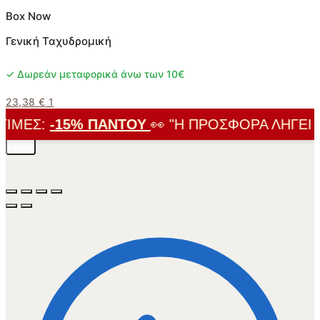
Box Now
Γενική Ταχυδρομική
✓ Δωρεάν μεταφορικά άνω των 10€
23,38
€
1
ΙΜΈΣ:
-15% ΠΑΝΤΟΎ
👀 "Η ΠΡΟΣΦΟΡΆ ΛΉΓΕΙ ΣΎ