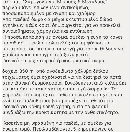
Το κουτί “Χαμόγελα για Μικρούς & Μεγάλους”
περιλαμβάνει επιλεγμένα αντικείμενα,
προσωποποιημένα με αγάπη και χιούμορ.
Από παιδικά δωράκια μέχρι εκλεπτυσμένα δώρα
ενηλίκων, κάθε κουτί δημιουργείται για να προκαλεί
συναισθήματα, χαμόγελα και εντύπωση.
Η προσωποποίηση με όνομα, σχέδιο ή ευχή το κάνει
μοναδικό — ενώ η πολυτελής του εμφάνιση το
μετατρέπει σε premium επιλογή για όσους θέλουν να
χαρίσουν κάτι πραγματικά ξεχωριστό.
Ιδανικό και ως εταιρικό ή διαφημιστικό δώρο.
δοχείο 350 ml από ανοξείδωτο χάλυβα διπλού
τοιχώματος έχει σχεδιαστεί για να διατηρεί τα ποτά
στην ιδανική θερμοκρασία. Συνοδεύεται από καλαμάκι
και καπάκι με τάπα για την αποφυγή διαρροών. Το
χερούλι μεταφοράς το καθιστά εύκολο στο χειρισμό,
ενώ η αντιολισθητική βάση παρέχει σταθερότητα.
Ιδανικό για καθημερινή χρήση, αυτό το φλασκί
συνδυάζει την πρακτικότητα με την ανθεκτικότητα.
Κασετίνα μη υφασμένη για παιδιά, με σχέδιο για
χρωματισμό. Περιλαμβάνονται 5 κηρομπογιές σε