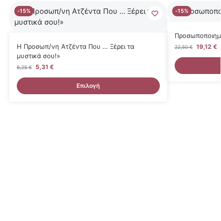
-15%
-15%
Προσωποποιημ
Η Προσωπ/νη Ατζέντα Που … Ξέρει τα
19,12
€
22,50
€
μυστικά σου!»
5,31
€
6,25
€
Επιλογή