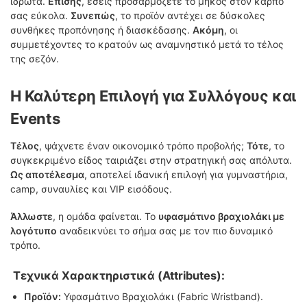
ιδρώτα.
Επίσης
, εσείς προσαρμόζετε το μήκος στον καρπό
σας εύκολα.
Συνεπώς
, το προϊόν αντέχει σε δύσκολες
συνθήκες προπόνησης ή διασκέδασης.
Ακόμη
, οι
συμμετέχοντες το κρατούν ως αναμνηστικό μετά το τέλος
της σεζόν.
Η Καλύτερη Επιλογή για Συλλόγους και
Events
Τέλος
, ψάχνετε έναν οικονομικό τρόπο προβολής;
Τότε
, το
συγκεκριμένο είδος ταιριάζει στην στρατηγική σας απόλυτα.
Ως αποτέλεσμα
, αποτελεί ιδανική επιλογή για γυμναστήρια,
camp, συναυλίες και VIP εισόδους.
Άλλωστε
, η ομάδα φαίνεται. Το
υφασμάτινο βραχιολάκι με
λογότυπο
αναδεικνύει το σήμα σας με τον πιο δυναμικό
τρόπο.
Τεχνικά Χαρακτηριστικά (Attributes):
Προϊόν:
Υφασμάτινο Βραχιολάκι (Fabric Wristband).