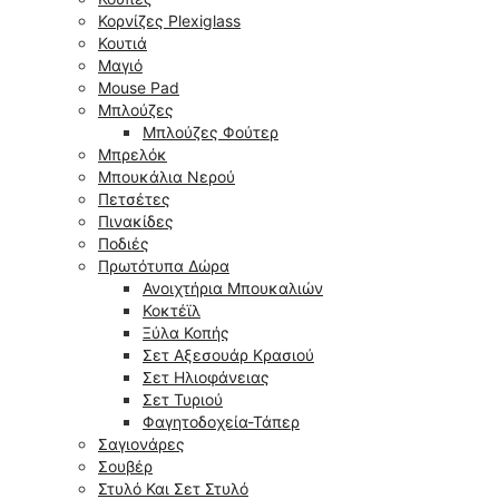
Κορνίζες Plexiglass
Κουτιά
Μαγιό
Mouse Pad
Μπλούζες
Μπλούζες Φούτερ
Μπρελόκ
Μπουκάλια Νερού
Πετσέτες
Πινακίδες
Ποδιές
Πρωτότυπα Δώρα
Ανοιχτήρια Μπουκαλιών
Κοκτέϊλ
Ξύλα Κοπής
Σετ Αξεσουάρ Κρασιού
Σετ Ηλιοφάνειας
Σετ Τυριού
Φαγητοδοχεία-Τάπερ
Σαγιονάρες
Σουβέρ
Στυλό Και Σετ Στυλό