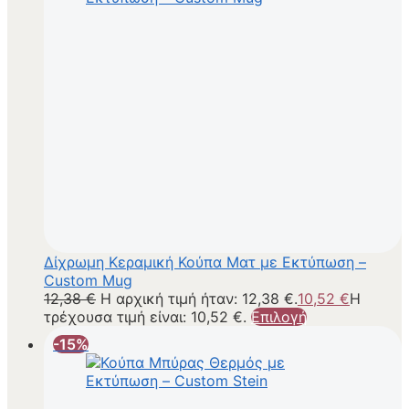
Δίχρωμη Κεραμική Κούπα Ματ με Εκτύπωση –
Custom Mug
12,38
€
Η αρχική τιμή ήταν: 12,38 €.
10,52
€
Η
τρέχουσα τιμή είναι: 10,52 €.
Επιλογή
-15%