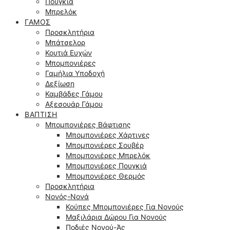
Πουγκιά
Μπρελόκ
ΓΆΜΟΣ
Προσκλητήρια
Μπάτσελορ
Κουτιά Ευχών
Μπομπονιέρες
Γαμήλια Υποδοχή
Δεξίωση
Καμβάδες Γάμου
Αξεσουάρ Γάμου
ΒΆΠΤΙΣΗ
Μπομπονιέρες Βάφτισης
Μπομπονιέρες Χάρτινες
Μπομπονιέρες Σουβέρ
Μπομπονιέρες Μπρελόκ
Μπομπονιέρες Πουγκιά
Μπομπονιέρες Θερμός
Προσκλητήρια
Νονός-Νονά
Κούπες Μπομπονιέρες Για Νονούς
Μαξιλάρια Δώρου Για Νονούς
Ποδιές Νονού-Άς