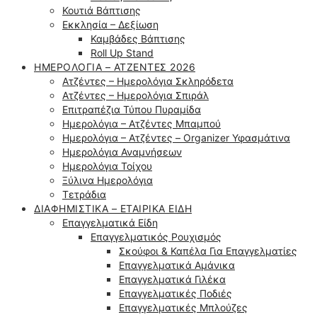
Κουτιά Βάπτισης
Εκκλησία – Δεξίωση
Καμβάδες Βάπτισης
Roll Up Stand
ΗΜΕΡΟΛΌΓΙΑ – ΑΤΖΈΝΤΕΣ 2026
Ατζέντες – Ημερολόγια Σκληρόδετα
Ατζέντες – Ημερολόγια Σπιράλ
Επιτραπέζια Τύπου Πυραμίδα
Ημερολόγια – Ατζέντες Μπαμπού
Ημερολόγια – Ατζέντες – Organizer Υφασμάτινα
Ημερολόγια Αναμνήσεων
Ημερολόγια Τοίχου
Ξύλινα Ημερολόγια
Τετράδια
ΔΙΑΦΗΜΙΣΤΙΚΆ – ΕΤΑΙΡΙΚΆ ΕΊΔΗ
Επαγγελματικά Είδη
Επαγγελματικός Ρουχισμός
Σκούφοι & Καπέλα Για Επαγγελματίες
Επαγγελματικά Αμάνικα
Επαγγελματικά Γιλέκα
Επαγγελματικές Ποδιές
Επαγγελματικές Μπλούζες