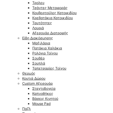
Τρολευ
Τσάντες Μεταφοράς
Κουβερτούλες Κατοικιδίου
Κρεβατάκια Κατοικιδίου
Ταυτότητες
Λουριά
Αξεσουάρ Διατροφής
Είδη Διακόσμησης
Μαξιλάρια
Πατάκια Χαλάκια
Ρολόγια Τοίχου
Σουβέρ
Σουπλά
Ταπετσαρίες Τοίχου
Θερμός
Κουτιά Δώρου
Custom Αξεσουάρ
Σταχτοδοχεία
Καπνοθήκες
Βάσεις Κινητού
Mouse Pad
Παζλ