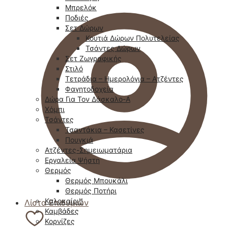
Μπρελόκ
Ποδιές
Σετ Δώρων
Κουτιά Δώρων Πολυτελείας
Τσάντες Δώρων
Σετ Ζωγραφικής
Στιλό
Τετράδια – Ημερολόγια – Ατζέντες
Φαγητοδοχεία
Δώρα Για Τον Δάσκαλο-Α
Χόμπι
Τσάντες
Τσαντάκια – Κασετίνες
Πουγκιά
Ατζέντες-Σημειωματάρια
Εργαλεία Ψήστη
Θερμός
Θερμός Μπουκάλι
Θερμός Ποτήρι
Καλοκαίρι!!
Λίστα Επιθυμιών
Καμβάδες
Κορνίζες