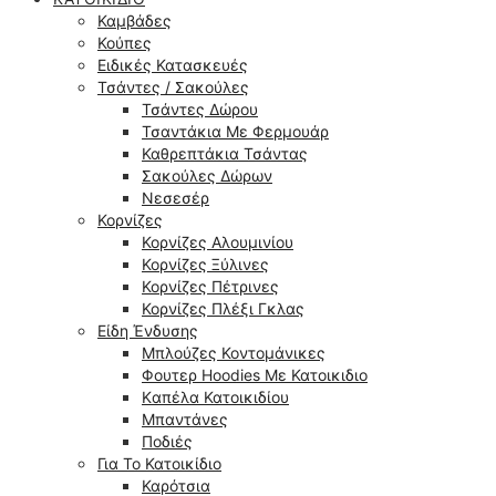
Καμβάδες
Κούπες
Ειδικές Κατασκευές
Τσάντες / Σακούλες
Τσάντες Δώρου
Τσαντάκια Με Φερμουάρ
Καθρεπτάκια Τσάντας
Σακούλες Δώρων
Νεσεσέρ
Κορνίζες
Κορνίζες Αλουμινίου
Κορνίζες Ξύλινες
Κορνίζες Πέτρινες
Κορνίζες Πλέξι Γκλας
Είδη Ένδυσης
Μπλούζες Κοντομάνικες
Φουτερ Hoodies Με Κατοικιδιο
Kαπέλα Κατοικιδίου
Μπαντάνες
Ποδιές
Για Το Κατοικίδιο
Καρότσια