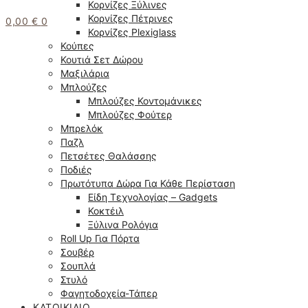
Κορνίζες Ξύλινες
Κορνίζες Πέτρινες
0,00
€
0
Κορνίζες Plexiglass
Κούπες
Κουτιά Σετ Δώρου
Μαξιλάρια
Μπλούζες
Μπλούζες Κοντομάνικες
Μπλούζες Φούτερ
Μπρελόκ
Παζλ
Πετσέτες Θαλάσσης
Ποδιές
Πρωτότυπα Δώρα Για Κάθε Περίσταση
Είδη Τεχνολογίας – Gadgets
Κοκτέιλ
Ξύλινα Ρολόγια
Roll Up Για Πόρτα
Σουβέρ
Σουπλά
Στυλό
Φαγητοδοχεία-Τάπερ
ΚΑΤΟΙΚΊΔΙΟ