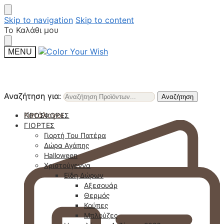
Skip to navigation
Skip to content
Το Καλάθι μου
MENU
Αναζήτηση για:
Αναζήτηση για:
Αναζήτηση
Αναζήτηση
Κατάλογοι
ΠΡΟΣΦΟΡΈΣ
ΓΙΟΡΤΈΣ
Γιορτή Του Πατέρα
Δώρα Αγάπης
Halloween
Χριστούγεννα
Είδη Δώρων
Αξεσουάρ
Θερμός
Κούπες
Μπλούζες