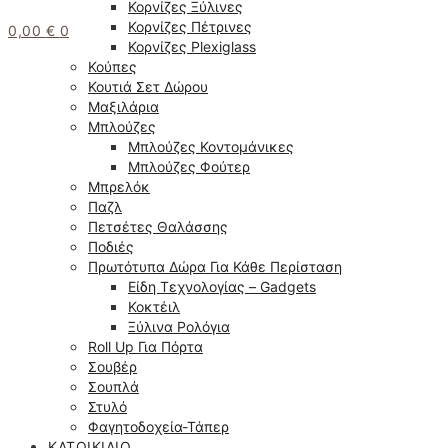
Κορνίζες Ξύλινες
Κορνίζες Πέτρινες
0,00
€
0
Κορνίζες Plexiglass
Κούπες
Κουτιά Σετ Δώρου
Μαξιλάρια
Μπλούζες
Μπλούζες Κοντομάνικες
Μπλούζες Φούτερ
Μπρελόκ
Παζλ
Πετσέτες Θαλάσσης
Ποδιές
Πρωτότυπα Δώρα Για Κάθε Περίσταση
Είδη Τεχνολογίας – Gadgets
Κοκτέιλ
Ξύλινα Ρολόγια
Roll Up Για Πόρτα
Σουβέρ
Σουπλά
Στυλό
Φαγητοδοχεία-Τάπερ
ΚΑΤΟΙΚΊΔΙΟ