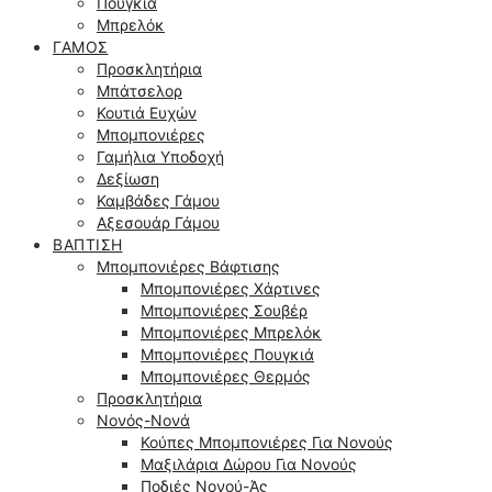
Πουγκιά
Μπρελόκ
ΓΆΜΟΣ
Προσκλητήρια
Μπάτσελορ
Κουτιά Ευχών
Μπομπονιέρες
Γαμήλια Υποδοχή
Δεξίωση
Καμβάδες Γάμου
Αξεσουάρ Γάμου
ΒΆΠΤΙΣΗ
Μπομπονιέρες Βάφτισης
Μπομπονιέρες Χάρτινες
Μπομπονιέρες Σουβέρ
Μπομπονιέρες Μπρελόκ
Μπομπονιέρες Πουγκιά
Μπομπονιέρες Θερμός
Προσκλητήρια
Νονός-Νονά
Κούπες Μπομπονιέρες Για Νονούς
Μαξιλάρια Δώρου Για Νονούς
Ποδιές Νονού-Άς