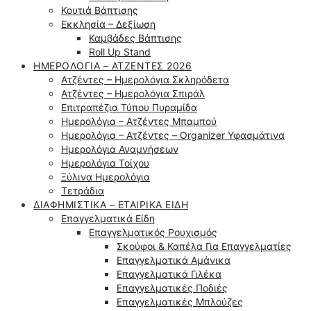
Κουτιά Βάπτισης
Εκκλησία – Δεξίωση
Καμβάδες Βάπτισης
Roll Up Stand
ΗΜΕΡΟΛΌΓΙΑ – ΑΤΖΈΝΤΕΣ 2026
Ατζέντες – Ημερολόγια Σκληρόδετα
Ατζέντες – Ημερολόγια Σπιράλ
Επιτραπέζια Τύπου Πυραμίδα
Ημερολόγια – Ατζέντες Μπαμπού
Ημερολόγια – Ατζέντες – Organizer Υφασμάτινα
Ημερολόγια Αναμνήσεων
Ημερολόγια Τοίχου
Ξύλινα Ημερολόγια
Τετράδια
ΔΙΑΦΗΜΙΣΤΙΚΆ – ΕΤΑΙΡΙΚΆ ΕΊΔΗ
Επαγγελματικά Είδη
Επαγγελματικός Ρουχισμός
Σκούφοι & Καπέλα Για Επαγγελματίες
Επαγγελματικά Αμάνικα
Επαγγελματικά Γιλέκα
Επαγγελματικές Ποδιές
Επαγγελματικές Μπλούζες