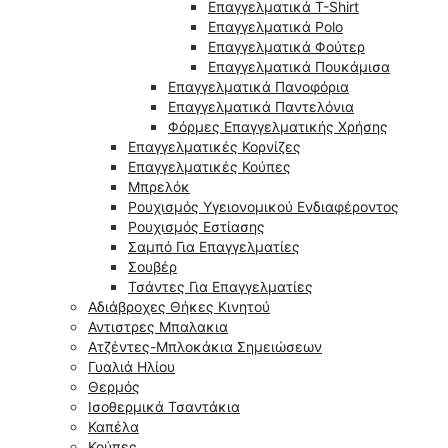
Επαγγελματικά T-Shirt
Επαγγελματικά Polo
Επαγγελματικά Φούτερ
Επαγγελματικά Πουκάμισα
Επαγγελματικά Πανοφόρια
Επαγγελματικά Παντελόνια
Φόρμες Επαγγελματικής Χρήσης
Επαγγελματικές Κορνίζες
Επαγγελματικές Κούπες
Μπρελόκ
Ρουχισμός Υγειονομικού Ενδιαφέροντος
Ρουχισμός Εστίασης
Σαμπό Για Επαγγελματίες
Σουβέρ
Τσάντες Για Επαγγελματίες
Αδιάβροχες Θήκες Κινητού
Αντιστρες Μπαλακια
Ατζέντες-Μπλοκάκια Σημειώσεων
Γυαλιά Ηλίου
Θερμός
Ισοθερμικά Τσαντάκια
Καπέλα
Κούπες