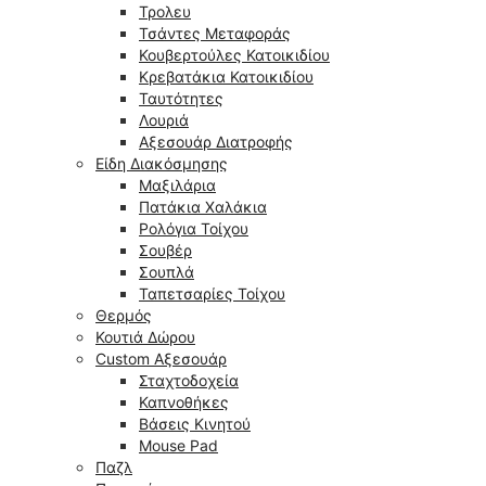
Τρολευ
Τσάντες Μεταφοράς
Κουβερτούλες Κατοικιδίου
Κρεβατάκια Κατοικιδίου
Ταυτότητες
Λουριά
Αξεσουάρ Διατροφής
Είδη Διακόσμησης
Μαξιλάρια
Πατάκια Χαλάκια
Ρολόγια Τοίχου
Σουβέρ
Σουπλά
Ταπετσαρίες Τοίχου
Θερμός
Κουτιά Δώρου
Custom Αξεσουάρ
Σταχτοδοχεία
Καπνοθήκες
Βάσεις Κινητού
Mouse Pad
Παζλ