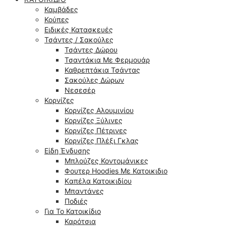
Καμβάδες
Κούπες
Ειδικές Κατασκευές
Τσάντες / Σακούλες
Τσάντες Δώρου
Τσαντάκια Με Φερμουάρ
Καθρεπτάκια Τσάντας
Σακούλες Δώρων
Νεσεσέρ
Κορνίζες
Κορνίζες Αλουμινίου
Κορνίζες Ξύλινες
Κορνίζες Πέτρινες
Κορνίζες Πλέξι Γκλας
Είδη Ένδυσης
Μπλούζες Κοντομάνικες
Φουτερ Hoodies Με Κατοικιδιο
Kαπέλα Κατοικιδίου
Μπαντάνες
Ποδιές
Για Το Κατοικίδιο
Καρότσια