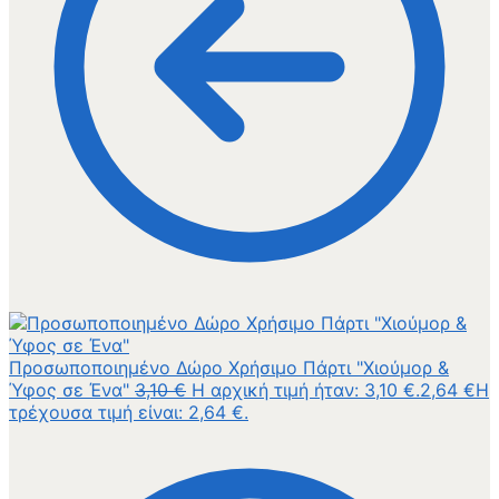
Προσωποποιημένο Δώρο Χρήσιμο Πάρτι "Χιούμορ &
Ύφος σε Ένα"
3,10
€
Η αρχική τιμή ήταν: 3,10 €.
2,64
€
Η
τρέχουσα τιμή είναι: 2,64 €.