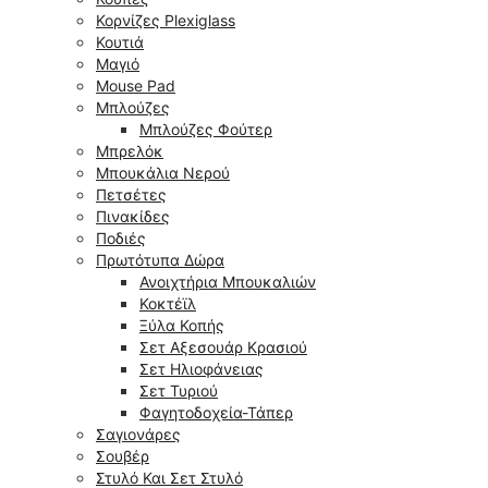
Κορνίζες Plexiglass
Κουτιά
Μαγιό
Mouse Pad
Μπλούζες
Μπλούζες Φούτερ
Μπρελόκ
Μπουκάλια Νερού
Πετσέτες
Πινακίδες
Ποδιές
Πρωτότυπα Δώρα
Ανοιχτήρια Μπουκαλιών
Κοκτέϊλ
Ξύλα Κοπής
Σετ Αξεσουάρ Κρασιού
Σετ Ηλιοφάνειας
Σετ Τυριού
Φαγητοδοχεία-Τάπερ
Σαγιονάρες
Σουβέρ
Στυλό Και Σετ Στυλό