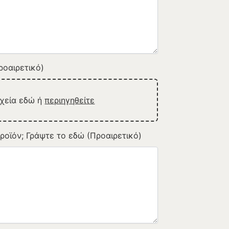
οαιρετικό)
ρχεία εδώ ή
περιηγηθείτε
ροϊόν; Γράψτε το εδώ (Προαιρετικό)