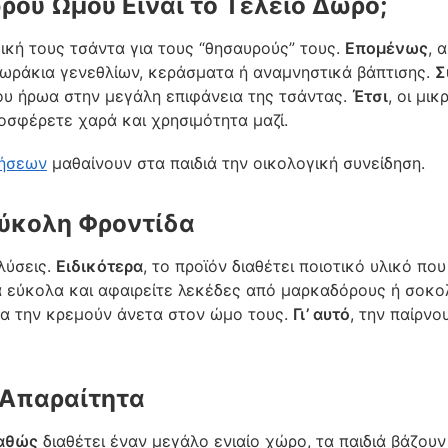
ώρου Ώμου Είναι το Τέλειο Δώρο;
δική τους τσάντα για τους “θησαυρούς” τους.
Επομένως
, 
 δωράκια γενεθλίων, κεράσματα ή αναμνηστικά βάπτισης.
Σ
του ήρωα στην μεγάλη επιφάνεια της τσάντας.
Έτσι
, οι μι
ροσφέρετε χαρά και χρησιμότητα μαζί.
ήσεων
μαθαίνουν στα παιδιά την οικολογική συνείδηση.
Εύκολη Φροντίδα
 λύσεις.
Ειδικότερα
, το προϊόν διαθέτει ποιοτικό υλικό πο
 εύκολα και αφαιρείτε λεκέδες από μαρκαδόρους ή σοκο
να την κρεμούν άνετα στον ώμο τους.
Γι’ αυτό
, την παίρνο
 Απαραίτητα
αθώς
διαθέτει έναν μεγάλο ενιαίο χώρο, τα παιδιά βάζου