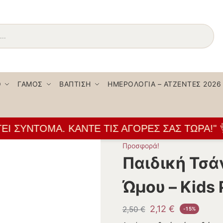
Αναζήτηση
Ο
ΓΆΜΟΣ
ΒΆΠΤΙΣΗ
ΗΜΕΡΟΛΌΓΙΑ – ΑΤΖΈΝΤΕΣ 2026
ΣΎΝΤΟΜΑ. ΚΆΝΤΕ ΤΙΣ ΑΓΟΡΈΣ ΣΑΣ ΤΏΡΑ!" 👌
Προσφορά!
Παιδική Τσ
Ώμου – Kids 
2,12
€
2,50
€
-15%