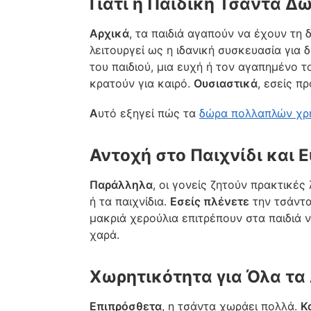
Γιατί η Παιδική Τσάντα Δ
Αρχικά
, τα παιδιά αγαπούν να έχουν τη 
λειτουργεί ως η ιδανική συσκευασία για
του παιδιού, μια ευχή ή τον αγαπημένο 
κρατούν για καιρό.
Ουσιαστικά
, εσείς π
Α
υτό εξηγεί πώς τα
δώρα πολλαπλών χρ
Αντοχή στο Παιχνίδι και 
Παράλληλα
, οι γονείς ζητούν πρακτικές
ή τα παιχνίδια.
Εσείς πλένετε
την τσάντα
μακριά χερούλια επιτρέπουν στα παιδιά 
χαρά.
Χωρητικότητα για Όλα τα
Επιπρόσθετα
, η τσάντα χωράει πολλά.
Κ