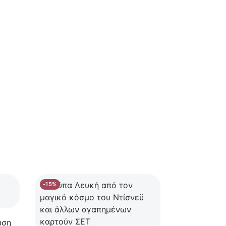
-15%
ωση