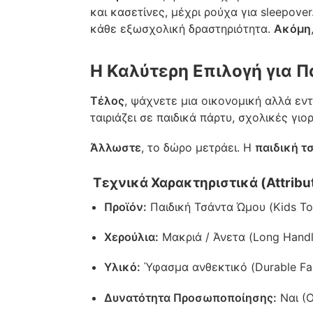
και κασετίνες, μέχρι ρούχα για sleepover
κάθε εξωσχολική δραστηριότητα.
Ακόμη
Η Καλύτερη Επιλογή για Π
Τέλος
, ψάχνετε μια οικονομική αλλά εν
ταιριάζει σε παιδικά πάρτυ, σχολικές γιορ
Άλλωστε
, το δώρο μετράει. Η
παιδική τ
Τεχνικά Χαρακτηριστικά (Attribut
Προϊόν:
Παιδική Τσάντα Ώμου (Kids To
Χερούλια:
Μακριά / Άνετα (Long Handl
Υλικό:
Ύφασμα ανθεκτικό (Durable Fab
Δυνατότητα Προσωποποίησης:
Ναι (Ο