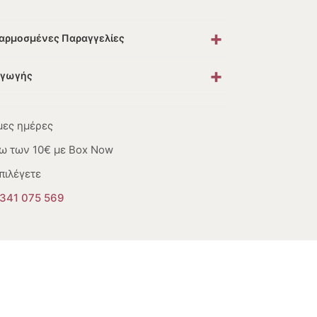
+
σαρμοσμένες Παραγγελίες
+
αγωγής
μες ημέρες
ω των 10€ με Box Now
πιλέγετε
341 075 569