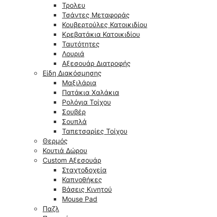
Τρολευ
Τσάντες Μεταφοράς
Κουβερτούλες Κατοικιδίου
Κρεβατάκια Κατοικιδίου
Ταυτότητες
Λουριά
Αξεσουάρ Διατροφής
Είδη Διακόσμησης
Μαξιλάρια
Πατάκια Χαλάκια
Ρολόγια Τοίχου
Σουβέρ
Σουπλά
Ταπετσαρίες Τοίχου
Θερμός
Κουτιά Δώρου
Custom Αξεσουάρ
Σταχτοδοχεία
Καπνοθήκες
Βάσεις Κινητού
Mouse Pad
Παζλ