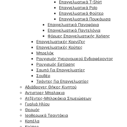
Επαγγελματικά T-Shirt
Επαγγελματικά Polo
Επαγγελματικά Φούτερ
Επαγγελματικά Πουκάμισα
Επαγγελματικά Πανοφόρια
Επαγγελματικά Παντελόνια
Φόρμες Επαγγελματικής Χρήσης
Επαγγελματικές Κορνίζες
Επαγγελματικές Κούπες
Μπρελόκ
Ρουχισμός Υγειονομικού Ενδιαφέροντος
Ρουχισμός Εστίασης
Σαμπό Για Επαγγελματίες
Σουβέρ
Τσάντες Για Επαγγελματίες
Αδιάβροχες Θήκες Κινητού
Αντιστρες Μπαλακια
Ατζέντες-Μπλοκάκια Σημειώσεων
Γυαλιά Ηλίου
Θερμός
Ισοθερμικά Τσαντάκια
Καπέλα
Κούπες