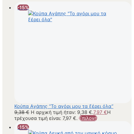
-15%
Κούπα Αγάπης “Το αγόρι μου τα ξέρει όλα”
9,38
€
Η αρχική τιμή ήταν: 9,38 €.
7,97
€
Η
τρέχουσα τιμή είναι: 7,97 €.
Επιλογή
-15%