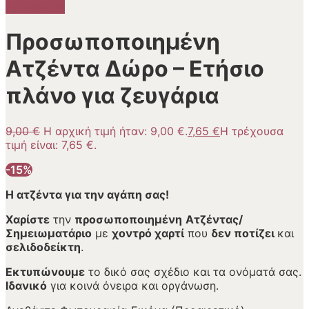
Προσφορά!
Προσωποποιημένη
Ατζέντα Δώρο – Ετήσιο
πλάνο για ζευγάρια
9,00
€
Η αρχική τιμή ήταν: 9,00 €.
7,65
€
Η τρέχουσα
τιμή είναι: 7,65 €.
-15%
Η ατζέντα για την αγάπη σας!
Χαρίστε
την
προσωποποιημένη
Ατζέντας/
Σημειωματάριο
με
χοντρό χαρτί
που
δεν ποτίζει
και
σελιδοδείκτη
.
Ε
κτυπώνουμε
το δικό σας σχέδιο και τα ονόματά σας.
Ιδανικό
για κοινά όνειρα και οργάνωση.