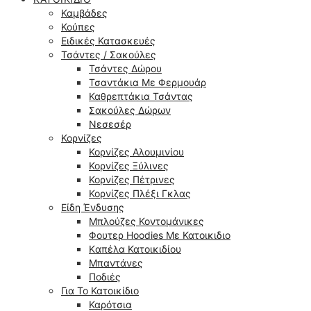
Καμβάδες
Κούπες
Ειδικές Κατασκευές
Τσάντες / Σακούλες
Τσάντες Δώρου
Τσαντάκια Με Φερμουάρ
Καθρεπτάκια Τσάντας
Σακούλες Δώρων
Νεσεσέρ
Κορνίζες
Κορνίζες Αλουμινίου
Κορνίζες Ξύλινες
Κορνίζες Πέτρινες
Κορνίζες Πλέξι Γκλας
Είδη Ένδυσης
Μπλούζες Κοντομάνικες
Φουτερ Hoodies Με Κατοικιδιο
Kαπέλα Κατοικιδίου
Μπαντάνες
Ποδιές
Για Το Κατοικίδιο
Καρότσια