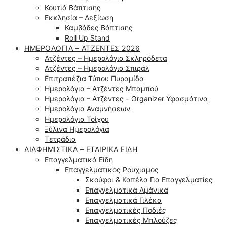
Κουτιά Βάπτισης
Εκκλησία – Δεξίωση
Καμβάδες Βάπτισης
Roll Up Stand
ΗΜΕΡΟΛΌΓΙΑ – ΑΤΖΈΝΤΕΣ 2026
Ατζέντες – Ημερολόγια Σκληρόδετα
Ατζέντες – Ημερολόγια Σπιράλ
Επιτραπέζια Τύπου Πυραμίδα
Ημερολόγια – Ατζέντες Μπαμπού
Ημερολόγια – Ατζέντες – Organizer Υφασμάτινα
Ημερολόγια Αναμνήσεων
Ημερολόγια Τοίχου
Ξύλινα Ημερολόγια
Τετράδια
ΔΙΑΦΗΜΙΣΤΙΚΆ – ΕΤΑΙΡΙΚΆ ΕΊΔΗ
Επαγγελματικά Είδη
Επαγγελματικός Ρουχισμός
Σκούφοι & Καπέλα Για Επαγγελματίες
Επαγγελματικά Αμάνικα
Επαγγελματικά Γιλέκα
Επαγγελματικές Ποδιές
Επαγγελματικές Μπλούζες