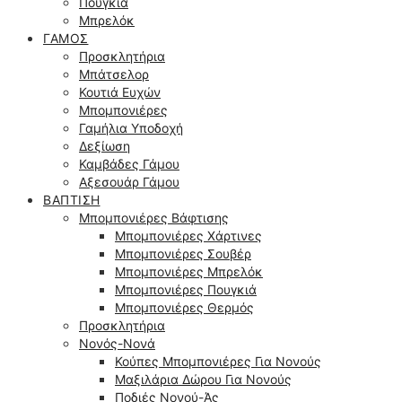
Πουγκιά
Μπρελόκ
ΓΆΜΟΣ
Προσκλητήρια
Μπάτσελορ
Κουτιά Ευχών
Μπομπονιέρες
Γαμήλια Υποδοχή
Δεξίωση
Καμβάδες Γάμου
Αξεσουάρ Γάμου
ΒΆΠΤΙΣΗ
Μπομπονιέρες Βάφτισης
Μπομπονιέρες Χάρτινες
Μπομπονιέρες Σουβέρ
Μπομπονιέρες Μπρελόκ
Μπομπονιέρες Πουγκιά
Μπομπονιέρες Θερμός
Προσκλητήρια
Νονός-Νονά
Κούπες Μπομπονιέρες Για Νονούς
Μαξιλάρια Δώρου Για Νονούς
Ποδιές Νονού-Άς