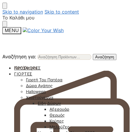
Skip to navigation
Skip to content
Το Καλάθι μου
MENU
Αναζήτηση για:
Αναζήτηση για:
Αναζήτηση
Αναζήτηση
Κατάλογοι
ΠΡΟΣΦΟΡΈΣ
ΓΙΟΡΤΈΣ
Γιορτή Του Πατέρα
Δώρα Αγάπης
Halloween
Χριστούγεννα
Είδη Δώρων
Αξεσουάρ
Θερμός
Κούπες
Μπλούζες