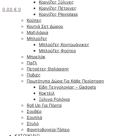
Κορνίζες Ξύλινες
Κορνίζες Πέτρινες
0,00
€
0
Κορνίζες Plexiglass
Κούπες
Κουτιά Σετ Δώρου
Μαξιλάρια
Μπλούζες
Μπλούζες Κοντομάνικες
Μπλούζες Φούτερ
Μπρελόκ
Παζλ
Πετσέτες Θαλάσσης
Ποδιές
Πρωτότυπα Δώρα Για Κάθε Περίσταση
Είδη Τεχνολογίας – Gadgets
Κοκτέιλ
Ξύλινα Ρολόγια
Roll Up Για Πόρτα
Σουβέρ
Σουπλά
Στυλό
Φαγητοδοχεία-Τάπερ
ΚΑΤΟΙΚΊΔΙΟ