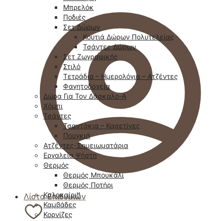
Μπρελόκ
Ποδιές
Σετ Δώρων
Κουτιά Δώρων Πολυτελείας
Τσάντες Δώρων
Σετ Ζωγραφικής
Στιλό
Τετράδια – Ημερολόγια – Ατζέντες
Φαγητοδοχεία
Δώρα Για Τον Δάσκαλο-Α
Χόμπι
Τσάντες
Τσαντάκια – Κασετίνες
Πουγκιά
Ατζέντες-Σημειωματάρια
Εργαλεία Ψήστη
Θερμός
Θερμός Μπουκάλι
Θερμός Ποτήρι
Καλοκαίρι!!
Λίστα Επιθυμιών
Καμβάδες
Κορνίζες