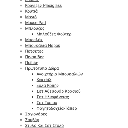
Κορνίζες Plexiglass
Κουτιά
Μαγιό
Mouse Pad
Μπλούζες
Μπλούζες Φούτερ
Μπρελόκ
Μπουκάλια Νερού
Πετσέτες
Πινακίδες
Ποδιές
Πρωτότυπα Δώρα
Ανοιχτήρια Μπουκαλιών
Κοκτέϊλ
Ξύλα Κοπής
Σετ Αξεσουάρ Κρασιού
Σετ Ηλιοφάνειας
Σετ Τυριού
Φαγητοδοχεία-Τάπερ
Σαγιονάρες
Σουβέρ
Στυλό Και Σετ Στυλό