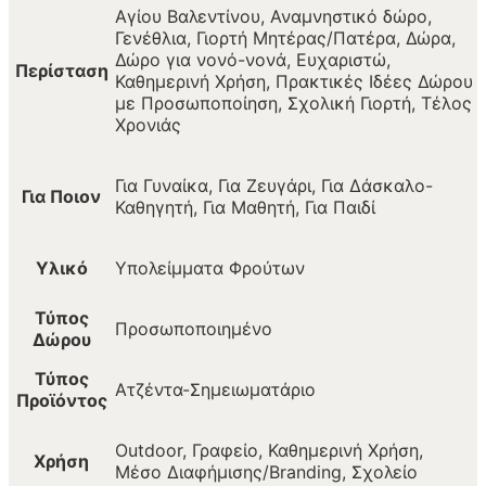
Αγίου Βαλεντίνου, Αναμνηστικό δώρο,
Γενέθλια, Γιορτή Μητέρας/Πατέρα, Δώρα,
Δώρο για νονό-νονά, Ευχαριστώ,
Περίσταση
Καθημερινή Χρήση, Πρακτικές Ιδέες Δώρου
με Προσωποποίηση, Σχολική Γιορτή, Τέλος
Χρονιάς
Για Γυναίκα, Για Ζευγάρι, Για Δάσκαλο-
Για Ποιον
Καθηγητή, Για Μαθητή, Για Παιδί
Υλικό
Υπολείμματα Φρούτων
Τύπος
Προσωποποιημένο
Δώρου
Τύπος
Ατζέντα-Σημειωματάριο
Προϊόντος
Outdoor, Γραφείο, Καθημερινή Χρήση,
Χρήση
Μέσο Διαφήμισης/Branding, Σχολείο