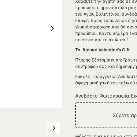
Χαράξτε την αγάπη σας σε έν
προσωποποιημένα στυλό μας α
του Αγίου Βαλεντίνου, συνδυ
επαφή. Εμείς τυπώνουμε ή χα
γλυκιά αφιέρωση που θα συνο
προσώπου. Κάντε σήμερα ένα 
ποιότητα και το στυλ του!
Το Ιδανικό Valentine’s Gift
Πλήρης Εξατομίκευση: Γράψτε 
συντρόφου σας και δημιουργή
Εύκολη Παραγγελία: Ανεβάστε 
άψογη αισθητική του τελικού 
Ανεβάστε Φωτογραφία-Εικ
Σύρετε α
Θέλετε ένα κείμενο στο π