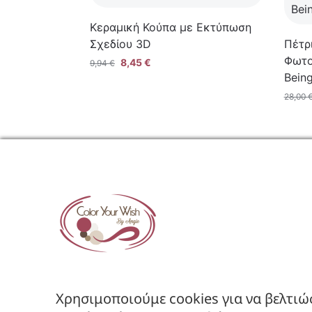
Κεραμική Κούπα με Εκτύπωση
Σχεδίου 3D
Πέτρ
Φωτο
8,45
€
9,94
€
Being
28,00
ΕΤΑΙΡΕ
Όροι Χρήση
Πολιτική Α
Πολιτική Ε
Χρησιμοποιούμε cookies για να βελτιώ