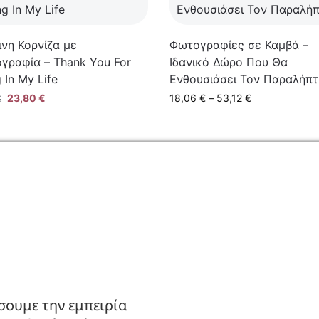
ινη Κορνίζα με
Φωτογραφίες σε Καμβά –
γραφία – Thank You For
Ιδανικό Δώρο Που Θα
 In My Life
Ενθουσιάσει Τον Παραλήπτ
23,80
€
18,06
€
–
53,12
€
€
ΙΑ
ΚΑΤΑΣΤΗΜΑ
ς
Ο Λογαριασμός μου
πορρήτου
Κατάλογοι B2B
πιστροφών
Εγγραφή Χονδρικής
σουμε την εμπειρία
Μέθοδοι Πληρωμής