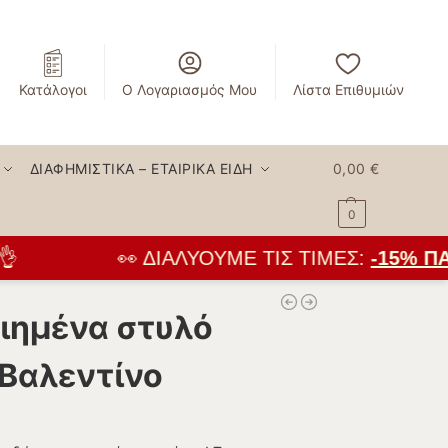
Κατάλογοι
Ο Λογαριασμός Μου
Λίστα Επιθυμιών
ΔΙΑΦΗΜΙΣΤΙΚΆ – ΕΤΑΙΡΙΚΆ ΕΊΔΗ
0,00
€
0
👀 ΔΙΑΛΎΟΥΜΕ ΤΙΣ ΤΙΜΈΣ:
-15% ΠΑ
ημένα στυλό
 Βαλεντίνο