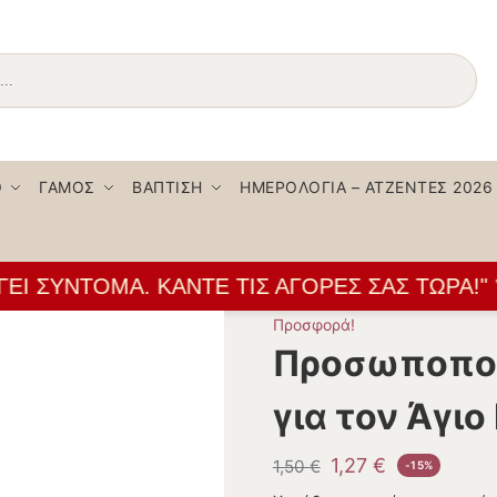
Αναζήτηση
Ο
ΓΆΜΟΣ
ΒΆΠΤΙΣΗ
ΗΜΕΡΟΛΌΓΙΑ – ΑΤΖΈΝΤΕΣ 2026
Ι ΣΎΝΤΟΜΑ. ΚΆΝΤΕ ΤΙΣ ΑΓΟΡΈΣ ΣΑΣ ΤΏΡΑ!" 👌
Προσφορά!
Προσωποποι
για τον Άγιο
1,27
€
1,50
€
-15%