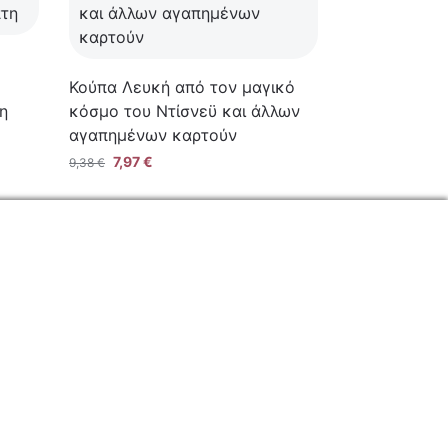
Κούπα Λευκή από τον μαγικό
η
κόσμο του Ντίσνεϋ και άλλων
αγαπημένων καρτούν
7,97
€
9,38
€
ΕΠΙΚΟΙΝΩΝΙΑ
Φόρμα Επικοινωνίας
Τηλ: 2341 075 569
Νέα Σάντα, Κιλκίς, 61100