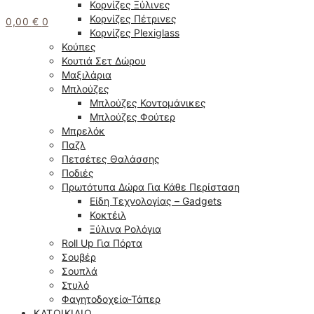
Κορνίζες Ξύλινες
Κορνίζες Πέτρινες
0,00
€
0
Κορνίζες Plexiglass
Κούπες
Κουτιά Σετ Δώρου
Μαξιλάρια
Μπλούζες
Μπλούζες Κοντομάνικες
Μπλούζες Φούτερ
Μπρελόκ
Παζλ
Πετσέτες Θαλάσσης
Ποδιές
Πρωτότυπα Δώρα Για Κάθε Περίσταση
Είδη Τεχνολογίας – Gadgets
Κοκτέιλ
Ξύλινα Ρολόγια
Roll Up Για Πόρτα
Σουβέρ
Σουπλά
Στυλό
Φαγητοδοχεία-Τάπερ
ΚΑΤΟΙΚΊΔΙΟ