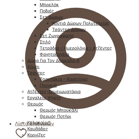
Μπρελόκ
Ποδιές
Σετ Δώρων
Κουτιά Δώρων Πολυτελείας
Τσάντες Δώρων
Σετ Ζωγραφικής
Στιλό
Τετράδια – Ημερολόγια – Ατζέντες
Φαγητοδοχεία
Δώρα Για Τον Δάσκαλο-Α
Χόμπι
Τσάντες
Τσαντάκια – Κασετίνες
Πουγκιά
Ατζέντες-Σημειωματάρια
Εργαλεία Ψήστη
Θερμός
Θερμός Μπουκάλι
Θερμός Ποτήρι
Καλοκαίρι!!
Λίστα Επιθυμιών
Καμβάδες
Κορνίζες