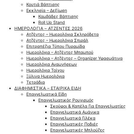
Κουτιά Βάπτισης
Εκκλησία – Δεξίωση
Καμβάδες Βάπτισης
Roll Up Stand
ΗΜΕΡΟΛΌΓΙΑ – ΑΤΖΈΝΤΕΣ 2026
Ατζέντες – Ημερολόγια Σκληρόδετα
Ατζέντες – Ημερολόγια Σπιράλ
Επιτραπέζια Τύπου Πυραμίδα
Ημερολόγια – Ατζέντες Μπαμπού
Ημερολόγια – Ατζέντες – Organizer Υφασμάτινα
Ημερολόγια Αναμνήσεων
Ημερολόγια Τοίχου
Ξύλινα Ημερολόγια
Τετράδια
ΔΙΑΦΗΜΙΣΤΙΚΆ – ΕΤΑΙΡΙΚΆ ΕΊΔΗ
Επαγγελματικά Είδη
Επαγγελματικός Ρουχισμός
Σκούφοι & Καπέλα Για Επαγγελματίες
Επαγγελματικά Αμάνικα
Επαγγελματικά Γιλέκα
Επαγγελματικές Ποδιές
Επαγγελματικές Μπλούζες