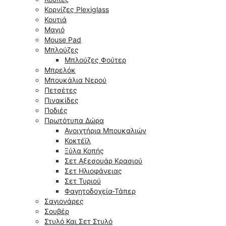
Κορνίζες Plexiglass
Κουτιά
Μαγιό
Mouse Pad
Μπλούζες
Μπλούζες Φούτερ
Μπρελόκ
Μπουκάλια Νερού
Πετσέτες
Πινακίδες
Ποδιές
Πρωτότυπα Δώρα
Ανοιχτήρια Μπουκαλιών
Κοκτέϊλ
Ξύλα Κοπής
Σετ Αξεσουάρ Κρασιού
Σετ Ηλιοφάνειας
Σετ Τυριού
Φαγητοδοχεία-Τάπερ
Σαγιονάρες
Σουβέρ
Στυλό Και Σετ Στυλό