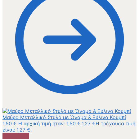
Μαύρο Μεταλλικό Στυλό με Όνομα & Ξύλινο Κουμπί
1,50
€
Η αρχική τιμή ήταν: 1,50 €.
1,27
€
Η τρέχουσα τιμή
είναι: 1,27 €.
Προσφορά!