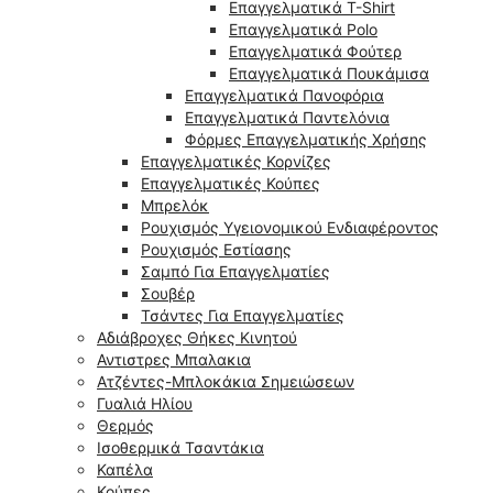
Επαγγελματικά T-Shirt
Επαγγελματικά Polo
Επαγγελματικά Φούτερ
Επαγγελματικά Πουκάμισα
Επαγγελματικά Πανοφόρια
Επαγγελματικά Παντελόνια
Φόρμες Επαγγελματικής Χρήσης
Επαγγελματικές Κορνίζες
Επαγγελματικές Κούπες
Μπρελόκ
Ρουχισμός Υγειονομικού Ενδιαφέροντος
Ρουχισμός Εστίασης
Σαμπό Για Επαγγελματίες
Σουβέρ
Τσάντες Για Επαγγελματίες
Αδιάβροχες Θήκες Κινητού
Αντιστρες Μπαλακια
Ατζέντες-Μπλοκάκια Σημειώσεων
Γυαλιά Ηλίου
Θερμός
Ισοθερμικά Τσαντάκια
Καπέλα
Κούπες