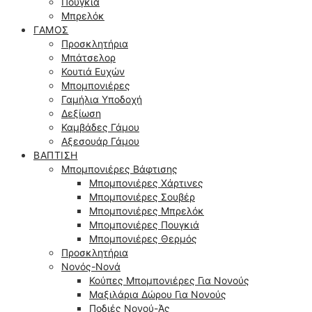
Πουγκιά
Μπρελόκ
ΓΆΜΟΣ
Προσκλητήρια
Μπάτσελορ
Κουτιά Ευχών
Μπομπονιέρες
Γαμήλια Υποδοχή
Δεξίωση
Καμβάδες Γάμου
Αξεσουάρ Γάμου
ΒΆΠΤΙΣΗ
Μπομπονιέρες Βάφτισης
Μπομπονιέρες Χάρτινες
Μπομπονιέρες Σουβέρ
Μπομπονιέρες Μπρελόκ
Μπομπονιέρες Πουγκιά
Μπομπονιέρες Θερμός
Προσκλητήρια
Νονός-Νονά
Κούπες Μπομπονιέρες Για Νονούς
Μαξιλάρια Δώρου Για Νονούς
Ποδιές Νονού-Άς