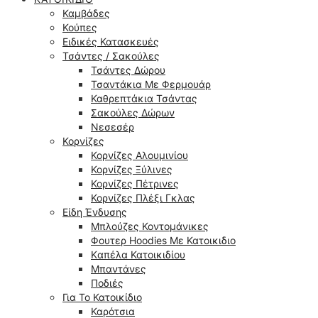
Καμβάδες
Κούπες
Ειδικές Κατασκευές
Τσάντες / Σακούλες
Τσάντες Δώρου
Τσαντάκια Με Φερμουάρ
Καθρεπτάκια Τσάντας
Σακούλες Δώρων
Νεσεσέρ
Κορνίζες
Κορνίζες Αλουμινίου
Κορνίζες Ξύλινες
Κορνίζες Πέτρινες
Κορνίζες Πλέξι Γκλας
Είδη Ένδυσης
Μπλούζες Κοντομάνικες
Φουτερ Hoodies Με Κατοικιδιο
Kαπέλα Κατοικιδίου
Μπαντάνες
Ποδιές
Για Το Κατοικίδιο
Καρότσια