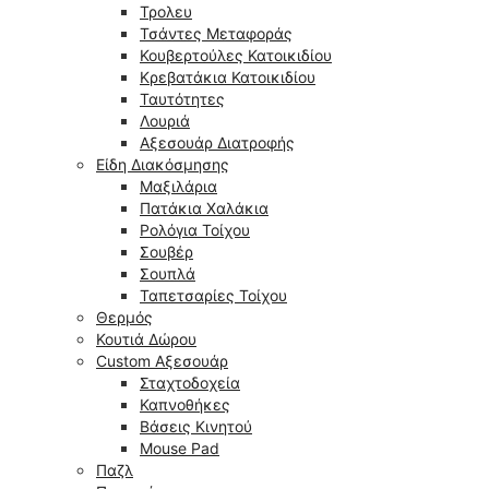
Τρολευ
Τσάντες Μεταφοράς
Κουβερτούλες Κατοικιδίου
Κρεβατάκια Κατοικιδίου
Ταυτότητες
Λουριά
Αξεσουάρ Διατροφής
Είδη Διακόσμησης
Μαξιλάρια
Πατάκια Χαλάκια
Ρολόγια Τοίχου
Σουβέρ
Σουπλά
Ταπετσαρίες Τοίχου
Θερμός
Κουτιά Δώρου
Custom Αξεσουάρ
Σταχτοδοχεία
Καπνοθήκες
Βάσεις Κινητού
Mouse Pad
Παζλ