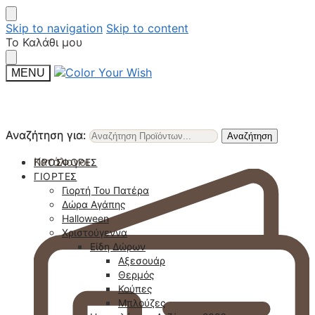
Skip to navigation
Skip to content
Το Καλάθι μου
MENU
Αναζήτηση για:
Αναζήτηση για:
Αναζήτηση
Αναζήτηση
Κατάλογοι
ΠΡΟΣΦΟΡΈΣ
ΓΙΟΡΤΈΣ
Γιορτή Του Πατέρα
Δώρα Αγάπης
Halloween
Χριστούγεννα
Είδη Δώρων
Αξεσουάρ
Θερμός
Κούπες
Μπλούζες