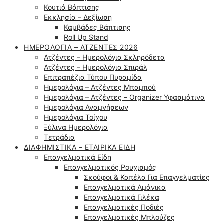
Κουτιά Βάπτισης
Εκκλησία – Δεξίωση
Καμβάδες Βάπτισης
Roll Up Stand
ΗΜΕΡΟΛΌΓΙΑ – ΑΤΖΈΝΤΕΣ 2026
Ατζέντες – Ημερολόγια Σκληρόδετα
Ατζέντες – Ημερολόγια Σπιράλ
Επιτραπέζια Τύπου Πυραμίδα
Ημερολόγια – Ατζέντες Μπαμπού
Ημερολόγια – Ατζέντες – Organizer Υφασμάτινα
Ημερολόγια Αναμνήσεων
Ημερολόγια Τοίχου
Ξύλινα Ημερολόγια
Τετράδια
ΔΙΑΦΗΜΙΣΤΙΚΆ – ΕΤΑΙΡΙΚΆ ΕΊΔΗ
Επαγγελματικά Είδη
Επαγγελματικός Ρουχισμός
Σκούφοι & Καπέλα Για Επαγγελματίες
Επαγγελματικά Αμάνικα
Επαγγελματικά Γιλέκα
Επαγγελματικές Ποδιές
Επαγγελματικές Μπλούζες