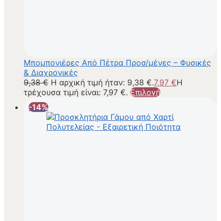
Μπομπονιέρες Από Πέτρα Προσ/μένες – Φυσικές
& Διαχρονικές
9,38
€
Η αρχική τιμή ήταν: 9,38 €.
7,97
€
Η
τρέχουσα τιμή είναι: 7,97 €.
Επιλογή
-14%