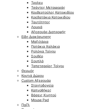
Τρολευ
Τσάντες Μεταφοράς
Κουβερτούλες Κατοικιδίου
Κρεβατάκια Κατοικιδίου
Ταυτότητες
Λουριά
Αξεσουάρ Διατροφής
Είδη Διακόσμησης
Μαξιλάρια
Πατάκια Χαλάκια
Ρολόγια Τοίχου
Σουβέρ
Σουπλά
Ταπετσαρίες Τοίχου
Θερμός
Κουτιά Δώρου
Custom Αξεσουάρ
Σταχτοδοχεία
Καπνοθήκες
Βάσεις Κινητού
Mouse Pad
Παζλ