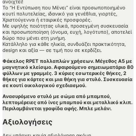
ανοιχτεί!
Το “Η Εντύπωση που Μένει” είναι προσωποποιημένο
κουτί πολυτελείας, ιδανικό για γενέθλια, γιορτές,
Χριστούγεννα ή εταιρικές προσφορές.
Με υψηλής ποιότητας υλικά, προσεγμένη συσκευασία
και προσωποποίηση (όνομα, ευχή, λογότυπο), αποτελεί
δώρο που μένει στη μνήμη.
Κατάλληλο για κάθε ηλικία, συνδυάζει πρακτικότητα,
design και αξία — σε τιμή που σε κερδίζει.
Φάκελος RPET πολλαπλών χρήσεων. Μέγεθος Α5 με
μαγνητικό κλείσιμο. Αφαιρούμενο σημειωματάριο 80
φύλλων με γραμμές. 3 κύριες εσωτερικές θήκες, 2
θήκες για κάρτες και μια θήκη για στυλό. Συσκευασία
σε κουτί οικολογικού σχεδιασμού.
Ανασυρόμενο στυλό με σώμα από μπαμπού,
λεπτομέρειες από ίνες μπαμπού και μεταλλικό κλιπ.
Περιλαμβάνεται γραφίδα αφής. Μπλε μελάν
ι.
Αξιολογήσεις
Δεν υπάρχει καμία αξιολόγηση ακόμη.