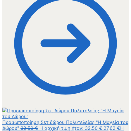
Προσωποποίηση Σετ δώρου Πολυτελείας "Η Μαγεία του
Δώρου"
32,50
€
Η αρχική τιμή ήταν: 32,50 €.
27,62
€
Η