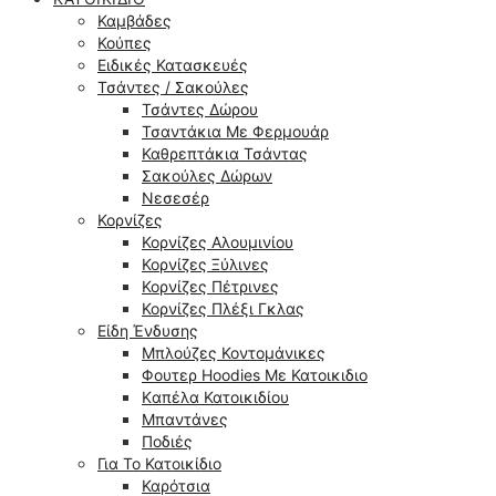
Καμβάδες
Κούπες
Ειδικές Κατασκευές
Τσάντες / Σακούλες
Τσάντες Δώρου
Τσαντάκια Με Φερμουάρ
Καθρεπτάκια Τσάντας
Σακούλες Δώρων
Νεσεσέρ
Κορνίζες
Κορνίζες Αλουμινίου
Κορνίζες Ξύλινες
Κορνίζες Πέτρινες
Κορνίζες Πλέξι Γκλας
Είδη Ένδυσης
Μπλούζες Κοντομάνικες
Φουτερ Hoodies Με Κατοικιδιο
Kαπέλα Κατοικιδίου
Μπαντάνες
Ποδιές
Για Το Κατοικίδιο
Καρότσια