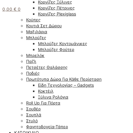
Κορνίζες Ξύλινες
Κορνίζες Πέτρινες
0,00
€
0
Κορνίζες Plexiglass
Κούπες
Κουτιά Σετ Δώρου
Μαξιλάρια
Μπλούζες
Μπλούζες Κοντομάνικες
Μπλούζες Φούτερ
Μπρελόκ
Παζλ
Πετσέτες Θαλάσσης
Ποδιές
Πρωτότυπα Δώρα Για Κάθε Περίσταση
Είδη Τεχνολογίας – Gadgets
Κοκτέιλ
Ξύλινα Ρολόγια
Roll Up Για Πόρτα
Σουβέρ
Σουπλά
Στυλό
Φαγητοδοχεία-Τάπερ
ΚΑΤΟΙΚΊΔΙΟ