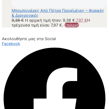
Μπομπονιέρες Από Πέτρα Προσ/μένες – Φυσικές
& Διαχρονικές
9,38
€
Η αρχική τιμή ήταν: 9,38 €.
7,97
€
Η
τρέχουσα τιμή είναι: 7,97 €.
Επιλογή
Ακολουθήστε μας στα Social
Facebook