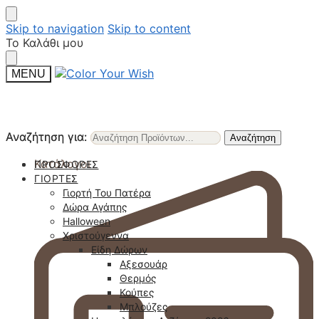
Skip to navigation
Skip to content
Το Καλάθι μου
MENU
Αναζήτηση για:
Αναζήτηση για:
Αναζήτηση
Αναζήτηση
Κατάλογοι
ΠΡΟΣΦΟΡΈΣ
ΓΙΟΡΤΈΣ
Γιορτή Του Πατέρα
Δώρα Αγάπης
Halloween
Χριστούγεννα
Είδη Δώρων
Αξεσουάρ
Θερμός
Κούπες
Μπλούζες