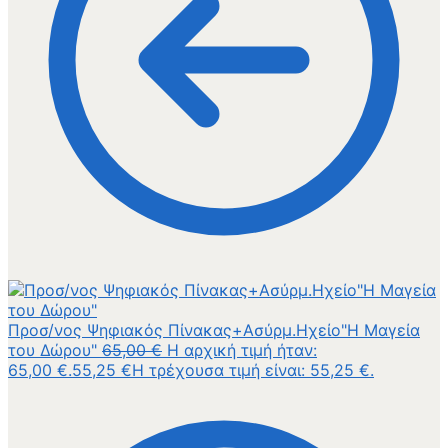
Προσ/νος Ψηφιακός Πίνακας+Ασύρμ.Ηχείο"Η Μαγεία
του Δώρου"
65,00
€
Η αρχική τιμή ήταν:
65,00 €.
55,25
€
Η τρέχουσα τιμή είναι: 55,25 €.