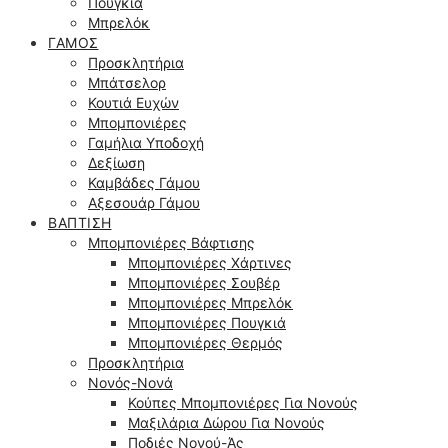
Πουγκιά
Μπρελόκ
ΓΆΜΟΣ
Προσκλητήρια
Μπάτσελορ
Κουτιά Ευχών
Μπομπονιέρες
Γαμήλια Υποδοχή
Δεξίωση
Καμβάδες Γάμου
Αξεσουάρ Γάμου
ΒΆΠΤΙΣΗ
Μπομπονιέρες Βάφτισης
Μπομπονιέρες Χάρτινες
Μπομπονιέρες Σουβέρ
Μπομπονιέρες Μπρελόκ
Μπομπονιέρες Πουγκιά
Μπομπονιέρες Θερμός
Προσκλητήρια
Νονός-Νονά
Κούπες Μπομπονιέρες Για Νονούς
Μαξιλάρια Δώρου Για Νονούς
Ποδιές Νονού-Άς