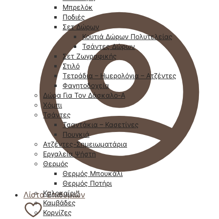
Μπρελόκ
Ποδιές
Σετ Δώρων
Κουτιά Δώρων Πολυτελείας
Τσάντες Δώρων
Σετ Ζωγραφικής
Στιλό
Τετράδια – Ημερολόγια – Ατζέντες
Φαγητοδοχεία
Δώρα Για Τον Δάσκαλο-Α
Χόμπι
Τσάντες
Τσαντάκια – Κασετίνες
Πουγκιά
Ατζέντες-Σημειωματάρια
Εργαλεία Ψήστη
Θερμός
Θερμός Μπουκάλι
Θερμός Ποτήρι
Καλοκαίρι!!
Λίστα Επιθυμιών
Καμβάδες
Κορνίζες