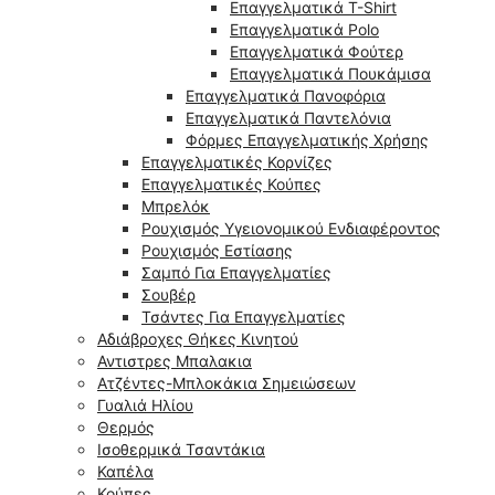
Επαγγελματικά T-Shirt
Επαγγελματικά Polo
Επαγγελματικά Φούτερ
Επαγγελματικά Πουκάμισα
Επαγγελματικά Πανοφόρια
Επαγγελματικά Παντελόνια
Φόρμες Επαγγελματικής Χρήσης
Επαγγελματικές Κορνίζες
Επαγγελματικές Κούπες
Μπρελόκ
Ρουχισμός Υγειονομικού Ενδιαφέροντος
Ρουχισμός Εστίασης
Σαμπό Για Επαγγελματίες
Σουβέρ
Τσάντες Για Επαγγελματίες
Αδιάβροχες Θήκες Κινητού
Αντιστρες Μπαλακια
Ατζέντες-Μπλοκάκια Σημειώσεων
Γυαλιά Ηλίου
Θερμός
Ισοθερμικά Τσαντάκια
Καπέλα
Κούπες