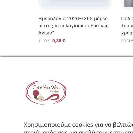
Ημερολόγιo 2026-«365 μέρες
Ποδι
πίστης κι ευλογίας»με Εικόνες
Τύπω
Αγίων”
χρήσ
9,35
€
11,00
€
30,81
ΕΤΑΙΡΕ
Όροι Χρήση
Πολιτική Α
Πολιτική Ε
Χρησιμοποιούμε cookies για να βελτιώ
Ακολουθήστε μας στα Social
περιήγησής σας, να αναλύσουμε την επ