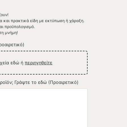
ουν!
 και πρακτικά είδη με εκτύπωση ή χάραξη.
αι προϋπολογισμό.
τη μνήμη!
οαιρετικό)
ρχεία εδώ ή
περιηγηθείτε
ροϊόν; Γράψτε το εδώ (Προαιρετικό)