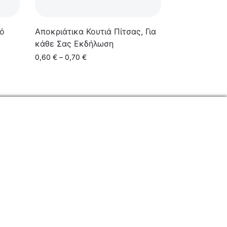
κό
Αποκριάτικα Κουτιά Πίτσας, Για
κάθε Σας Εκδήλωση
0,60
€
–
0,70
€
ΕΠΙΚΟΙΝΩΝΙΑ
Φόρμα Επικοινωνίας
Τηλ: 2341 075 569
Νέα Σάντα, Κιλκίς, 61100