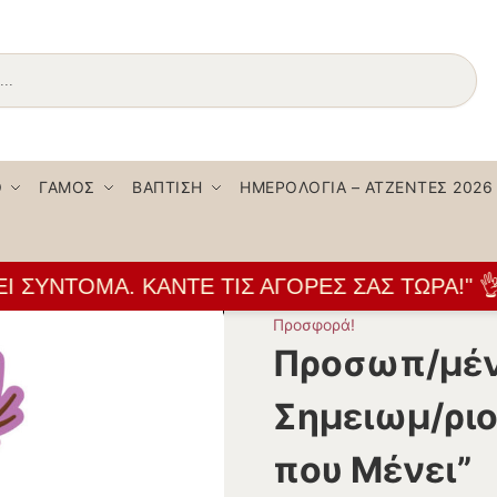
Αναζήτηση
Ο
ΓΆΜΟΣ
ΒΆΠΤΙΣΗ
ΗΜΕΡΟΛΌΓΙΑ – ΑΤΖΈΝΤΕΣ 2026
ΣΎΝΤΟΜΑ. ΚΆΝΤΕ ΤΙΣ ΑΓΟΡΈΣ ΣΑΣ ΤΏΡΑ!" 👌
Προσφορά!
Προσωπ/μέν
Σημειωμ/ρι
που Μένει”