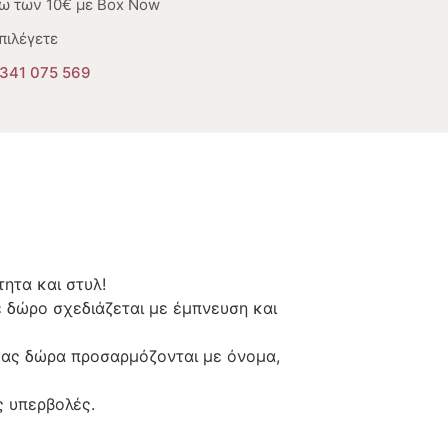
ω των 10€ με Box Now
πιλέγετε
341 075 569
ητα και στυλ!
ε δώρο σχεδιάζεται με έμπνευση και
 μας δώρα προσαρμόζονται με όνομα,
ς υπερβολές.