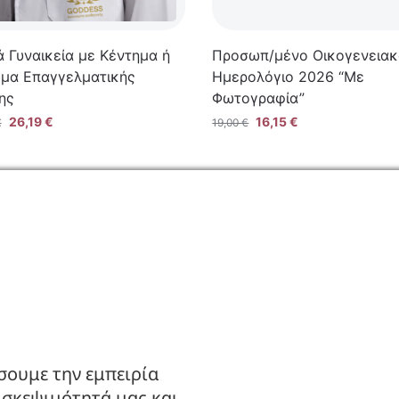
ά Γυναικεία με Κέντημα ή
Προσωπ/μένο Οικογενεια
μα Επαγγελματικής
Ημερολόγιο 2026 “Με
ης
Φωτογραφία”
26,19
€
16,15
€
€
19,00
€
ΙΑ
ΚΑΤΑΣΤΗΜΑ
ς
Ο Λογαριασμός μου
πορρήτου
Κατάλογοι B2B
πιστροφών
Εγγραφή Χονδρικής
Μέθοδοι Πληρωμής
σουμε την εμπειρία
Μέθοδοι Αποστολής
ισκεψιμότητά μας και