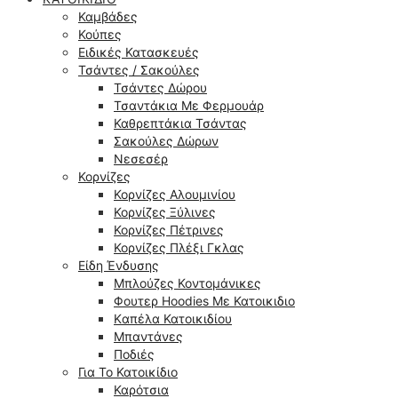
Καμβάδες
Κούπες
Ειδικές Κατασκευές
Τσάντες / Σακούλες
Τσάντες Δώρου
Τσαντάκια Με Φερμουάρ
Καθρεπτάκια Τσάντας
Σακούλες Δώρων
Νεσεσέρ
Κορνίζες
Κορνίζες Αλουμινίου
Κορνίζες Ξύλινες
Κορνίζες Πέτρινες
Κορνίζες Πλέξι Γκλας
Είδη Ένδυσης
Μπλούζες Κοντομάνικες
Φουτερ Hoodies Με Κατοικιδιο
Kαπέλα Κατοικιδίου
Μπαντάνες
Ποδιές
Για Το Κατοικίδιο
Καρότσια