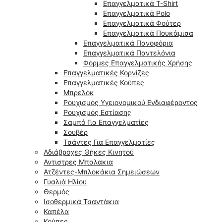
Επαγγελματικά T-Shirt
Επαγγελματικά Polo
Επαγγελματικά Φούτερ
Επαγγελματικά Πουκάμισα
Επαγγελματικά Πανοφόρια
Επαγγελματικά Παντελόνια
Φόρμες Επαγγελματικής Χρήσης
Επαγγελματικές Κορνίζες
Επαγγελματικές Κούπες
Μπρελόκ
Ρουχισμός Υγειονομικού Ενδιαφέροντος
Ρουχισμός Εστίασης
Σαμπό Για Επαγγελματίες
Σουβέρ
Τσάντες Για Επαγγελματίες
Αδιάβροχες Θήκες Κινητού
Αντιστρες Μπαλακια
Ατζέντες-Μπλοκάκια Σημειώσεων
Γυαλιά Ηλίου
Θερμός
Ισοθερμικά Τσαντάκια
Καπέλα
Κούπες