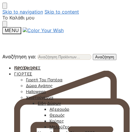
Skip to navigation
Skip to content
Το Καλάθι μου
MENU
Αναζήτηση για:
Αναζήτηση για:
Αναζήτηση
Αναζήτηση
Κατάλογοι
ΠΡΟΣΦΟΡΈΣ
ΓΙΟΡΤΈΣ
Γιορτή Του Πατέρα
Δώρα Αγάπης
Halloween
Χριστούγεννα
Είδη Δώρων
Αξεσουάρ
Θερμός
Κούπες
Μπλούζες