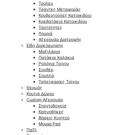
Τρολευ
Τσάντες Μεταφοράς
Κουβερτούλες Κατοικιδίου
Κρεβατάκια Κατοικιδίου
Ταυτότητες
Λουριά
Αξεσουάρ Διατροφής
Είδη Διακόσμησης
Μαξιλάρια
Πατάκια Χαλάκια
Ρολόγια Τοίχου
Σουβέρ
Σουπλά
Ταπετσαρίες Τοίχου
Θερμός
Κουτιά Δώρου
Custom Αξεσουάρ
Σταχτοδοχεία
Καπνοθήκες
Βάσεις Κινητού
Mouse Pad
Παζλ