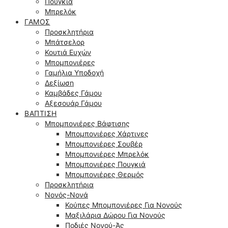
Πουγκιά
Μπρελόκ
ΓΆΜΟΣ
Προσκλητήρια
Μπάτσελορ
Κουτιά Ευχών
Μπομπονιέρες
Γαμήλια Υποδοχή
Δεξίωση
Καμβάδες Γάμου
Αξεσουάρ Γάμου
ΒΆΠΤΙΣΗ
Μπομπονιέρες Βάφτισης
Μπομπονιέρες Χάρτινες
Μπομπονιέρες Σουβέρ
Μπομπονιέρες Μπρελόκ
Μπομπονιέρες Πουγκιά
Μπομπονιέρες Θερμός
Προσκλητήρια
Νονός-Νονά
Κούπες Μπομπονιέρες Για Νονούς
Μαξιλάρια Δώρου Για Νονούς
Ποδιές Νονού-Άς