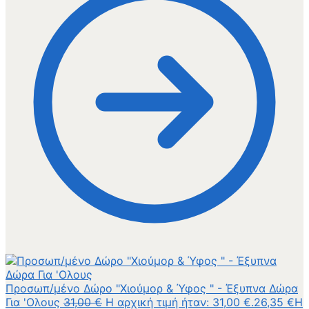
Προσωπ/μένο Δώρο "Χιούμορ & Ύφος " - Έξυπνα Δώρα
Για 'Ολους
31,00
€
Η αρχική τιμή ήταν: 31,00 €.
26,35
€
Η