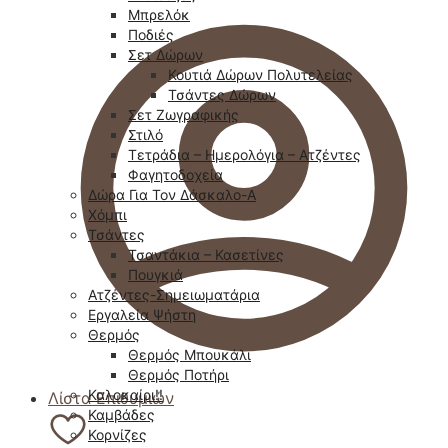
Μπρελόκ
Ποδιές
Σετ Δώρων
Κουτιά Δώρων Πολυτελείας
Τσάντες Δώρων
Σετ Ζωγραφικής
Στιλό
Τετράδια – Ημερολόγια – Ατζέντες
Φαγητοδοχεία
Δώρα Για Τον Δάσκαλο-Α
Χόμπι
Τσάντες
Τσαντάκια – Κασετίνες
Πουγκιά
Ατζέντες-Σημειωματάρια
Εργαλεία Ψήστη
Θερμός
Θερμός Μπουκάλι
Θερμός Ποτήρι
Καλοκαίρι!!
Λίστα Επιθυμιών
Καμβάδες
Κορνίζες