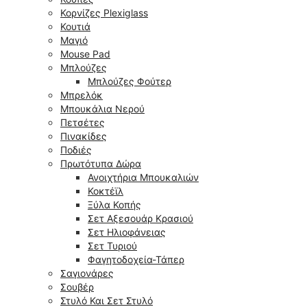
Κορνίζες Plexiglass
Κουτιά
Μαγιό
Mouse Pad
Μπλούζες
Μπλούζες Φούτερ
Μπρελόκ
Μπουκάλια Νερού
Πετσέτες
Πινακίδες
Ποδιές
Πρωτότυπα Δώρα
Ανοιχτήρια Μπουκαλιών
Κοκτέϊλ
Ξύλα Κοπής
Σετ Αξεσουάρ Κρασιού
Σετ Ηλιοφάνειας
Σετ Τυριού
Φαγητοδοχεία-Τάπερ
Σαγιονάρες
Σουβέρ
Στυλό Και Σετ Στυλό