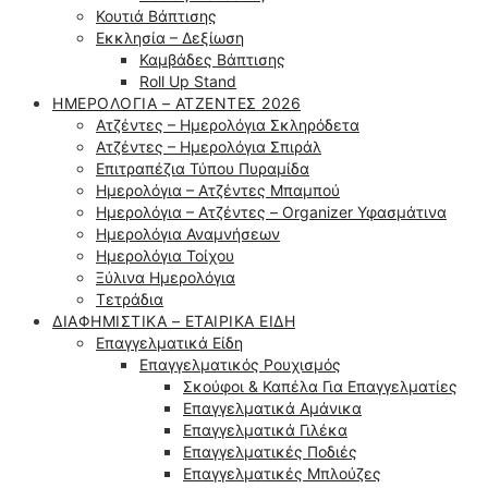
Κουτιά Βάπτισης
Εκκλησία – Δεξίωση
Καμβάδες Βάπτισης
Roll Up Stand
ΗΜΕΡΟΛΌΓΙΑ – ΑΤΖΈΝΤΕΣ 2026
Ατζέντες – Ημερολόγια Σκληρόδετα
Ατζέντες – Ημερολόγια Σπιράλ
Επιτραπέζια Τύπου Πυραμίδα
Ημερολόγια – Ατζέντες Μπαμπού
Ημερολόγια – Ατζέντες – Organizer Υφασμάτινα
Ημερολόγια Αναμνήσεων
Ημερολόγια Τοίχου
Ξύλινα Ημερολόγια
Τετράδια
ΔΙΑΦΗΜΙΣΤΙΚΆ – ΕΤΑΙΡΙΚΆ ΕΊΔΗ
Επαγγελματικά Είδη
Επαγγελματικός Ρουχισμός
Σκούφοι & Καπέλα Για Επαγγελματίες
Επαγγελματικά Αμάνικα
Επαγγελματικά Γιλέκα
Επαγγελματικές Ποδιές
Επαγγελματικές Μπλούζες