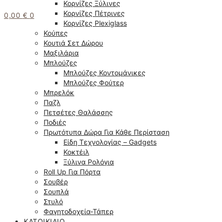
Κορνίζες Ξύλινες
Κορνίζες Πέτρινες
0,00
€
0
Κορνίζες Plexiglass
Κούπες
Κουτιά Σετ Δώρου
Μαξιλάρια
Μπλούζες
Μπλούζες Κοντομάνικες
Μπλούζες Φούτερ
Μπρελόκ
Παζλ
Πετσέτες Θαλάσσης
Ποδιές
Πρωτότυπα Δώρα Για Κάθε Περίσταση
Είδη Τεχνολογίας – Gadgets
Κοκτέιλ
Ξύλινα Ρολόγια
Roll Up Για Πόρτα
Σουβέρ
Σουπλά
Στυλό
Φαγητοδοχεία-Τάπερ
ΚΑΤΟΙΚΊΔΙΟ