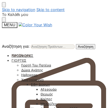
Skip to navigation
Skip to content
Το Καλάθι μου
MENU
Αναζήτηση για:
Αναζήτηση για:
Αναζήτηση
Αναζήτηση
Κατάλογοι
ΠΡΟΣΦΟΡΈΣ
ΓΙΟΡΤΈΣ
Γιορτή Του Πατέρα
Δώρα Αγάπης
Halloween
Χριστούγεννα
Είδη Δώρων
Αξεσουάρ
Θερμός
Κούπες
Μπλούζες