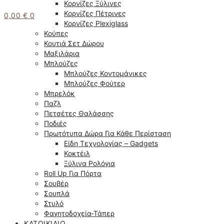
Κορνίζες Ξύλινες
Κορνίζες Πέτρινες
0,00
€
0
Κορνίζες Plexiglass
Κούπες
Κουτιά Σετ Δώρου
Μαξιλάρια
Μπλούζες
Μπλούζες Κοντομάνικες
Μπλούζες Φούτερ
Μπρελόκ
Παζλ
Πετσέτες Θαλάσσης
Ποδιές
Πρωτότυπα Δώρα Για Κάθε Περίσταση
Είδη Τεχνολογίας – Gadgets
Κοκτέιλ
Ξύλινα Ρολόγια
Roll Up Για Πόρτα
Σουβέρ
Σουπλά
Στυλό
Φαγητοδοχεία-Τάπερ
ΚΑΤΟΙΚΊΔΙΟ