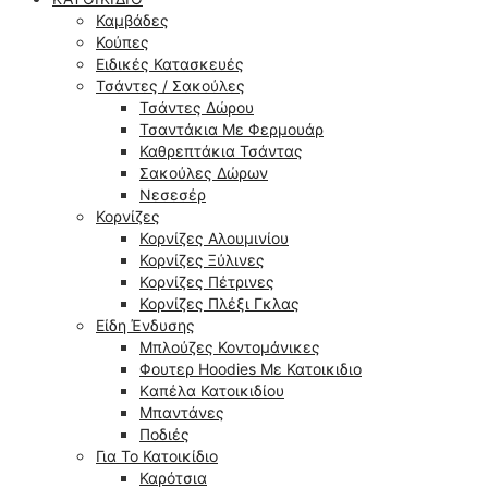
Καμβάδες
Κούπες
Ειδικές Κατασκευές
Τσάντες / Σακούλες
Τσάντες Δώρου
Τσαντάκια Με Φερμουάρ
Καθρεπτάκια Τσάντας
Σακούλες Δώρων
Νεσεσέρ
Κορνίζες
Κορνίζες Αλουμινίου
Κορνίζες Ξύλινες
Κορνίζες Πέτρινες
Κορνίζες Πλέξι Γκλας
Είδη Ένδυσης
Μπλούζες Κοντομάνικες
Φουτερ Hoodies Με Κατοικιδιο
Kαπέλα Κατοικιδίου
Μπαντάνες
Ποδιές
Για Το Κατοικίδιο
Καρότσια