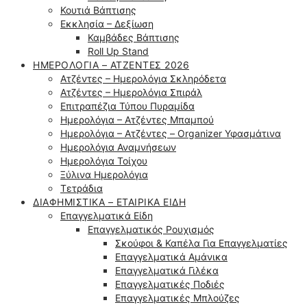
Κουτιά Βάπτισης
Εκκλησία – Δεξίωση
Καμβάδες Βάπτισης
Roll Up Stand
ΗΜΕΡΟΛΌΓΙΑ – ΑΤΖΈΝΤΕΣ 2026
Ατζέντες – Ημερολόγια Σκληρόδετα
Ατζέντες – Ημερολόγια Σπιράλ
Επιτραπέζια Τύπου Πυραμίδα
Ημερολόγια – Ατζέντες Μπαμπού
Ημερολόγια – Ατζέντες – Organizer Υφασμάτινα
Ημερολόγια Αναμνήσεων
Ημερολόγια Τοίχου
Ξύλινα Ημερολόγια
Τετράδια
ΔΙΑΦΗΜΙΣΤΙΚΆ – ΕΤΑΙΡΙΚΆ ΕΊΔΗ
Επαγγελματικά Είδη
Επαγγελματικός Ρουχισμός
Σκούφοι & Καπέλα Για Επαγγελματίες
Επαγγελματικά Αμάνικα
Επαγγελματικά Γιλέκα
Επαγγελματικές Ποδιές
Επαγγελματικές Μπλούζες