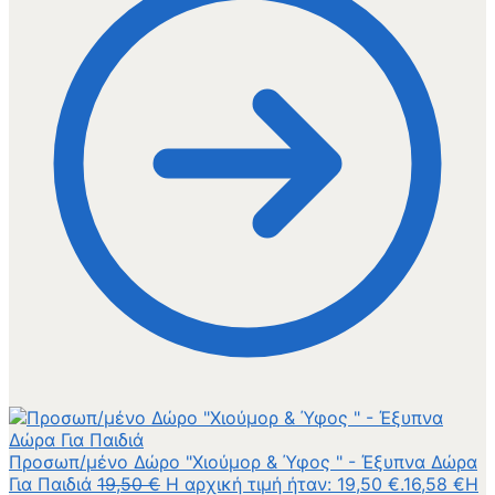
Προσωπ/μένο Δώρο "Χιούμορ & Ύφος " - Έξυπνα Δώρα
Για Παιδιά
19,50
€
Η αρχική τιμή ήταν: 19,50 €.
16,58
€
Η