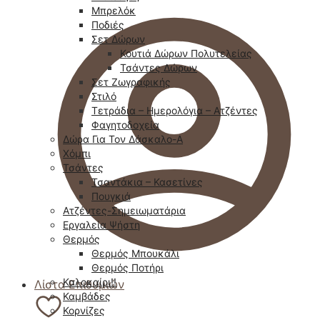
Μπρελόκ
Ποδιές
Σετ Δώρων
Κουτιά Δώρων Πολυτελείας
Τσάντες Δώρων
Σετ Ζωγραφικής
Στιλό
Τετράδια – Ημερολόγια – Ατζέντες
Φαγητοδοχεία
Δώρα Για Τον Δάσκαλο-Α
Χόμπι
Τσάντες
Τσαντάκια – Κασετίνες
Πουγκιά
Ατζέντες-Σημειωματάρια
Εργαλεία Ψήστη
Θερμός
Θερμός Μπουκάλι
Θερμός Ποτήρι
Καλοκαίρι!!
Λίστα Επιθυμιών
Καμβάδες
Κορνίζες