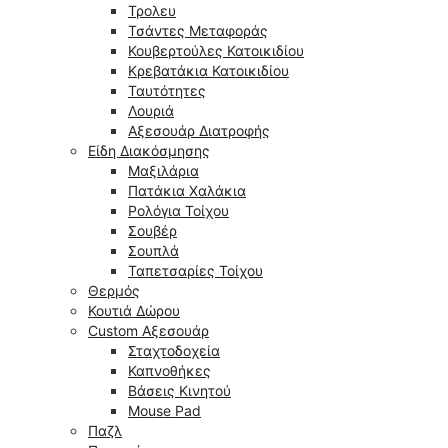
Τρολευ
Τσάντες Μεταφοράς
Κουβερτούλες Κατοικιδίου
Κρεβατάκια Κατοικιδίου
Ταυτότητες
Λουριά
Αξεσουάρ Διατροφής
Είδη Διακόσμησης
Μαξιλάρια
Πατάκια Χαλάκια
Ρολόγια Τοίχου
Σουβέρ
Σουπλά
Ταπετσαρίες Τοίχου
Θερμός
Κουτιά Δώρου
Custom Αξεσουάρ
Σταχτοδοχεία
Καπνοθήκες
Βάσεις Κινητού
Mouse Pad
Παζλ