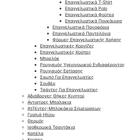
Επαγγελματικά T-Shirt
Επαγγελματικά Polo
Επαγγελματικά Φούτερ
Επαγγελματικά Πουκάμισα
Επαγγελματικά Πανοφόρια
Επαγγελματικά Παντελόνια
Φόρμες Επαγγελματικής Χρήσης
Επαγγελματικές Κορνίζες
Επαγγελματικές Κούπες
Μπρελόκ
Ρουχισμός Υγειονομικού Ενδιαφέροντος
Ρουχισμός Εστίασης
Σαμπό Για Επαγγελματίες
Σουβέρ
Τσάντες Για Επαγγελματίες
Αδιάβροχες Θήκες Κινητού
Αντιστρες Μπαλακια
Ατζέντες-Μπλοκάκια Σημειώσεων
Γυαλιά Ηλίου
Θερμός
Ισοθερμικά Τσαντάκια
Καπέλα
Κούπες