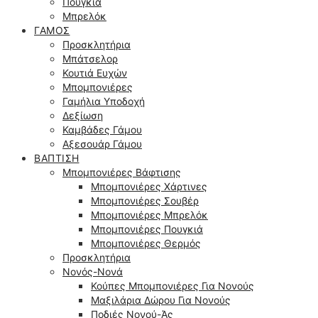
Πουγκιά
Μπρελόκ
ΓΆΜΟΣ
Προσκλητήρια
Μπάτσελορ
Κουτιά Ευχών
Μπομπονιέρες
Γαμήλια Υποδοχή
Δεξίωση
Καμβάδες Γάμου
Αξεσουάρ Γάμου
ΒΆΠΤΙΣΗ
Μπομπονιέρες Βάφτισης
Μπομπονιέρες Χάρτινες
Μπομπονιέρες Σουβέρ
Μπομπονιέρες Μπρελόκ
Μπομπονιέρες Πουγκιά
Μπομπονιέρες Θερμός
Προσκλητήρια
Νονός-Νονά
Κούπες Μπομπονιέρες Για Νονούς
Μαξιλάρια Δώρου Για Νονούς
Ποδιές Νονού-Άς