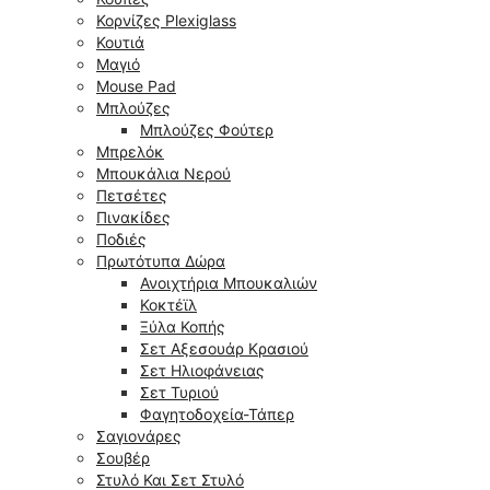
Κορνίζες Plexiglass
Κουτιά
Μαγιό
Mouse Pad
Μπλούζες
Μπλούζες Φούτερ
Μπρελόκ
Μπουκάλια Νερού
Πετσέτες
Πινακίδες
Ποδιές
Πρωτότυπα Δώρα
Ανοιχτήρια Μπουκαλιών
Κοκτέϊλ
Ξύλα Κοπής
Σετ Αξεσουάρ Κρασιού
Σετ Ηλιοφάνειας
Σετ Τυριού
Φαγητοδοχεία-Τάπερ
Σαγιονάρες
Σουβέρ
Στυλό Και Σετ Στυλό