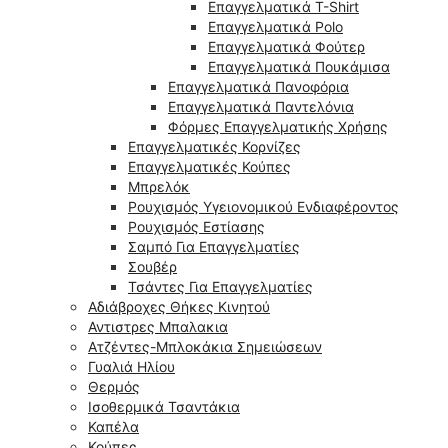
Επαγγελματικά T-Shirt
Επαγγελματικά Polo
Επαγγελματικά Φούτερ
Επαγγελματικά Πουκάμισα
Επαγγελματικά Πανοφόρια
Επαγγελματικά Παντελόνια
Φόρμες Επαγγελματικής Χρήσης
Επαγγελματικές Κορνίζες
Επαγγελματικές Κούπες
Μπρελόκ
Ρουχισμός Υγειονομικού Ενδιαφέροντος
Ρουχισμός Εστίασης
Σαμπό Για Επαγγελματίες
Σουβέρ
Τσάντες Για Επαγγελματίες
Αδιάβροχες Θήκες Κινητού
Αντιστρες Μπαλακια
Ατζέντες-Μπλοκάκια Σημειώσεων
Γυαλιά Ηλίου
Θερμός
Ισοθερμικά Τσαντάκια
Καπέλα
Κούπες