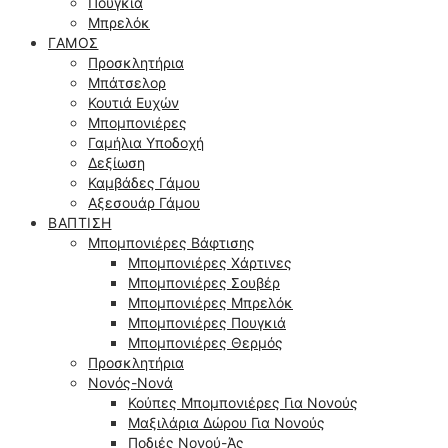
Πουγκιά
Μπρελόκ
ΓΆΜΟΣ
Προσκλητήρια
Μπάτσελορ
Κουτιά Ευχών
Μπομπονιέρες
Γαμήλια Υποδοχή
Δεξίωση
Καμβάδες Γάμου
Αξεσουάρ Γάμου
ΒΆΠΤΙΣΗ
Μπομπονιέρες Βάφτισης
Μπομπονιέρες Χάρτινες
Μπομπονιέρες Σουβέρ
Μπομπονιέρες Μπρελόκ
Μπομπονιέρες Πουγκιά
Μπομπονιέρες Θερμός
Προσκλητήρια
Νονός-Νονά
Κούπες Μπομπονιέρες Για Νονούς
Μαξιλάρια Δώρου Για Νονούς
Ποδιές Νονού-Άς