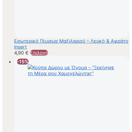
Εσωτερικό Γέμισμα Μαξιλαριού – Λευκό & Αφράτο
Insert
4,90
€
Επιλογή
-15%