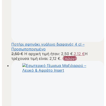
Ποτήρι σφηνάκι γυάλινο διαφανές 4 cl –
Προσωποποιημένο
2,50
€
Η αρχική τιμή ήταν: 2,50 €.
2,12
€
Η
τρέχουσα τιμή είναι: 2,12 €.
Επιλογή