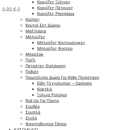
Κορνίζες Ξύλινες
Κορνίζες Πέτρινες
0,00
€
0
Κορνίζες Plexiglass
Κούπες
Κουτιά Σετ Δώρου
Μαξιλάρια
Μπλούζες
Μπλούζες Κοντομάνικες
Μπλούζες Φούτερ
Μπρελόκ
Παζλ
Πετσέτες Θαλάσσης
Ποδιές
Πρωτότυπα Δώρα Για Κάθε Περίσταση
Είδη Τεχνολογίας – Gadgets
Κοκτέιλ
Ξύλινα Ρολόγια
Roll Up Για Πόρτα
Σουβέρ
Σουπλά
Στυλό
Φαγητοδοχεία-Τάπερ
ΚΑΤΟΙΚΊΔΙΟ