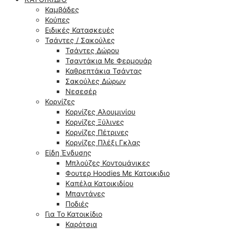
Καμβάδες
Κούπες
Ειδικές Κατασκευές
Τσάντες / Σακούλες
Τσάντες Δώρου
Τσαντάκια Με Φερμουάρ
Καθρεπτάκια Τσάντας
Σακούλες Δώρων
Νεσεσέρ
Κορνίζες
Κορνίζες Αλουμινίου
Κορνίζες Ξύλινες
Κορνίζες Πέτρινες
Κορνίζες Πλέξι Γκλας
Είδη Ένδυσης
Μπλούζες Κοντομάνικες
Φουτερ Hoodies Με Κατοικιδιο
Kαπέλα Κατοικιδίου
Μπαντάνες
Ποδιές
Για Το Κατοικίδιο
Καρότσια