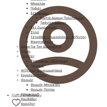
Μπρελόκ
Ποδιές
Σετ Δώρων
Κουτιά Δώρων Πολυτελείας
Τσάντες Δώρων
Σετ Ζωγραφικής
Στιλό
Τετράδια – Ημερολόγια – Ατζέντες
Φαγητοδοχεία
Δώρα Για Τον Δάσκαλο-Α
Χόμπι
Τσάντες
Τσαντάκια – Κασετίνες
Πουγκιά
Ατζέντες-Σημειωματάρια
Εργαλεία Ψήστη
Θερμός
Θερμός Μπουκάλι
Θερμός Ποτήρι
Καλοκαίρι!!
Λίστα Επιθυμιών
Καμβάδες
Κορνίζες