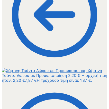
Χάρτινη
Τσάντα Δώρου με Προσωποποίηση
2,20
€
Η αρχική τιμή
ήταν: 2,20 €.
1,87
€
Η τρέχουσα τιμή είναι: 1,87 €.