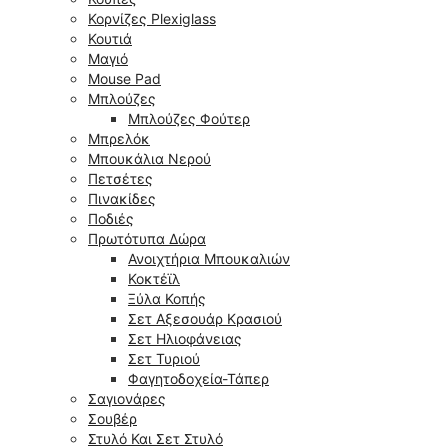
Κορνίζες Plexiglass
Κουτιά
Μαγιό
Mouse Pad
Μπλούζες
Μπλούζες Φούτερ
Μπρελόκ
Μπουκάλια Νερού
Πετσέτες
Πινακίδες
Ποδιές
Πρωτότυπα Δώρα
Ανοιχτήρια Μπουκαλιών
Κοκτέϊλ
Ξύλα Κοπής
Σετ Αξεσουάρ Κρασιού
Σετ Ηλιοφάνειας
Σετ Τυριού
Φαγητοδοχεία-Τάπερ
Σαγιονάρες
Σουβέρ
Στυλό Και Σετ Στυλό