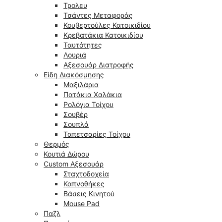
Τρολευ
Τσάντες Μεταφοράς
Κουβερτούλες Κατοικιδίου
Κρεβατάκια Κατοικιδίου
Ταυτότητες
Λουριά
Αξεσουάρ Διατροφής
Είδη Διακόσμησης
Μαξιλάρια
Πατάκια Χαλάκια
Ρολόγια Τοίχου
Σουβέρ
Σουπλά
Ταπετσαρίες Τοίχου
Θερμός
Κουτιά Δώρου
Custom Αξεσουάρ
Σταχτοδοχεία
Καπνοθήκες
Βάσεις Κινητού
Mouse Pad
Παζλ