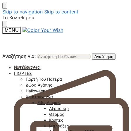
Skip to navigation
Skip to content
Το Καλάθι μου
MENU
Αναζήτηση για:
Αναζήτηση για:
Αναζήτηση
Αναζήτηση
Κατάλογοι
ΠΡΟΣΦΟΡΈΣ
ΓΙΟΡΤΈΣ
Γιορτή Του Πατέρα
Δώρα Αγάπης
Halloween
Χριστούγεννα
Είδη Δώρων
Αξεσουάρ
Θερμός
Κούπες
Μπλούζες