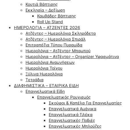
Κουτιά Βάπτισης
Εκκλησία – Δεξίωση
Καμβάδες Βάπτισης
Roll Up Stand
ΗΜΕΡΟΛΌΓΙΑ – ΑΤΖΈΝΤΕΣ 2026
Ατζέντες – Ημερολόγια Σκληρόδετα
Ατζέντες – Ημερολόγια Σπιράλ
Επιτραπέζια Τύπου Πυραμίδα
Ημερολόγια – Ατζέντες Μπαμπού
Ημερολόγια – Ατζέντες – Organizer Υφασμάτινα
Ημερολόγια Αναμνήσεων
Ημερολόγια Τοίχου
Ξύλινα Ημερολόγια
Τετράδια
ΔΙΑΦΗΜΙΣΤΙΚΆ – ΕΤΑΙΡΙΚΆ ΕΊΔΗ
Επαγγελματικά Είδη
Επαγγελματικός Ρουχισμός
Σκούφοι & Καπέλα Για Επαγγελματίες
Επαγγελματικά Αμάνικα
Επαγγελματικά Γιλέκα
Επαγγελματικές Ποδιές
Επαγγελματικές Μπλούζες