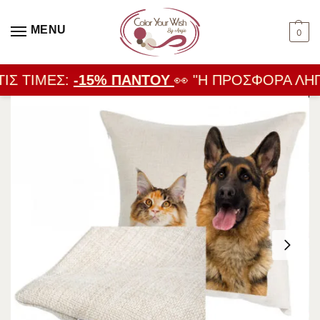
MENU
0
ΙΣ ΤΙΜΈΣ:
-15% ΠΑΝΤΟΎ
👀 "Η ΠΡΟΣΦΟΡΆ ΛΉΓΕ