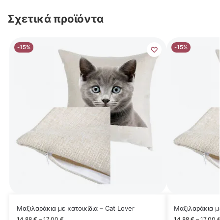
Σχετικά προϊόντα
-15%
-15%
Μαξιλαράκια με κατοικίδια – Cat Lover
Μαξιλαράκια με
14,88
€
–
17,00
€
14,88
€
–
17,00