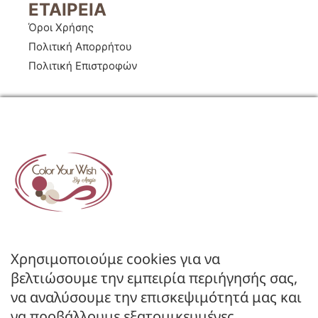
ΕΤΑΙΡΕΙΑ
Όροι Χρήσης
Πολιτική Απορρήτου
Πολιτική Επιστροφών
ΚΑΤΑΣΤΗΜΑ
Ο Λογαριασμός μου
Κατάλογοι B2B
Χρησιμοποιούμε cookies για να
Εγγραφή Χονδρικής
βελτιώσουμε την εμπειρία περιήγησής σας,
Μέθοδοι Πληρωμής
να αναλύσουμε την επισκεψιμότητά μας και
Μέθοδοι Αποστολής
να προβάλλουμε εξατομικευμένες