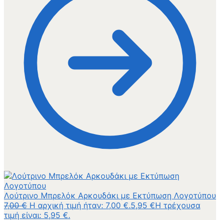
Λούτρινο Μπρελόκ Αρκουδάκι με Εκτύπωση Λογοτύπου
7,00
€
Η αρχική τιμή ήταν: 7,00 €.
5,95
€
Η τρέχουσα
τιμή είναι: 5,95 €.