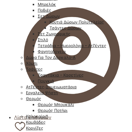
Μπρελόκ
Ποδιές
Σετ Δώρων
Κουτιά Δώρων Πολυτελείας
Τσάντες Δώρων
Σετ Ζωγραφικής
Στιλό
Τετράδια – Ημερολόγια – Ατζέντες
Φαγητοδοχεία
Δώρα Για Τον Δάσκαλο-Α
Χόμπι
Τσάντες
Τσαντάκια – Κασετίνες
Πουγκιά
Ατζέντες-Σημειωματάρια
Εργαλεία Ψήστη
Θερμός
Θερμός Μπουκάλι
Θερμός Ποτήρι
Καλοκαίρι!!
Λίστα Επιθυμιών
Καμβάδες
Κορνίζες