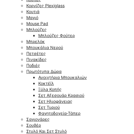
Κορνίζες Plexiglass
Κουτιά
Μαγιό
Mouse Pad
Μπλούζες
Μπλούζες Φούτερ
Μπρελόκ
Μπουκάλια Νερού
Πετσέτες
Πινακίδες
Ποδιές
Πρωτότυπα Δώρα
Ανοιχτήρια Μπουκαλιών
Κοκτέϊλ
Ξύλα Κοπής
Σετ Αξεσουάρ Κρασιού
Σετ Ηλιοφάνειας
Σετ Τυριού
Φαγητοδοχεία-Τάπερ
Σαγιονάρες
Σουβέρ
Στυλό Και Σετ Στυλό