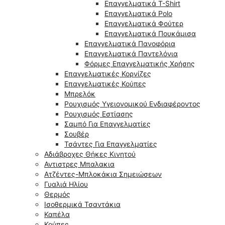
Επαγγελματικά T-Shirt
Επαγγελματικά Polo
Επαγγελματικά Φούτερ
Επαγγελματικά Πουκάμισα
Επαγγελματικά Πανοφόρια
Επαγγελματικά Παντελόνια
Φόρμες Επαγγελματικής Χρήσης
Επαγγελματικές Κορνίζες
Επαγγελματικές Κούπες
Μπρελόκ
Ρουχισμός Υγειονομικού Ενδιαφέροντος
Ρουχισμός Εστίασης
Σαμπό Για Επαγγελματίες
Σουβέρ
Τσάντες Για Επαγγελματίες
Αδιάβροχες Θήκες Κινητού
Αντιστρες Μπαλακια
Ατζέντες-Μπλοκάκια Σημειώσεων
Γυαλιά Ηλίου
Θερμός
Ισοθερμικά Τσαντάκια
Καπέλα
Κούπες