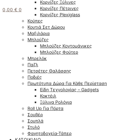
Κορνίζες Ξύλινες
Κορνίζες Πέτρινες
0,00
€
0
Κορνίζες Plexiglass
Κούπες
Κουτιά Σετ Δώρου
Μαξιλάρια
Μπλούζες
Μπλούζες Κοντομάνικες
Μπλούζες Φούτερ
Μπρελόκ
Παζλ
Πετσέτες Θαλάσσης
Ποδιές
Πρωτότυπα Δώρα Για Κάθε Περίσταση
Είδη Τεχνολογίας – Gadgets
Κοκτέιλ
Ξύλινα Ρολόγια
Roll Up Για Πόρτα
Σουβέρ
Σουπλά
Στυλό
Φαγητοδοχεία-Τάπερ
ΚΑΤΟΙΚΊΔΙΟ