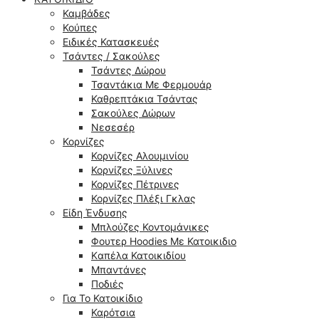
Καμβάδες
Κούπες
Ειδικές Κατασκευές
Τσάντες / Σακούλες
Τσάντες Δώρου
Τσαντάκια Με Φερμουάρ
Καθρεπτάκια Τσάντας
Σακούλες Δώρων
Νεσεσέρ
Κορνίζες
Κορνίζες Αλουμινίου
Κορνίζες Ξύλινες
Κορνίζες Πέτρινες
Κορνίζες Πλέξι Γκλας
Είδη Ένδυσης
Μπλούζες Κοντομάνικες
Φουτερ Hoodies Με Κατοικιδιο
Kαπέλα Κατοικιδίου
Μπαντάνες
Ποδιές
Για Το Κατοικίδιο
Καρότσια