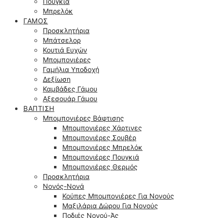
Πουγκιά
Μπρελόκ
ΓΆΜΟΣ
Προσκλητήρια
Μπάτσελορ
Κουτιά Ευχών
Μπομπονιέρες
Γαμήλια Υποδοχή
Δεξίωση
Καμβάδες Γάμου
Αξεσουάρ Γάμου
ΒΆΠΤΙΣΗ
Μπομπονιέρες Βάφτισης
Μπομπονιέρες Χάρτινες
Μπομπονιέρες Σουβέρ
Μπομπονιέρες Μπρελόκ
Μπομπονιέρες Πουγκιά
Μπομπονιέρες Θερμός
Προσκλητήρια
Νονός-Νονά
Κούπες Μπομπονιέρες Για Νονούς
Μαξιλάρια Δώρου Για Νονούς
Ποδιές Νονού-Άς