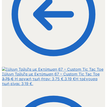
Ξύλινη Τρίλιζα με Εκτύπωση 67 – Custom Tic Tac Toe
3,75
€
Η αρχική τιμή ήταν: 3,75 €.
3,19
€
Η τρέχουσα
τιμή είναι: 3,19 €.