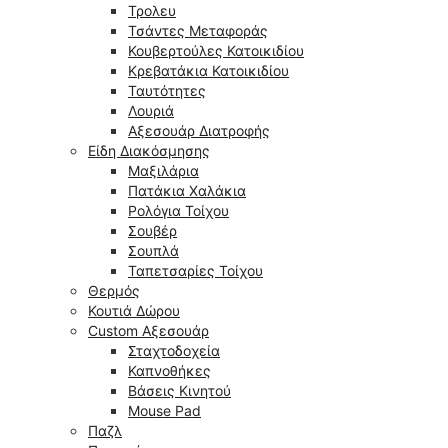
Τρολευ
Τσάντες Μεταφοράς
Κουβερτούλες Κατοικιδίου
Κρεβατάκια Κατοικιδίου
Ταυτότητες
Λουριά
Αξεσουάρ Διατροφής
Είδη Διακόσμησης
Μαξιλάρια
Πατάκια Χαλάκια
Ρολόγια Τοίχου
Σουβέρ
Σουπλά
Ταπετσαρίες Τοίχου
Θερμός
Κουτιά Δώρου
Custom Αξεσουάρ
Σταχτοδοχεία
Καπνοθήκες
Βάσεις Κινητού
Mouse Pad
Παζλ