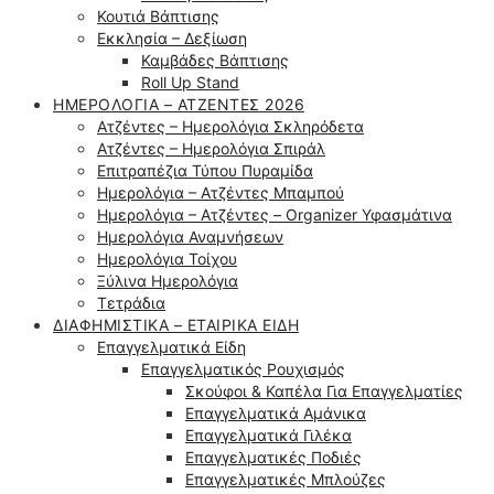
Κουτιά Βάπτισης
Εκκλησία – Δεξίωση
Καμβάδες Βάπτισης
Roll Up Stand
ΗΜΕΡΟΛΌΓΙΑ – ΑΤΖΈΝΤΕΣ 2026
Ατζέντες – Ημερολόγια Σκληρόδετα
Ατζέντες – Ημερολόγια Σπιράλ
Επιτραπέζια Τύπου Πυραμίδα
Ημερολόγια – Ατζέντες Μπαμπού
Ημερολόγια – Ατζέντες – Organizer Υφασμάτινα
Ημερολόγια Αναμνήσεων
Ημερολόγια Τοίχου
Ξύλινα Ημερολόγια
Τετράδια
ΔΙΑΦΗΜΙΣΤΙΚΆ – ΕΤΑΙΡΙΚΆ ΕΊΔΗ
Επαγγελματικά Είδη
Επαγγελματικός Ρουχισμός
Σκούφοι & Καπέλα Για Επαγγελματίες
Επαγγελματικά Αμάνικα
Επαγγελματικά Γιλέκα
Επαγγελματικές Ποδιές
Επαγγελματικές Μπλούζες