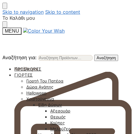
Skip to navigation
Skip to content
Το Καλάθι μου
MENU
Αναζήτηση για:
Αναζήτηση για:
Αναζήτηση
Αναζήτηση
Κατάλογοι
ΠΡΟΣΦΟΡΈΣ
ΓΙΟΡΤΈΣ
Γιορτή Του Πατέρα
Δώρα Αγάπης
Halloween
Χριστούγεννα
Είδη Δώρων
Αξεσουάρ
Θερμός
Κούπες
Μπλούζες