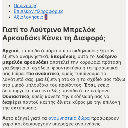
Περιγραφή
Επιπλέον πληροφορίες
Αξιολογήσεις
0
Γιατί το Λούτρινο Μπρελόκ
Αρκουδάκι Κάνει τη Διαφορά;
Αρχικά
, τα παιδικά πάρτι και οι εκδηλώσεις ζητούν
έξυπνα αναμνηστικά.
Επομένως
, αυτό το
λούτρινο
μπρελόκ αρκουδάκι
αποτελεί την κορυφαία πρόταση
για βαφτίσια, σχολεία, φροντιστήρια ή τα προσωπικά
σας δώρα.
Πιο αναλυτικά
, εμείς τυπώνουμε το
λογότυπό σας, μια έξυπνη ατάκα ή το σχέδιό σας πάνω
στο μικρό μπλουζάκι του προϊόντος.
Έτσι
, εσείς
δημιουργείτε ένα εντελώς μοναδικό αντικείμενο.
Ουσιαστικά
, εσείς κάνετε την εκδήλωσή σας να
διαφέρει παντού και της δίνετε κύρος με την επιλογή
της εκτύπωσης.
Α
υτό εξηγεί γιατί τα
αναμνηστικά δώρα
προσφέρουν
χαρά και δημιουργούν υπέροχες αναμνήσεις.