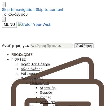
Skip to navigation
Skip to content
Το Καλάθι μου
MENU
Αναζήτηση για:
Αναζήτηση για:
Αναζήτηση
Αναζήτηση
Κατάλογοι
ΠΡΟΣΦΟΡΈΣ
ΓΙΟΡΤΈΣ
Γιορτή Του Πατέρα
Δώρα Αγάπης
Halloween
Χριστούγεννα
Είδη Δώρων
Αξεσουάρ
Θερμός
Κούπες
Μπλούζες