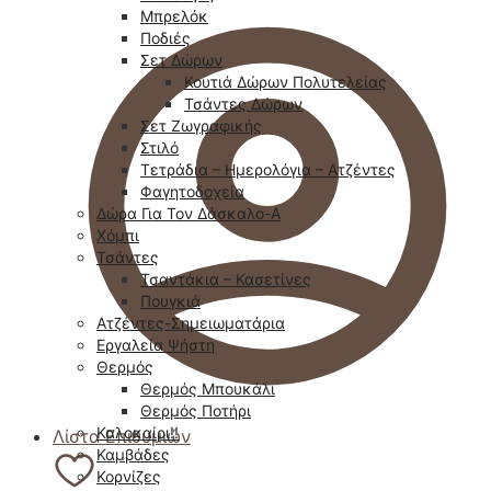
Μπρελόκ
Ποδιές
Σετ Δώρων
Κουτιά Δώρων Πολυτελείας
Τσάντες Δώρων
Σετ Ζωγραφικής
Στιλό
Τετράδια – Ημερολόγια – Ατζέντες
Φαγητοδοχεία
Δώρα Για Τον Δάσκαλο-Α
Χόμπι
Τσάντες
Τσαντάκια – Κασετίνες
Πουγκιά
Ατζέντες-Σημειωματάρια
Εργαλεία Ψήστη
Θερμός
Θερμός Μπουκάλι
Θερμός Ποτήρι
Καλοκαίρι!!
Λίστα Επιθυμιών
Καμβάδες
Κορνίζες