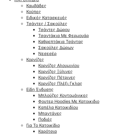
Καμβάδες
Κούπες
Ειδικές Κατασκευές
Τσάντες / Σακούλες
Τσάντες Δώρου
Τσαντάκια Με Φερμουάρ
Καθρεπτάκια Τσάντας
Σακούλες Δώρων
Νεσεσέρ
Κορνίζες
Κορνίζες Αλουμινίου
Κορνίζες Ξύλινες
Κορνίζες Πέτρινες
Κορνίζες Πλέξι Γκλας
Είδη Ένδυσης
Μπλούζες Κοντομάνικες
Φουτερ Hoodies Με Κατοικιδιο
Kαπέλα Κατοικιδίου
Μπαντάνες
Ποδιές
Για Το Κατοικίδιο
Καρότσια