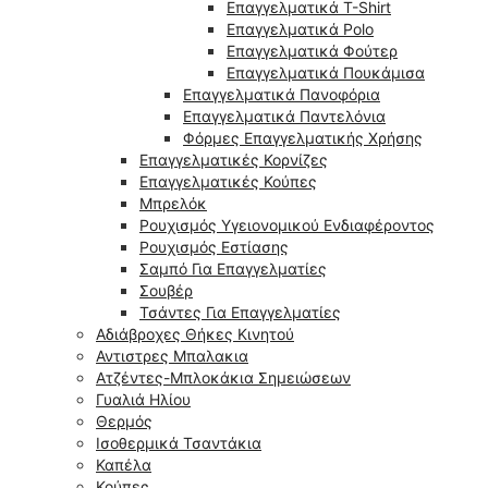
Επαγγελματικά T-Shirt
Επαγγελματικά Polo
Επαγγελματικά Φούτερ
Επαγγελματικά Πουκάμισα
Επαγγελματικά Πανοφόρια
Επαγγελματικά Παντελόνια
Φόρμες Επαγγελματικής Χρήσης
Επαγγελματικές Κορνίζες
Επαγγελματικές Κούπες
Μπρελόκ
Ρουχισμός Υγειονομικού Ενδιαφέροντος
Ρουχισμός Εστίασης
Σαμπό Για Επαγγελματίες
Σουβέρ
Τσάντες Για Επαγγελματίες
Αδιάβροχες Θήκες Κινητού
Αντιστρες Μπαλακια
Ατζέντες-Μπλοκάκια Σημειώσεων
Γυαλιά Ηλίου
Θερμός
Ισοθερμικά Τσαντάκια
Καπέλα
Κούπες