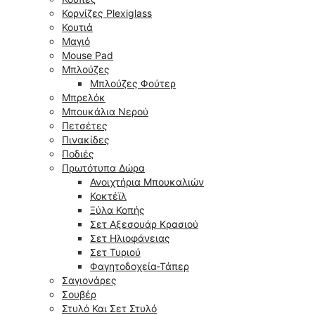
Κορνίζες Plexiglass
Κουτιά
Μαγιό
Mouse Pad
Μπλούζες
Μπλούζες Φούτερ
Μπρελόκ
Μπουκάλια Νερού
Πετσέτες
Πινακίδες
Ποδιές
Πρωτότυπα Δώρα
Ανοιχτήρια Μπουκαλιών
Κοκτέϊλ
Ξύλα Κοπής
Σετ Αξεσουάρ Κρασιού
Σετ Ηλιοφάνειας
Σετ Τυριού
Φαγητοδοχεία-Τάπερ
Σαγιονάρες
Σουβέρ
Στυλό Και Σετ Στυλό