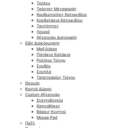
Τρολευ
Τσάντες Μεταφοράς
Κουβερτούλες Κατοικιδίου
Κρεβατάκια Κατοικιδίου
Ταυτότητες
Λουριά
Αξεσουάρ Διατροφής
Είδη Διακόσμησης
Μαξιλάρια
Πατάκια Χαλάκια
Ρολόγια Τοίχου
Σουβέρ
Σουπλά
Ταπετσαρίες Τοίχου
Θερμός
Κουτιά Δώρου
Custom Αξεσουάρ
Σταχτοδοχεία
Καπνοθήκες
Βάσεις Κινητού
Mouse Pad
Παζλ