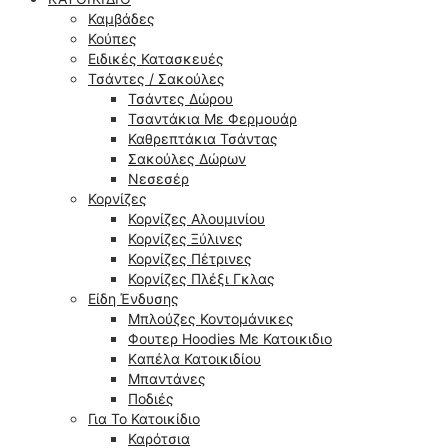
Καμβάδες
Κούπες
Ειδικές Κατασκευές
Τσάντες / Σακούλες
Τσάντες Δώρου
Τσαντάκια Με Φερμουάρ
Καθρεπτάκια Τσάντας
Σακούλες Δώρων
Νεσεσέρ
Κορνίζες
Κορνίζες Αλουμινίου
Κορνίζες Ξύλινες
Κορνίζες Πέτρινες
Κορνίζες Πλέξι Γκλας
Είδη Ένδυσης
Μπλούζες Κοντομάνικες
Φουτερ Hoodies Με Κατοικιδιο
Kαπέλα Κατοικιδίου
Μπαντάνες
Ποδιές
Για Το Κατοικίδιο
Καρότσια