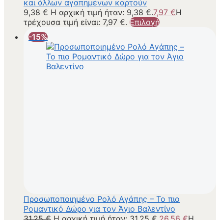
και άλλων αγαπημένων καρτούν
9,38
€
Η αρχική τιμή ήταν: 9,38 €.
7,97
€
Η
τρέχουσα τιμή είναι: 7,97 €.
Επιλογή
-15%
Προσωποποιημένο Ρολό Αγάπης – Το πιο
Ρομαντικό Δώρο για τον Άγιο Βαλεντίνο
31,25
€
Η αρχική τιμή ήταν: 31,25 €.
26,56
€
Η