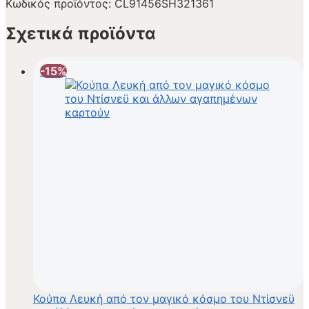
Κωδικός προϊόντος:
CL91456SH321361
Σχετικά προϊόντα
-15%
Κούπα Λευκή από τον μαγικό κόσμο του Ντίσνεϋ