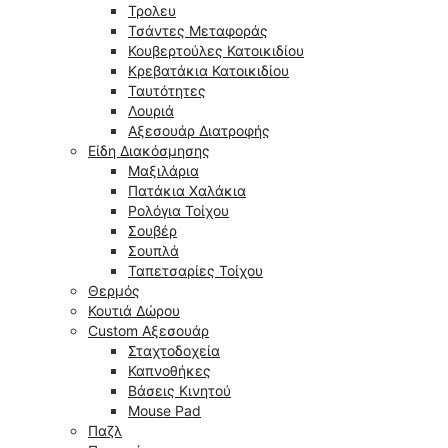
Τρολευ
Τσάντες Μεταφοράς
Κουβερτούλες Κατοικιδίου
Κρεβατάκια Κατοικιδίου
Ταυτότητες
Λουριά
Αξεσουάρ Διατροφής
Είδη Διακόσμησης
Μαξιλάρια
Πατάκια Χαλάκια
Ρολόγια Τοίχου
Σουβέρ
Σουπλά
Ταπετσαρίες Τοίχου
Θερμός
Κουτιά Δώρου
Custom Αξεσουάρ
Σταχτοδοχεία
Καπνοθήκες
Βάσεις Κινητού
Mouse Pad
Παζλ