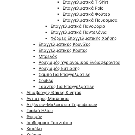
Επαγγελματικά T-Shirt
Επαγγελματικά Polo
Επαγγελματικά Φούτερ
Επαγγελματικά Πουκάμισα
Επαγγελματικά Πανοφόρια
Επαγγελματικά Παντελόνια
Φόρμες Επαγγελματικής Χρήσης
Επαγγελματικές Κορνίζες
Επαγγελματικές Κούπες
Μπρελόκ
Ρουχισμός Υγειονομικού Ενδιαφέροντος
Ρουχισμός Εστίασης
Σαμπό Για Επαγγελματίες
Σουβέρ
Τσάντες Για Επαγγελματίες
Αδιάβροχες Θήκες Κινητού
Αντιστρες Μπαλακια
Ατζέντες-Μπλοκάκια Σημειώσεων
Γυαλιά Ηλίου
Θερμός
Ισοθερμικά Τσαντάκια
Καπέλα
Κούπες