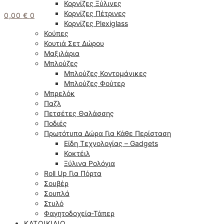
Κορνίζες Ξύλινες
Κορνίζες Πέτρινες
0,00
€
0
Κορνίζες Plexiglass
Κούπες
Κουτιά Σετ Δώρου
Μαξιλάρια
Μπλούζες
Μπλούζες Κοντομάνικες
Μπλούζες Φούτερ
Μπρελόκ
Παζλ
Πετσέτες Θαλάσσης
Ποδιές
Πρωτότυπα Δώρα Για Κάθε Περίσταση
Είδη Τεχνολογίας – Gadgets
Κοκτέιλ
Ξύλινα Ρολόγια
Roll Up Για Πόρτα
Σουβέρ
Σουπλά
Στυλό
Φαγητοδοχεία-Τάπερ
ΚΑΤΟΙΚΊΔΙΟ