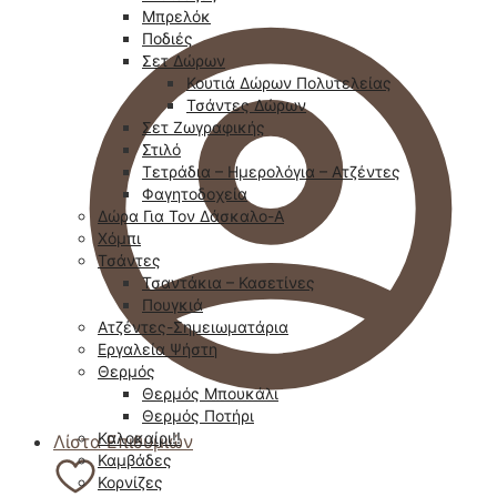
Μπρελόκ
Ποδιές
Σετ Δώρων
Κουτιά Δώρων Πολυτελείας
Τσάντες Δώρων
Σετ Ζωγραφικής
Στιλό
Τετράδια – Ημερολόγια – Ατζέντες
Φαγητοδοχεία
Δώρα Για Τον Δάσκαλο-Α
Χόμπι
Τσάντες
Τσαντάκια – Κασετίνες
Πουγκιά
Ατζέντες-Σημειωματάρια
Εργαλεία Ψήστη
Θερμός
Θερμός Μπουκάλι
Θερμός Ποτήρι
Καλοκαίρι!!
Λίστα Επιθυμιών
Καμβάδες
Κορνίζες