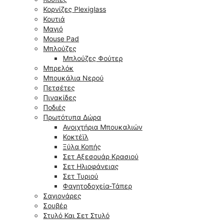
Κορνίζες Plexiglass
Κουτιά
Μαγιό
Mouse Pad
Μπλούζες
Μπλούζες Φούτερ
Μπρελόκ
Μπουκάλια Νερού
Πετσέτες
Πινακίδες
Ποδιές
Πρωτότυπα Δώρα
Ανοιχτήρια Μπουκαλιών
Κοκτέϊλ
Ξύλα Κοπής
Σετ Αξεσουάρ Κρασιού
Σετ Ηλιοφάνειας
Σετ Τυριού
Φαγητοδοχεία-Τάπερ
Σαγιονάρες
Σουβέρ
Στυλό Και Σετ Στυλό