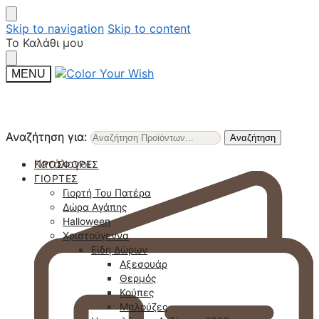
Skip to navigation
Skip to content
Το Καλάθι μου
MENU
Αναζήτηση για:
Αναζήτηση για:
Αναζήτηση
Αναζήτηση
Κατάλογοι
ΠΡΟΣΦΟΡΈΣ
ΓΙΟΡΤΈΣ
Γιορτή Του Πατέρα
Δώρα Αγάπης
Halloween
Χριστούγεννα
Είδη Δώρων
Αξεσουάρ
Θερμός
Κούπες
Μπλούζες