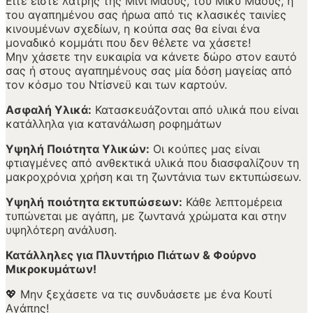
Είτε είστε λάτρης της Μίνι Μάους, του Μίκυ Μάους, ή
του αγαπημένου σας ήρωα από τις κλασικές ταινίες
κινουμένων σχεδίων, η κούπα σας θα είναι ένα
μοναδικό κομμάτι που δεν θέλετε να χάσετε!
Μην χάσετε την ευκαιρία να κάνετε δώρο στον εαυτό
σας ή στους αγαπημένους σας μία δόση μαγείας από
τον κόσμο του Ντίσνεϋ και των καρτούν.
Ασφαλή Υλικά:
Κατασκευάζονται από υλικά που είναι
κατάλληλα για κατανάλωση ροφημάτων
Υψηλή Ποιότητα Υλικών:
Οι κούπες μας είναι
φτιαγμένες από ανθεκτικά υλικά που διασφαλίζουν τη
μακροχρόνια χρήση και τη ζωντάνια των εκτυπώσεων.
Υψηλή ποιότητα εκτυπώσεων:
Κάθε λεπτομέρεια
τυπώνεται με αγάπη, με ζωντανά χρώματα και στην
υψηλότερη ανάλυση.
Κατάλληλες για Πλυντήριο Πιάτων & Φούρνο
Μικροκυμάτων!
💖 Μην ξεχάσετε να τις συνδυάσετε με ένα Κουτί
Αγάπης!