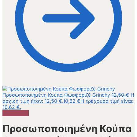
Προσωποποιημένη Κούπα Φωσφοριζέ Grinchy
12,50
€
Η
αρχική τιμή ήταν: 12,50 €.
10,62
€
Η τρέχουσα τιμή είναι:
10,62 €.
Προσφορά!
Προσωποποιημένη Κούπα