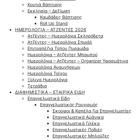
Κουτιά Βάπτισης
Εκκλησία – Δεξίωση
Καμβάδες Βάπτισης
Roll Up Stand
ΗΜΕΡΟΛΌΓΙΑ – ΑΤΖΈΝΤΕΣ 2026
Ατζέντες – Ημερολόγια Σκληρόδετα
Ατζέντες – Ημερολόγια Σπιράλ
Επιτραπέζια Τύπου Πυραμίδα
Ημερολόγια – Ατζέντες Μπαμπού
Ημερολόγια – Ατζέντες – Organizer Υφασμάτινα
Ημερολόγια Αναμνήσεων
Ημερολόγια Τοίχου
Ξύλινα Ημερολόγια
Τετράδια
ΔΙΑΦΗΜΙΣΤΙΚΆ – ΕΤΑΙΡΙΚΆ ΕΊΔΗ
Επαγγελματικά Είδη
Επαγγελματικός Ρουχισμός
Σκούφοι & Καπέλα Για Επαγγελματίες
Επαγγελματικά Αμάνικα
Επαγγελματικά Γιλέκα
Επαγγελματικές Ποδιές
Επαγγελματικές Μπλούζες