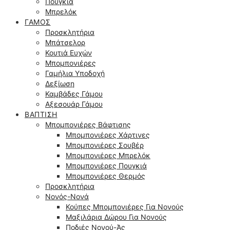
Πουγκιά
Μπρελόκ
ΓΆΜΟΣ
Προσκλητήρια
Μπάτσελορ
Κουτιά Ευχών
Μπομπονιέρες
Γαμήλια Υποδοχή
Δεξίωση
Καμβάδες Γάμου
Αξεσουάρ Γάμου
ΒΆΠΤΙΣΗ
Μπομπονιέρες Βάφτισης
Μπομπονιέρες Χάρτινες
Μπομπονιέρες Σουβέρ
Μπομπονιέρες Μπρελόκ
Μπομπονιέρες Πουγκιά
Μπομπονιέρες Θερμός
Προσκλητήρια
Νονός-Νονά
Κούπες Μπομπονιέρες Για Νονούς
Μαξιλάρια Δώρου Για Νονούς
Ποδιές Νονού-Άς