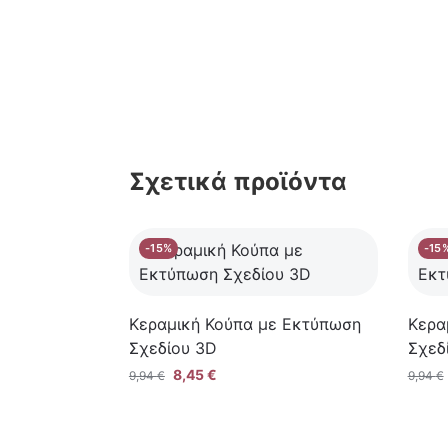
Σχετικά προϊόντα
-15%
-15
Κεραμική Κούπα με Εκτύπωση
Κερα
Σχεδίου 3D
Σχεδ
8,45
€
9,94
€
9,94
€