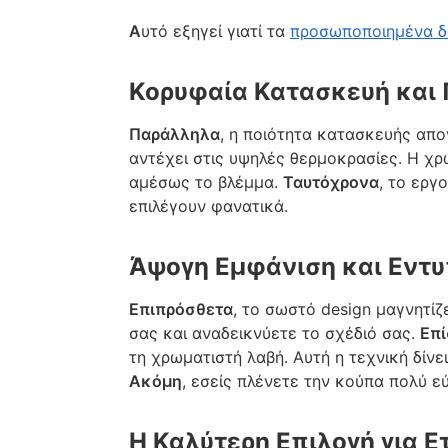
Α
υτό εξηγεί γιατί τα
προσωποποιημένα 
Κορυφαία Κατασκευή και 
Παράλληλα
, η ποιότητα κατασκευής απο
αντέχει στις υψηλές θερμοκρασίες. Η χρ
αμέσως το βλέμμα.
Ταυτόχρονα
, το εργ
επιλέγουν φανατικά.
Άψογη Εμφάνιση και Εντ
Επιπρόσθετα
, το σωστό design μαγνητίζ
σας και αναδεικνύετε το σχέδιό σας.
Επί
τη χρωματιστή λαβή. Αυτή η τεχνική δίνε
Ακόμη
, εσείς πλένετε την κούπα πολύ ε
Η Καλύτερη Επιλογή για 