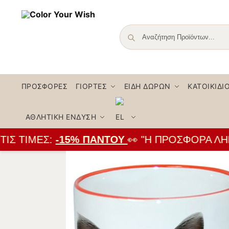
ΠΡΟΣΦΟΡΈΣ
ΓΙΟΡΤΈΣ
ΕΊΔΗ ΔΏΡΩΝ
ΚΑΤΟΙΚΊΔΙ
ΑΘΛΗΤΙΚΉ ΈΝΔΥΣΗ
Σ ΤΙΜΈΣ:
-15% ΠΑΝΤΟΎ
👀 "Η ΠΡΟΣΦΟΡΆ ΛΉΓΕΙ