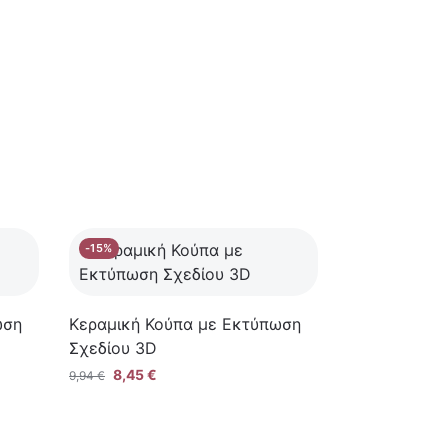
-15%
ωση
Κεραμική Κούπα με Εκτύπωση
Σχεδίου 3D
8,45
€
9,94
€