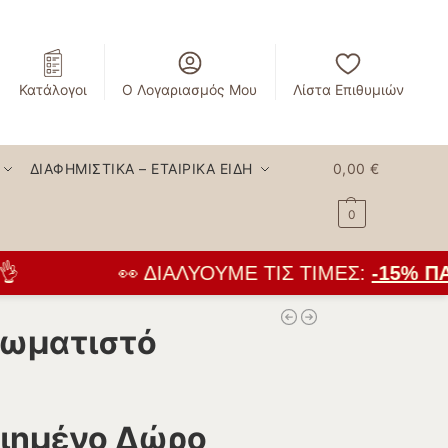
Κατάλογοι
Ο Λογαριασμός Μου
Λίστα Επιθυμιών
ΔΙΑΦΗΜΙΣΤΙΚΆ – ΕΤΑΙΡΙΚΆ ΕΊΔΗ
0,00
€
0
👀 ΔΙΑΛΎΟΥΜΕ ΤΙΣ ΤΙΜΈΣ:
-15% ΠΑΝ
ρωματιστό
ιημένο Δώρο