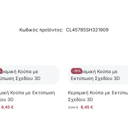
Κωδικός προϊόντος:
CL45785SH321909
%
-15%
μική Κούπα με Εκτύπωση
Κεραμική Κούπα με Εκτύπ
ίου 3D
Σχεδίου 3D
8,45
€
8,45
€
9,94
€