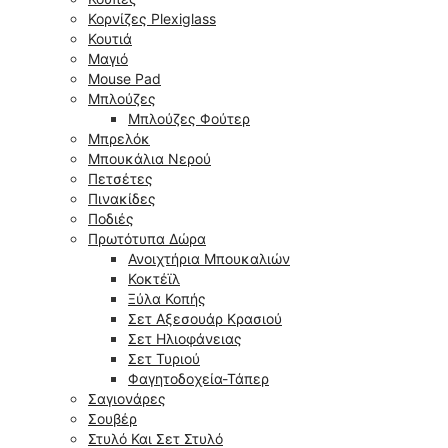
Κορνίζες Plexiglass
Κουτιά
Μαγιό
Mouse Pad
Μπλούζες
Μπλούζες Φούτερ
Μπρελόκ
Μπουκάλια Νερού
Πετσέτες
Πινακίδες
Ποδιές
Πρωτότυπα Δώρα
Ανοιχτήρια Μπουκαλιών
Κοκτέϊλ
Ξύλα Κοπής
Σετ Αξεσουάρ Κρασιού
Σετ Ηλιοφάνειας
Σετ Τυριού
Φαγητοδοχεία-Τάπερ
Σαγιονάρες
Σουβέρ
Στυλό Και Σετ Στυλό