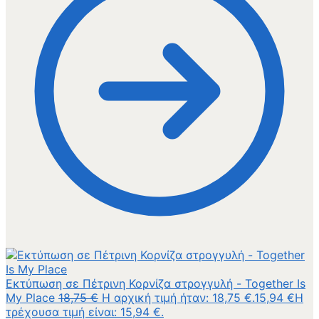
Εκτύπωση σε Πέτρινη Κορνίζα στρογγυλή - Together Is
My Place
18,75
€
Η αρχική τιμή ήταν: 18,75 €.
15,94
€
Η
τρέχουσα τιμή είναι: 15,94 €.