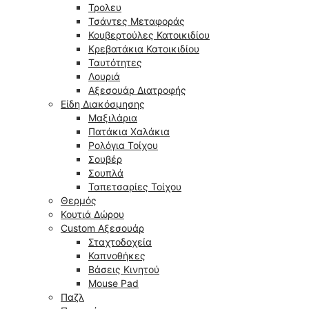
Τρολευ
Τσάντες Μεταφοράς
Κουβερτούλες Κατοικιδίου
Κρεβατάκια Κατοικιδίου
Ταυτότητες
Λουριά
Αξεσουάρ Διατροφής
Είδη Διακόσμησης
Μαξιλάρια
Πατάκια Χαλάκια
Ρολόγια Τοίχου
Σουβέρ
Σουπλά
Ταπετσαρίες Τοίχου
Θερμός
Κουτιά Δώρου
Custom Αξεσουάρ
Σταχτοδοχεία
Καπνοθήκες
Βάσεις Κινητού
Mouse Pad
Παζλ