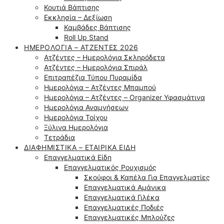
Κουτιά Βάπτισης
Εκκλησία – Δεξίωση
Καμβάδες Βάπτισης
Roll Up Stand
ΗΜΕΡΟΛΌΓΙΑ – ΑΤΖΈΝΤΕΣ 2026
Ατζέντες – Ημερολόγια Σκληρόδετα
Ατζέντες – Ημερολόγια Σπιράλ
Επιτραπέζια Τύπου Πυραμίδα
Ημερολόγια – Ατζέντες Μπαμπού
Ημερολόγια – Ατζέντες – Organizer Υφασμάτινα
Ημερολόγια Αναμνήσεων
Ημερολόγια Τοίχου
Ξύλινα Ημερολόγια
Τετράδια
ΔΙΑΦΗΜΙΣΤΙΚΆ – ΕΤΑΙΡΙΚΆ ΕΊΔΗ
Επαγγελματικά Είδη
Επαγγελματικός Ρουχισμός
Σκούφοι & Καπέλα Για Επαγγελματίες
Επαγγελματικά Αμάνικα
Επαγγελματικά Γιλέκα
Επαγγελματικές Ποδιές
Επαγγελματικές Μπλούζες