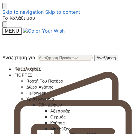
Skip to navigation
Skip to content
Το Καλάθι μου
MENU
Αναζήτηση για:
Αναζήτηση για:
Αναζήτηση
Αναζήτηση
Κατάλογοι
ΠΡΟΣΦΟΡΈΣ
ΓΙΟΡΤΈΣ
Γιορτή Του Πατέρα
Δώρα Αγάπης
Halloween
Χριστούγεννα
Είδη Δώρων
Αξεσουάρ
Θερμός
Κούπες
Μπλούζες