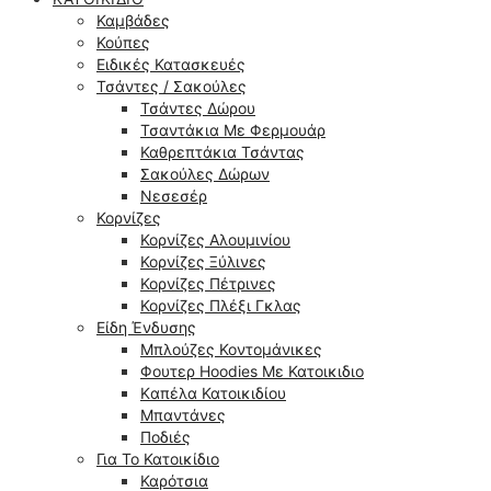
Καμβάδες
Κούπες
Ειδικές Κατασκευές
Τσάντες / Σακούλες
Τσάντες Δώρου
Τσαντάκια Με Φερμουάρ
Καθρεπτάκια Τσάντας
Σακούλες Δώρων
Νεσεσέρ
Κορνίζες
Κορνίζες Αλουμινίου
Κορνίζες Ξύλινες
Κορνίζες Πέτρινες
Κορνίζες Πλέξι Γκλας
Είδη Ένδυσης
Μπλούζες Κοντομάνικες
Φουτερ Hoodies Με Κατοικιδιο
Kαπέλα Κατοικιδίου
Μπαντάνες
Ποδιές
Για Το Κατοικίδιο
Καρότσια