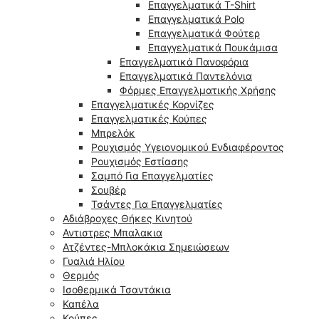
Επαγγελματικά T-Shirt
Επαγγελματικά Polo
Επαγγελματικά Φούτερ
Επαγγελματικά Πουκάμισα
Επαγγελματικά Πανοφόρια
Επαγγελματικά Παντελόνια
Φόρμες Επαγγελματικής Χρήσης
Επαγγελματικές Κορνίζες
Επαγγελματικές Κούπες
Μπρελόκ
Ρουχισμός Υγειονομικού Ενδιαφέροντος
Ρουχισμός Εστίασης
Σαμπό Για Επαγγελματίες
Σουβέρ
Τσάντες Για Επαγγελματίες
Αδιάβροχες Θήκες Κινητού
Αντιστρες Μπαλακια
Ατζέντες-Μπλοκάκια Σημειώσεων
Γυαλιά Ηλίου
Θερμός
Ισοθερμικά Τσαντάκια
Καπέλα
Κούπες