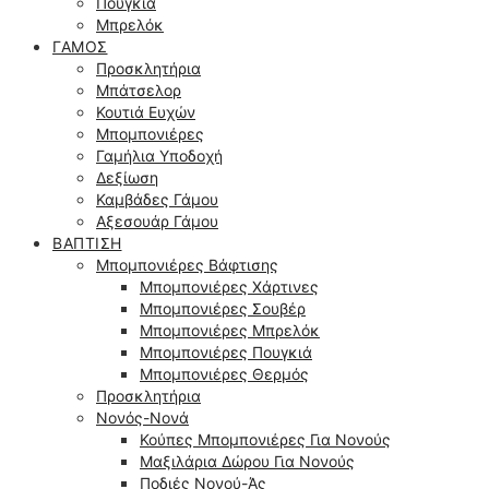
Πουγκιά
Μπρελόκ
ΓΆΜΟΣ
Προσκλητήρια
Μπάτσελορ
Κουτιά Ευχών
Μπομπονιέρες
Γαμήλια Υποδοχή
Δεξίωση
Καμβάδες Γάμου
Αξεσουάρ Γάμου
ΒΆΠΤΙΣΗ
Μπομπονιέρες Βάφτισης
Μπομπονιέρες Χάρτινες
Μπομπονιέρες Σουβέρ
Μπομπονιέρες Μπρελόκ
Μπομπονιέρες Πουγκιά
Μπομπονιέρες Θερμός
Προσκλητήρια
Νονός-Νονά
Κούπες Μπομπονιέρες Για Νονούς
Μαξιλάρια Δώρου Για Νονούς
Ποδιές Νονού-Άς