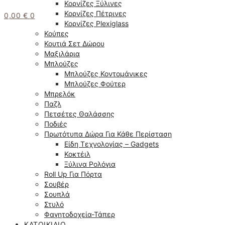
Κορνίζες Ξύλινες
Κορνίζες Πέτρινες
0,00
€
0
Κορνίζες Plexiglass
Κούπες
Κουτιά Σετ Δώρου
Μαξιλάρια
Μπλούζες
Μπλούζες Κοντομάνικες
Μπλούζες Φούτερ
Μπρελόκ
Παζλ
Πετσέτες Θαλάσσης
Ποδιές
Πρωτότυπα Δώρα Για Κάθε Περίσταση
Είδη Τεχνολογίας – Gadgets
Κοκτέιλ
Ξύλινα Ρολόγια
Roll Up Για Πόρτα
Σουβέρ
Σουπλά
Στυλό
Φαγητοδοχεία-Τάπερ
ΚΑΤΟΙΚΊΔΙΟ