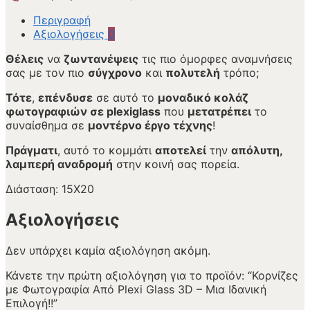
Περιγραφή
Αξιολογήσεις
0
Θέλεις
να
ζωντανέψεις
τις πιο όμορφες αναμνήσεις
σας με τον πιο
σύγχρονο
και
πολυτελή
τρόπο;
Τότε
,
επένδυσε
σε αυτό το
μοναδικό κολάζ
φωτογραφιών σε plexiglass
που
μετατρέπει
το
συναίσθημα σε
μοντέρνο έργο τέχνης
!
Πράγματι
, αυτό το κομμάτι
αποτελεί
την
απόλυτη,
λαμπερή αναδρομή
στην κοινή σας πορεία.
Διάσταση: 15Χ20
Αξιολογήσεις
Δεν υπάρχει καμία αξιολόγηση ακόμη.
Κάνετε την πρώτη αξιολόγηση για το προϊόν: “Κορνίζες
με Φωτογραφία Από Plexi Glass 3D – Μια Ιδανική
Επιλογή!!”