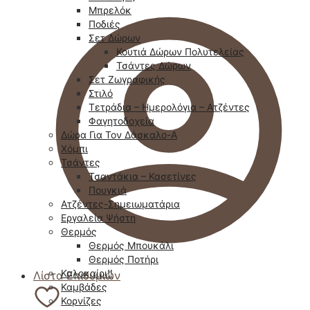
Μπρελόκ
Ποδιές
Σετ Δώρων
Κουτιά Δώρων Πολυτελείας
Τσάντες Δώρων
Σετ Ζωγραφικής
Στιλό
Τετράδια – Ημερολόγια – Ατζέντες
Φαγητοδοχεία
Δώρα Για Τον Δάσκαλο-Α
Χόμπι
Τσάντες
Τσαντάκια – Κασετίνες
Πουγκιά
Ατζέντες-Σημειωματάρια
Εργαλεία Ψήστη
Θερμός
Θερμός Μπουκάλι
Θερμός Ποτήρι
Καλοκαίρι!!
Λίστα Επιθυμιών
Καμβάδες
Κορνίζες