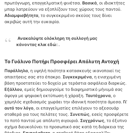
πρωτόγνωρη, επαγγελματική φινέτσα.
Βασικά
, οι ιδιοκτήτες
μπαρ λατρεύουν να εξοπλίζουν τους χώρους τους παντού.
Αδιαμφισβήτητα
, το συγκεκριμένο σκεύος τους δίνει
ακριβώς αυτή την ευκαιρία.
Ανακαλύψτε ολόκληρη τη συλλογή μας
κάνοντας κλικ εδώ: .
Το Γυάλινο Ποτήρι Προσφέρει Απόλυτη Αντοχή
Παράλληλα
, η υψηλή ποιότητα κατασκευής ικανοποιεί τις
απαιτήσεις σας στο έπακρο.
Συγκεκριμένα
, η ενισχυμένη
βάση προστατεύει το δοχείο με τεράστια ασφάλεια διαρκώς.
Εξάλλου
, εμείς δημιουργούμε το διαφημιστικό μήνυμά σας
άψογα με ψηφιακή εκτύπωση ή χάραξη.
Ταυτόχρονα
, ο
χαμηλός σχεδιασμός χωράει την ιδανική ποσότητα άμεσα.
Γι’
αυτό τον λόγο
, οι επαγγελματίες επιλέγουν το αξεσουάρ
σταθερά για τους πελάτες τους.
Συνεπώς
, εσείς προσφέρετε
το ποτό παντού με απόλυτη σιγουριά.
Συγχρόνως
, το έξυπνο
σχήμα διευκολύνει το προσωπικό σας κατά τη διάρκεια της
βάρδιας.
Επιπρόσθετα
, η σταθερή βάση εξασφαλίζει