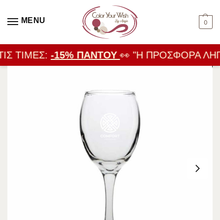
MENU
0
ΙΣ ΤΙΜΈΣ:
-15% ΠΑΝΤΟΎ
👀 "Η ΠΡΟΣΦΟΡΆ ΛΉΓΕ