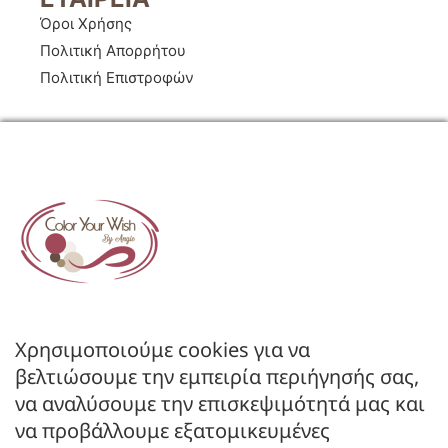
Όροι Χρήσης
Πολιτική Απορρήτου
Πολιτική Επιστροφών
ΚΑΤΑΣΤΗΜΑ
Ο Λογαριασμός μου
Κατάλογοι B2B
Χρησιμοποιούμε cookies για να
Εγγραφή Χονδρικής
βελτιώσουμε την εμπειρία περιήγησής σας,
Μέθοδοι Πληρωμής
να αναλύσουμε την επισκεψιμότητά μας και
Μέθοδοι Αποστολής
να προβάλλουμε εξατομικευμένες