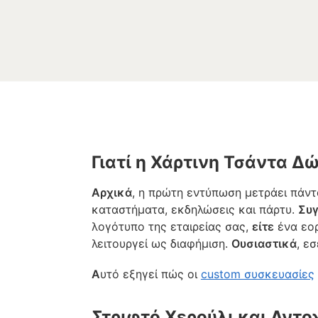
Γιατί η Χάρτινη Τσάντα 
Αρχικά
, η πρώτη εντύπωση μετράει πάντ
καταστήματα, εκδηλώσεις και πάρτυ.
Συ
λογότυπο της εταιρείας σας,
είτε
ένα εορ
λειτουργεί ως διαφήμιση.
Ουσιαστικά
, ε
Α
υτό εξηγεί πώς οι
custom συσκευασίες
Στριφτό Χερούλι και Αντο