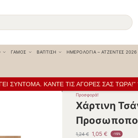
Αναζήτηση
Ο
ΓΆΜΟΣ
ΒΆΠΤΙΣΗ
ΗΜΕΡΟΛΌΓΙΑ – ΑΤΖΈΝΤΕΣ 2026
 ΣΎΝΤΟΜΑ. ΚΆΝΤΕ ΤΙΣ ΑΓΟΡΈΣ ΣΑΣ ΤΏΡΑ!" 👌
Προσφορά!
Χάρτινη Τσά
Προσωποποί
1,05
€
1,24
€
-15%