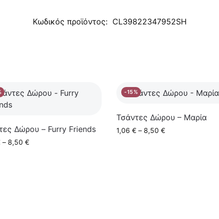
Κωδικός προϊόντος:
CL39822347952SH
%
-15%
Τσάντες Δώρου – Μαρία
τες Δώρου – Furry Friends
1,06
€
–
8,50
€
€
–
8,50
€