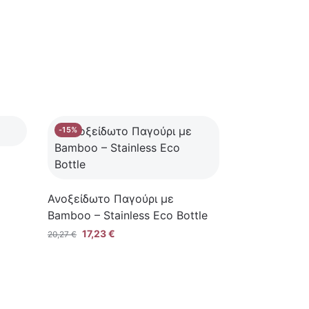
-15%
Ανοξείδωτο Παγούρι με
Bamboo – Stainless Eco Bottle
17,23
€
20,27
€