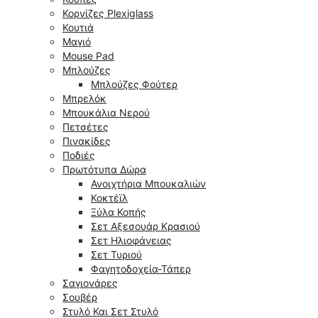
Κορνίζες Plexiglass
Κουτιά
Μαγιό
Mouse Pad
Μπλούζες
Μπλούζες Φούτερ
Μπρελόκ
Μπουκάλια Νερού
Πετσέτες
Πινακίδες
Ποδιές
Πρωτότυπα Δώρα
Ανοιχτήρια Μπουκαλιών
Κοκτέϊλ
Ξύλα Κοπής
Σετ Αξεσουάρ Κρασιού
Σετ Ηλιοφάνειας
Σετ Τυριού
Φαγητοδοχεία-Τάπερ
Σαγιονάρες
Σουβέρ
Στυλό Και Σετ Στυλό