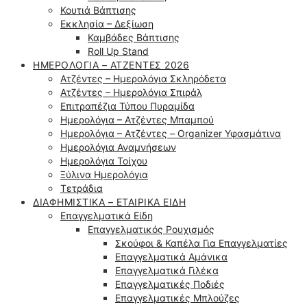
Κουτιά Βάπτισης
Εκκλησία – Δεξίωση
Καμβάδες Βάπτισης
Roll Up Stand
ΗΜΕΡΟΛΌΓΙΑ – ΑΤΖΈΝΤΕΣ 2026
Ατζέντες – Ημερολόγια Σκληρόδετα
Ατζέντες – Ημερολόγια Σπιράλ
Επιτραπέζια Τύπου Πυραμίδα
Ημερολόγια – Ατζέντες Μπαμπού
Ημερολόγια – Ατζέντες – Organizer Υφασμάτινα
Ημερολόγια Αναμνήσεων
Ημερολόγια Τοίχου
Ξύλινα Ημερολόγια
Τετράδια
ΔΙΑΦΗΜΙΣΤΙΚΆ – ΕΤΑΙΡΙΚΆ ΕΊΔΗ
Επαγγελματικά Είδη
Επαγγελματικός Ρουχισμός
Σκούφοι & Καπέλα Για Επαγγελματίες
Επαγγελματικά Αμάνικα
Επαγγελματικά Γιλέκα
Επαγγελματικές Ποδιές
Επαγγελματικές Μπλούζες