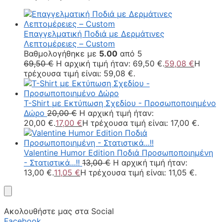
Επαγγελματική Ποδιά με Δερμάτινες
Λεπτομέρειες – Custom
Βαθμολογήθηκε με
5.00
από 5
69,50
€
Η αρχική τιμή ήταν: 69,50 €.
59,08
€
Η
τρέχουσα τιμή είναι: 59,08 €.
T-Shirt με Εκτύπωση Σχεδίου - Προσωποποιημένο
Δώρο
20,00
€
Η αρχική τιμή ήταν:
20,00 €.
17,00
€
Η τρέχουσα τιμή είναι: 17,00 €.
Valentine Humor Edition Ποδιά Προσωποποιημένη
- Στατιστικά...!!
13,00
€
Η αρχική τιμή ήταν:
13,00 €.
11,05
€
Η τρέχουσα τιμή είναι: 11,05 €.
Ακολουθήστε μας στα Social
Facebook