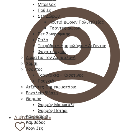
Μπρελόκ
Ποδιές
Σετ Δώρων
Κουτιά Δώρων Πολυτελείας
Τσάντες Δώρων
Σετ Ζωγραφικής
Στιλό
Τετράδια – Ημερολόγια – Ατζέντες
Φαγητοδοχεία
Δώρα Για Τον Δάσκαλο-Α
Χόμπι
Τσάντες
Τσαντάκια – Κασετίνες
Πουγκιά
Ατζέντες-Σημειωματάρια
Εργαλεία Ψήστη
Θερμός
Θερμός Μπουκάλι
Θερμός Ποτήρι
Καλοκαίρι!!
Λίστα Επιθυμιών
Καμβάδες
Κορνίζες