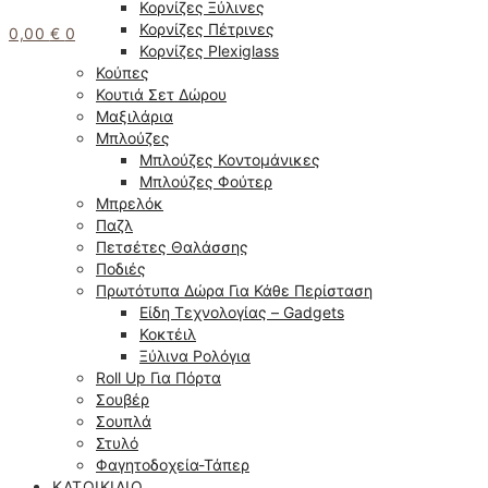
Κορνίζες Ξύλινες
Κορνίζες Πέτρινες
0,00
€
0
Κορνίζες Plexiglass
Κούπες
Κουτιά Σετ Δώρου
Μαξιλάρια
Μπλούζες
Μπλούζες Κοντομάνικες
Μπλούζες Φούτερ
Μπρελόκ
Παζλ
Πετσέτες Θαλάσσης
Ποδιές
Πρωτότυπα Δώρα Για Κάθε Περίσταση
Είδη Τεχνολογίας – Gadgets
Κοκτέιλ
Ξύλινα Ρολόγια
Roll Up Για Πόρτα
Σουβέρ
Σουπλά
Στυλό
Φαγητοδοχεία-Τάπερ
ΚΑΤΟΙΚΊΔΙΟ