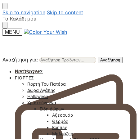
Skip to navigation
Skip to content
Το Καλάθι μου
MENU
Αναζήτηση για:
Αναζήτηση για:
Αναζήτηση
Αναζήτηση
Κατάλογοι
ΠΡΟΣΦΟΡΈΣ
ΓΙΟΡΤΈΣ
Γιορτή Του Πατέρα
Δώρα Αγάπης
Halloween
Χριστούγεννα
Είδη Δώρων
Αξεσουάρ
Θερμός
Κούπες
Μπλούζες