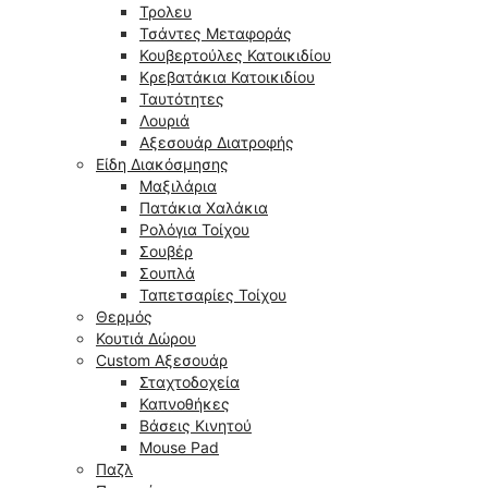
Τρολευ
Τσάντες Μεταφοράς
Κουβερτούλες Κατοικιδίου
Κρεβατάκια Κατοικιδίου
Ταυτότητες
Λουριά
Αξεσουάρ Διατροφής
Είδη Διακόσμησης
Μαξιλάρια
Πατάκια Χαλάκια
Ρολόγια Τοίχου
Σουβέρ
Σουπλά
Ταπετσαρίες Τοίχου
Θερμός
Κουτιά Δώρου
Custom Αξεσουάρ
Σταχτοδοχεία
Καπνοθήκες
Βάσεις Κινητού
Mouse Pad
Παζλ