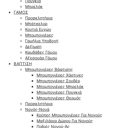
Πουγκιά
Μπρελόκ
ΓΆΜΟΣ
Προσκλητήρια
Μπάτσελορ
Κουτιά Ευχών
Μπομπονιέρες
Γαμήλια Υποδοχή
Δεξίωση
Καμβάδες Γάμου
Αξεσουάρ Γάμου
ΒΆΠΤΙΣΗ
Μπομπονιέρες Βάφτισης
Μπομπονιέρες Χάρτινες
Μπομπονιέρες Σουβέρ
Μπομπονιέρες Μπρελόκ
Μπομπονιέρες Πουγκιά
Μπομπονιέρες Θερμός
Προσκλητήρια
Νονός-Νονά
Κούπες Μπομπονιέρες Για Νονούς
Μαξιλάρια Δώρου Για Νονούς
Ποδιές Νονού-Άς