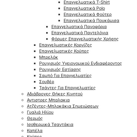
Επαγγελματικά T-Shirt
Επαγγελματικά Polo
Επαγγελματικά Φούτερ
Επαγγελματικά Πουκάμισα
Επαγγελματικά Πανοφόρια
Επαγγελματικά Παντελόνια
Φόρμες Επαγγελματικής Χρήσης
Επαγγελματικές Κορνίζες
Επαγγελματικές Κούπες
Μπρελόκ
Ρουχισμός Υγειονομικού Ενδιαφέροντος
Ρουχισμός Εστίασης
Σαμπό Για Επαγγελματίες
Σουβέρ
Τσάντες Για Επαγγελματίες
Αδιάβροχες Θήκες Κινητού
Αντιστρες Μπαλακια
Ατζέντες-Μπλοκάκια Σημειώσεων
Γυαλιά Ηλίου
Θερμός
Ισοθερμικά Τσαντάκια
Καπέλα
Κούπες