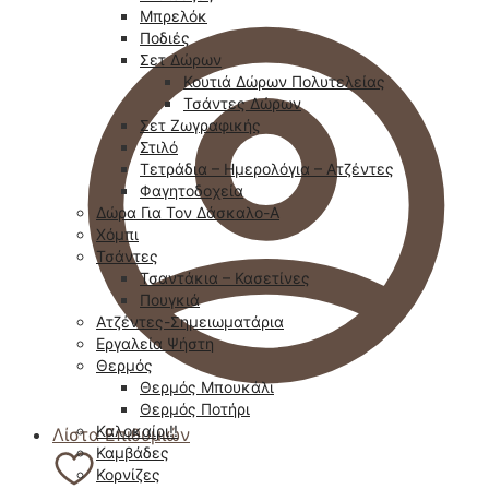
Μπρελόκ
Ποδιές
Σετ Δώρων
Κουτιά Δώρων Πολυτελείας
Τσάντες Δώρων
Σετ Ζωγραφικής
Στιλό
Τετράδια – Ημερολόγια – Ατζέντες
Φαγητοδοχεία
Δώρα Για Τον Δάσκαλο-Α
Χόμπι
Τσάντες
Τσαντάκια – Κασετίνες
Πουγκιά
Ατζέντες-Σημειωματάρια
Εργαλεία Ψήστη
Θερμός
Θερμός Μπουκάλι
Θερμός Ποτήρι
Καλοκαίρι!!
Λίστα Επιθυμιών
Καμβάδες
Κορνίζες