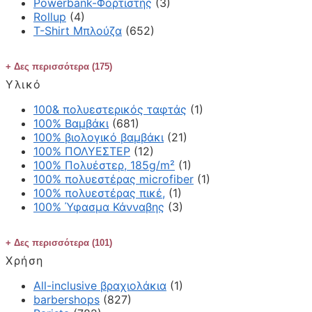
Powerbank-Φορτιστής
(3)
Rollup
(4)
T-Shirt Μπλούζα
(652)
Δες περισσότερα (175)
Υλικό
100& πολυεστερικός ταφτάς
(1)
100% Βαμβάκι
(681)
100% βιολογικό βαμβάκι
(21)
100% ΠΟΛΥΕΣΤΕΡ
(12)
100% Πολυέστερ, 185g/m²
(1)
100% πολυεστέρας microfiber
(1)
100% πολυεστέρας πικέ,
(1)
100% Ύφασμα Κάνναβης
(3)
Δες περισσότερα (101)
Χρήση
All-inclusive βραχιολάκια
(1)
barbershops
(827)