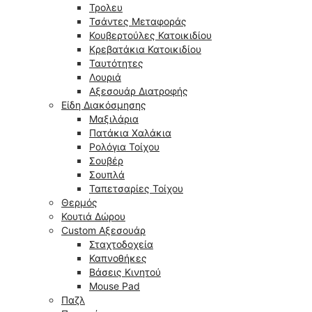
Τρολευ
Τσάντες Μεταφοράς
Κουβερτούλες Κατοικιδίου
Κρεβατάκια Κατοικιδίου
Ταυτότητες
Λουριά
Αξεσουάρ Διατροφής
Είδη Διακόσμησης
Μαξιλάρια
Πατάκια Χαλάκια
Ρολόγια Τοίχου
Σουβέρ
Σουπλά
Ταπετσαρίες Τοίχου
Θερμός
Κουτιά Δώρου
Custom Αξεσουάρ
Σταχτοδοχεία
Καπνοθήκες
Βάσεις Κινητού
Mouse Pad
Παζλ