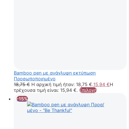
Bamboo pen με ανάγλυφη εκτύπωση
Προσωποποιημένο
18,75
€
Η αρχική τιμή ήταν: 18,75 €.
15,94
€
Η
τρέχουσα τιμή είναι: 15,94 €.
Επιλογή
-15%