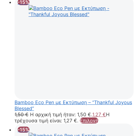
-15%
Bamboo Eco Pen με Εκτύπωση – “Thankful Joyous
Blessed”
1,50
€
Η αρχική τιμή ήταν: 1,50 €.
1,27
€
Η
τρέχουσα τιμή είναι: 1,27 €.
Επιλογή
-15%