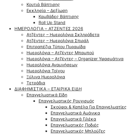
Κουτιά Βάπτισης
Εκκλησία – Δεξίωση
Καμβάδες Βάπτισης
Roll Up Stand
ΗΜΕΡΟΛΌΓΙΑ – ΑΤΖΈΝΤΕΣ 2026
Ατζέντες – Ημερολόγια Σκληρόδετα
Ατζέντες – Ημερολόγια Σπιράλ
Επιτραπέζια Τύπου Πυραμίδα
Ημερολόγια – Ατζέντες Μπαμπού
Ημερολόγια – Ατζέντες – Organizer Υφασμάτινα
Ημερολόγια Αναμνήσεων
Ημερολόγια Τοίχου
Ξύλινα Ημερολόγια
Τετράδια
ΔΙΑΦΗΜΙΣΤΙΚΆ – ΕΤΑΙΡΙΚΆ ΕΊΔΗ
Επαγγελματικά Είδη
Επαγγελματικός Ρουχισμός
Σκούφοι & Καπέλα Για Επαγγελματίες
Επαγγελματικά Αμάνικα
Επαγγελματικά Γιλέκα
Επαγγελματικές Ποδιές
Επαγγελματικές Μπλούζες