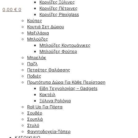
Κορνίζες Ξύλινες
Κορνίζες Πέτρινες
0,00
€
0
Κορνίζες Plexiglass
Κούπες
Κουτιά Σετ Δώρου
Μαξιλάρια
Μπλούζες
Μπλούζες Κοντομάνικες
Μπλούζες Φούτερ
Μπρελόκ
Παζλ
Πετσέτες Θαλάσσης
Ποδιές
Πρωτότυπα Δώρα Για Κάθε Περίσταση
Είδη Τεχνολογίας – Gadgets
Κοκτέιλ
Ξύλινα Ρολόγια
Roll Up Για Πόρτα
Σουβέρ
Σουπλά
Στυλό
Φαγητοδοχεία-Τάπερ
ΚΑΤΟΙΚΊΔΙΟ