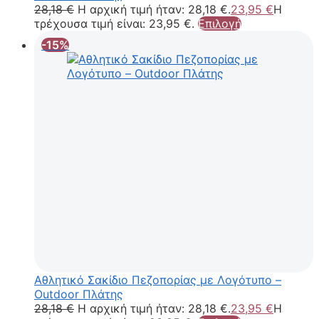
28,18
€
Η αρχική τιμή ήταν: 28,18 €.
23,95
€
Η
τρέχουσα τιμή είναι: 23,95 €.
Επιλογή
-15%
Aθλητικό Σακίδιο Πεζοπορίας με Λογότυπο –
Outdoor Πλάτης
28,18
€
Η αρχική τιμή ήταν: 28,18 €.
23,95
€
Η