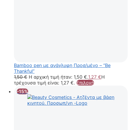
Bamboo pen με ανάγλυφη Προσ/μένο – “Be
Thankful”
1,50
€
Η αρχική τιμή ήταν: 1,50 €.
1,27
€
Η
τρέχουσα τιμή είναι: 1,27 €.
Επιλογή
-15%