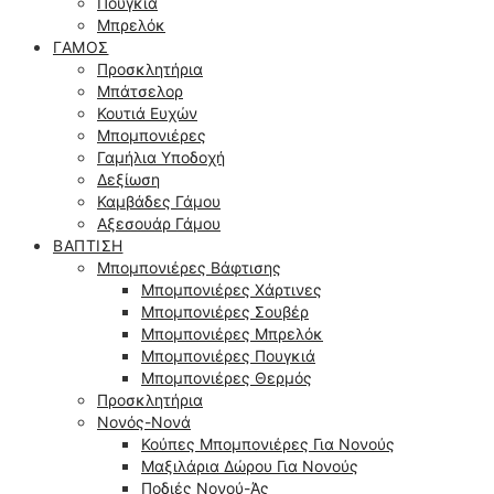
Πουγκιά
Μπρελόκ
ΓΆΜΟΣ
Προσκλητήρια
Μπάτσελορ
Κουτιά Ευχών
Μπομπονιέρες
Γαμήλια Υποδοχή
Δεξίωση
Καμβάδες Γάμου
Αξεσουάρ Γάμου
ΒΆΠΤΙΣΗ
Μπομπονιέρες Βάφτισης
Μπομπονιέρες Χάρτινες
Μπομπονιέρες Σουβέρ
Μπομπονιέρες Μπρελόκ
Μπομπονιέρες Πουγκιά
Μπομπονιέρες Θερμός
Προσκλητήρια
Νονός-Νονά
Κούπες Μπομπονιέρες Για Νονούς
Μαξιλάρια Δώρου Για Νονούς
Ποδιές Νονού-Άς