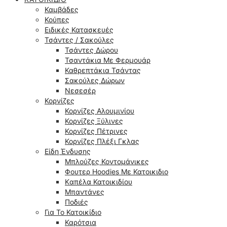
Καμβάδες
Κούπες
Ειδικές Κατασκευές
Τσάντες / Σακούλες
Τσάντες Δώρου
Τσαντάκια Με Φερμουάρ
Καθρεπτάκια Τσάντας
Σακούλες Δώρων
Νεσεσέρ
Κορνίζες
Κορνίζες Αλουμινίου
Κορνίζες Ξύλινες
Κορνίζες Πέτρινες
Κορνίζες Πλέξι Γκλας
Είδη Ένδυσης
Μπλούζες Κοντομάνικες
Φουτερ Hoodies Με Κατοικιδιο
Kαπέλα Κατοικιδίου
Μπαντάνες
Ποδιές
Για Το Κατοικίδιο
Καρότσια