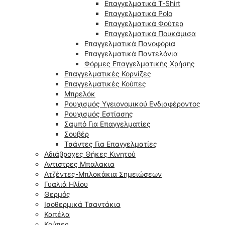
Επαγγελματικά T-Shirt
Επαγγελματικά Polo
Επαγγελματικά Φούτερ
Επαγγελματικά Πουκάμισα
Επαγγελματικά Πανοφόρια
Επαγγελματικά Παντελόνια
Φόρμες Επαγγελματικής Χρήσης
Επαγγελματικές Κορνίζες
Επαγγελματικές Κούπες
Μπρελόκ
Ρουχισμός Υγειονομικού Ενδιαφέροντος
Ρουχισμός Εστίασης
Σαμπό Για Επαγγελματίες
Σουβέρ
Τσάντες Για Επαγγελματίες
Αδιάβροχες Θήκες Κινητού
Αντιστρες Μπαλακια
Ατζέντες-Μπλοκάκια Σημειώσεων
Γυαλιά Ηλίου
Θερμός
Ισοθερμικά Τσαντάκια
Καπέλα
Κούπες