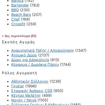
Barista
(782)
Bartender
(783)
BBQ
(230)
Beach Bars
(207)
Chef
(169)
Crossfit
(259)
Δες περισσότερα (83)
Σκοπός Αγοράς
Αναμνηστικά Τάξης / Αποφοίτησης
(1347)
Ατομικό Δώρο
(2137)
Δώρο για Δάσκαλο/α
(913)
Κέρασμα / Δωράκια Πάρτυ
(1744)
Ρόλος Αγοραστή
Αθλητικός Σύλλογος
(1239)
Γονέας
(1996)
Εταιρικές δράσεις CSR
(950)
Κέντρο Μελέτης
(499)
Νονός / Νονά
(1105)
Σύλλογος Γονέων & Κηδεμόνων
(1481)