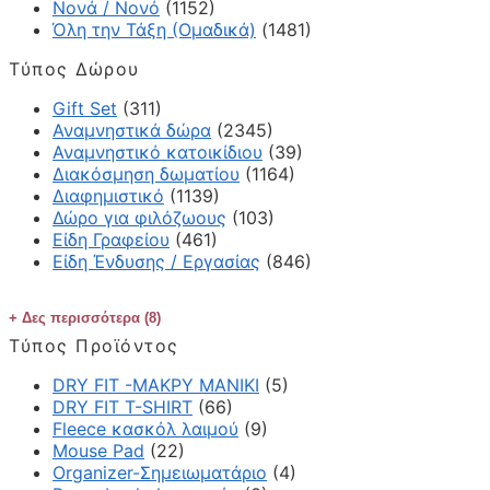
Νονά / Νονό
(1152)
Όλη την Τάξη (Ομαδικά)
(1481)
Τύπος Δώρου
Gift Set
(311)
Αναμνηστικά δώρα
(2345)
Αναμνηστικό κατοικίδιου
(39)
Διακόσμηση δωματίου
(1164)
Διαφημιστικό
(1139)
Δώρο για φιλόζωους
(103)
Είδη Γραφείου
(461)
Είδη Ένδυσης / Εργασίας
(846)
Δες περισσότερα (8)
Τύπος Προϊόντος
DRY FIT -ΜΑΚΡΥ ΜΑΝΙΚΙ
(5)
DRY FIT T-SHIRT
(66)
Fleece κασκόλ λαιμού
(9)
Mouse Pad
(22)
Organizer-Σημειωματάριο
(4)