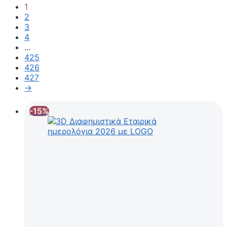
1
2
3
4
...
425
426
427
→
-15%