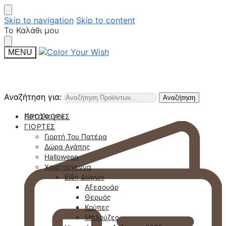
Skip to navigation
Skip to content
Το Καλάθι μου
MENU
Αναζήτηση για:
Αναζήτηση για:
Αναζήτηση
Αναζήτηση
Κατάλογοι
ΠΡΟΣΦΟΡΈΣ
ΓΙΟΡΤΈΣ
Γιορτή Του Πατέρα
Δώρα Αγάπης
Halloween
Χριστούγεννα
Είδη Δώρων
Αξεσουάρ
Θερμός
Κούπες
Μπλούζες