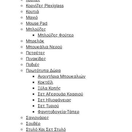
Κορνίζες Plexiglass
Κουτιά
Μαγιό
Mouse Pad
Μπλούζες
Μπλούζες Φούτερ
Μπρελόκ
Μπουκάλια Νερού
Πετσέτες
Πινακίδες
Ποδιές
Πρωτότυπα Δώρα
Ανοιχτήρια Μπουκαλιών
Κοκτέϊλ
Ξύλα Κοπής
Σετ Αξεσουάρ Κρασιού
Σετ Ηλιοφάνειας
Σετ Τυριού
Φαγητοδοχεία-Τάπερ
Σαγιονάρες
Σουβέρ
Στυλό Και Σετ Στυλό