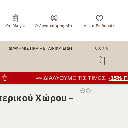
Κατάλογοι
Ο Λογαριασμός Μου
Λίστα Επιθυμιών
ΔΙΑΦΗΜΙΣΤΙΚΆ – ΕΤΑΙΡΙΚΆ ΕΊΔΗ
0,00
€
0

👀 ΔΙΑΛΎΟΥΜΕ ΤΙΣ ΤΙΜΈΣ:
-15% Π
ερικού Χώρου –