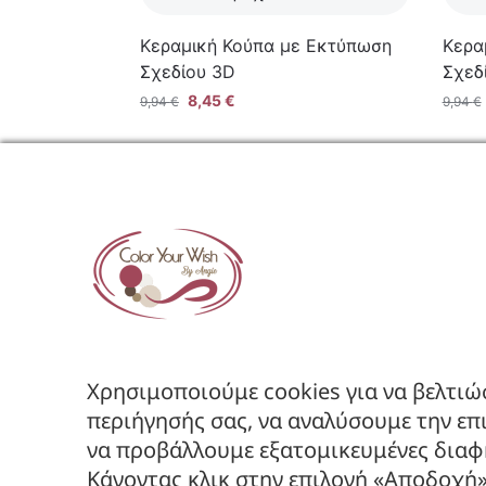
Κεραμική Κούπα με Εκτύπωση
Κερα
Σχεδίου 3D
Σχεδ
8,45
€
9,94
€
9,94
€
ΕΤΑΙΡΕ
Όροι Χρήση
Πολιτική Α
Πολιτική Ε
Χρησιμοποιούμε cookies για να βελτιώ
περιήγησής σας, να αναλύσουμε την επ
Ακολουθήστε μας στα Social
να προβάλλουμε εξατομικευμένες διαφη
Κάνοντας κλικ στην επιλογή «Αποδοχή»