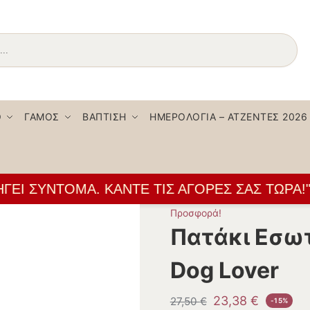
Αναζήτηση
Ο
ΓΆΜΟΣ
ΒΆΠΤΙΣΗ
ΗΜΕΡΟΛΌΓΙΑ – ΑΤΖΈΝΤΕΣ 2026
ΕΙ ΣΎΝΤΟΜΑ. ΚΆΝΤΕ ΤΙΣ ΑΓΟΡΈΣ ΣΑΣ ΤΏΡΑ!" 
Προσφορά!
Πατάκι Εσωτ
Dog Lover
23,38
€
27,50
€
-15%