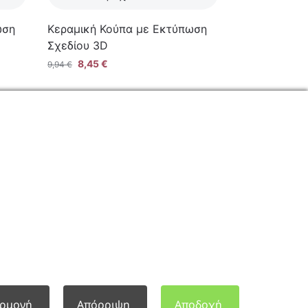
ωση
Κεραμική Κούπα με Εκτύπωση
Σχεδίου 3D
8,45
€
9,94
€
ΕΠΙΚΟΙΝΩΝΙΑ
Φόρμα Επικοινωνίας
Τηλ: 2341 075 569
Νέα Σάντα, Κιλκίς, 61100
ρμογή
Απόρριψη
Αποδοχή