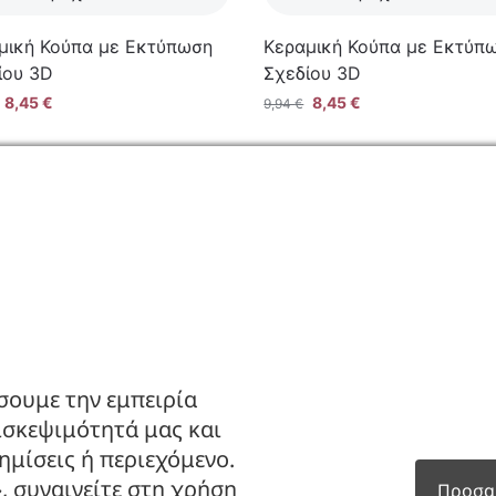
μική Κούπα με Εκτύπωση
Κεραμική Κούπα με Εκτύπ
ίου 3D
Σχεδίου 3D
8,45
€
8,45
€
9,94
€
ΙΑ
ΚΑΤΑΣΤΗΜΑ
ς
Ο Λογαριασμός μου
πορρήτου
Κατάλογοι B2B
πιστροφών
Εγγραφή Χονδρικής
σουμε την εμπειρία
Μέθοδοι Πληρωμής
ισκεψιμότητά μας και
Μέθοδοι Αποστολής
μίσεις ή περιεχόμενο.
, συναινείτε στη χρήση
Προσα